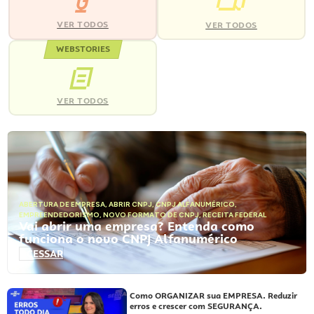
VER TODOS
VER TODOS
WEBSTORIES
VER TODOS
ABERTURA DE EMPRESA
,
ABRIR CNPJ
,
CNPJ ALFANUMÉRICO
,
EMPREENDEDORISMO
,
NOVO FORMATO DE CNPJ
,
RECEITA FEDERAL
Vai abrir uma empresa? Entenda como
funciona o novo CNPJ Alfanumérico
ACESSAR
Como ORGANIZAR sua EMPRESA. Reduzir
erros e crescer com SEGURANÇA.