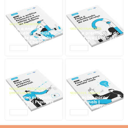
GESTÃO FINANCEIRA
Faça a análise
GESTÃO FINANCEIRA
financeira e atinja o
Faça a precificação do
ponto de equilíbrio |
seu serviço | Prompts
Prompts ChatGPT
ChatGPT
ACESSAR
ACESSAR
NEGÓCIOS
,
PROCESSOS
EMPRESARIAIS
NEGÓCIOS
,
VENDAS
Faça uma proposta
Faça ações para
comercial | Prompts
vender mais |
ChatGPT
Prompts ChatGPT
ACESSAR
ACESSAR