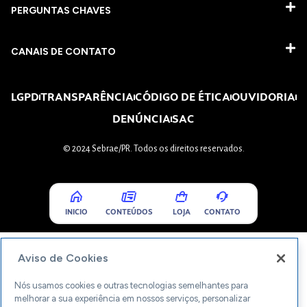
PERGUNTAS CHAVES​
CANAIS DE CONTATO
LGPD
TRANSPARÊNCIA
CÓDIGO DE ÉTICA
OUVIDORIA
DENÚNCIA
SAC
© 2024 Sebrae/PR. Todos os direitos reservados.
INICIO
CONTEÚDOS
LOJA
CONTATO
Aviso de Cookies
Nós usamos cookies e outras tecnologias semelhantes para
melhorar a sua experiência em nossos serviços, personalizar