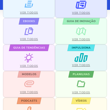
VER TODOS
VER TODOS
EBOOKS
GUIA DE INOVAÇÃO
VER TODOS
VER TODOS
GUIA DE TENDÊNCIAS
IMPULSIONA
VER TODOS
VER TODOS
MODELOS
PLANILHAS
VER TODOS
VER TODOS
PODCASTS
VÍDEOS