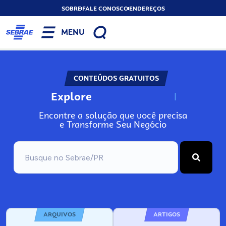
SOBRE
FALE CONOSCO
ENDEREÇOS
MENU
CONTEÚDOS GRATUITOS
Explore
N
o
s
s
o
s
A
Encontre a solução que você precisa
e Transforme Seu Negócio
ARQUIVOS
ARTIGOS