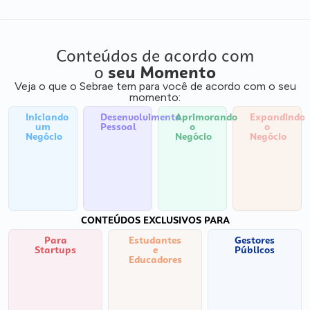
Conteúdos de acordo com
o
seu Momento
Veja o que o Sebrae tem para você de acordo com o seu
momento:
Iniciando
Desenvolvimento
Aprimorando
Expandindo
um
Pessoal
o
o
Negócio
Negócio
Negócio
CONTEÚDOS EXCLUSIVOS PARA
Para
Estudantes
Gestores
Startups
e
Públicos
Educadores