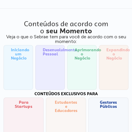
Conteúdos de acordo com
o
seu Momento
Veja o que o Sebrae tem para você de acordo com o seu
momento:
Iniciando
Desenvolvimento
Aprimorando
Expandindo
um
Pessoal
o
o
Negócio
Negócio
Negócio
CONTEÚDOS EXCLUSIVOS PARA
Para
Estudantes
Gestores
Startups
e
Públicos
Educadores