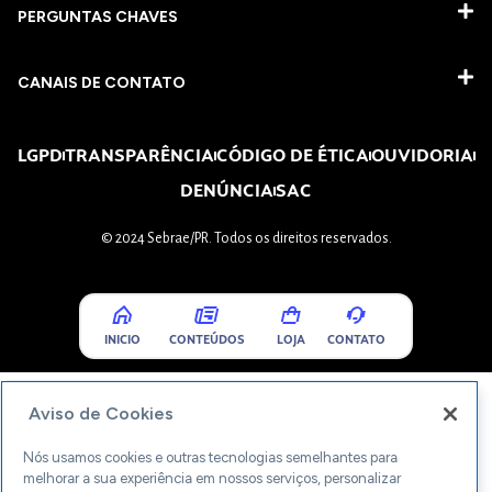
PERGUNTAS CHAVES​
CANAIS DE CONTATO
LGPD
TRANSPARÊNCIA
CÓDIGO DE ÉTICA
OUVIDORIA
DENÚNCIA
SAC
© 2024 Sebrae/PR. Todos os direitos reservados.
INICIO
CONTEÚDOS
LOJA
CONTATO
Aviso de Cookies
Nós usamos cookies e outras tecnologias semelhantes para
melhorar a sua experiência em nossos serviços, personalizar