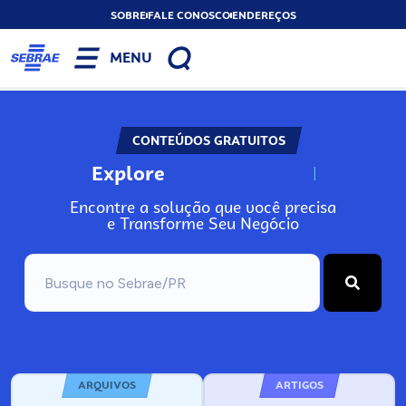
SOBRE
FALE CONOSCO
ENDEREÇOS
MENU
CONTEÚDOS GRATUITOS
Explore
N
o
s
s
o
s
A
Encontre a solução que você precisa
e Transforme Seu Negócio
ARQUIVOS
ARTIGOS