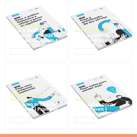
GESTÃO FINANCEIRA
Faça a análise
GESTÃO FINANCEIRA
financeira e atinja o
Faça a precificação do
ponto de equilíbrio |
seu serviço | Prompts
Prompts ChatGPT
ChatGPT
ACESSAR
ACESSAR
NEGÓCIOS
,
PROCESSOS
EMPRESARIAIS
NEGÓCIOS
,
VENDAS
Faça uma proposta
Faça ações para
comercial | Prompts
vender mais |
ChatGPT
Prompts ChatGPT
ACESSAR
ACESSAR