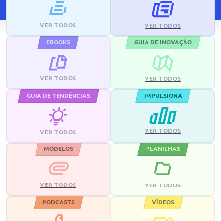
VER TODOS
VER TODOS
EBOOKS
GUIA DE INOVAÇÃO
VER TODOS
VER TODOS
GUIA DE TENDÊNCIAS
IMPULSIONA
VER TODOS
VER TODOS
MODELOS
PLANILHAS
VER TODOS
VER TODOS
PODCASTS
VÍDEOS