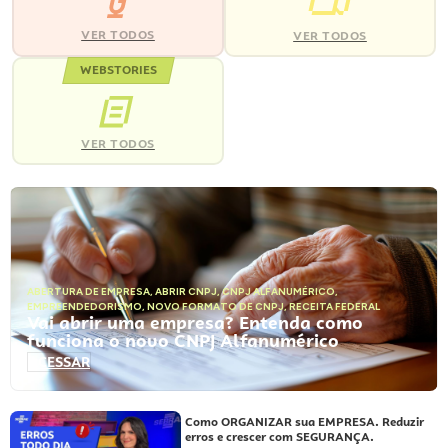
VER TODOS
VER TODOS
WEBSTORIES
VER TODOS
ABERTURA DE EMPRESA
,
ABRIR CNPJ
,
CNPJ ALFANUMÉRICO
,
EMPREENDEDORISMO
,
NOVO FORMATO DE CNPJ
,
RECEITA FEDERAL
Vai abrir uma empresa? Entenda como
funciona o novo CNPJ Alfanumérico
ACESSAR
Como ORGANIZAR sua EMPRESA. Reduzir
erros e crescer com SEGURANÇA.