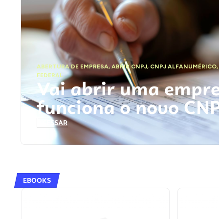
ABERTURA DE EMPRESA
,
ABRIR CNPJ
,
CNPJ ALFANUMÉRICO
FEDERAL
Vai abrir uma empr
funciona o novo CN
ACESSAR
EBOOKS