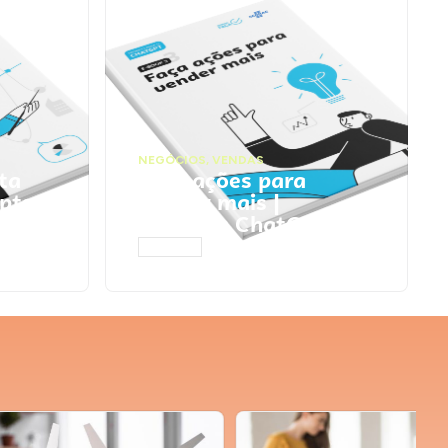
NEGÓCIOS
,
VENDAS
ta
Faça ações para
pts
vender mais |
Prompts ChatGPT
ACESSAR