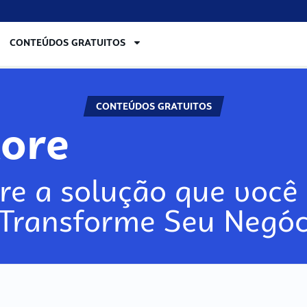
CONTEÚDOS GRATUITOS
CONTEÚDOS GRATUITOS
lore
re a solução que você 
 Transforme Seu Negóc