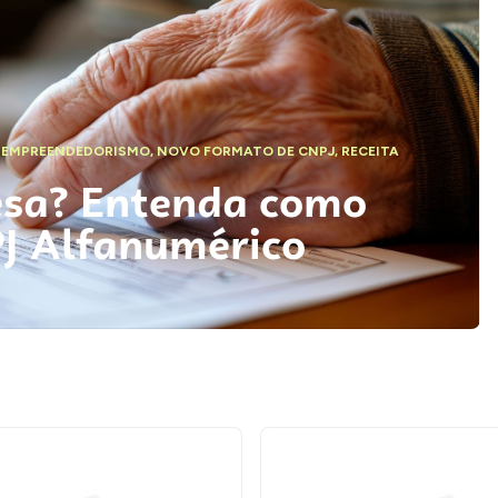
,
EMPREENDEDORISMO
,
NOVO FORMATO DE CNPJ
,
RECEITA
esa? Entenda como
PJ Alfanumérico