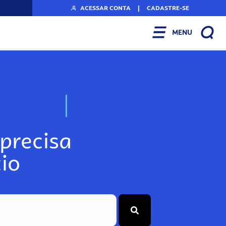
ACESSAR CONTA
|
CADASTRE-SE
MENU
N
o
s
s
o
s
A
r
precisa
io