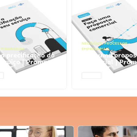
NEGÓCIOS
,
PROCESSOS
 FINANCEIRA
EMPRESARIAIS
 a precificação do
Faça uma propos
serviço | Prompts
comercial | Prom
tGPT
ChatGPT
AR
ACESSAR