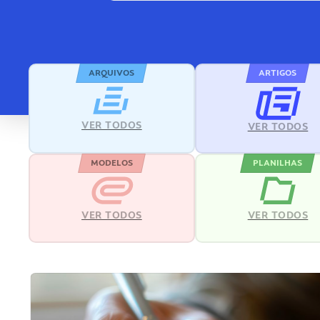
ARQUIVOS
ARTIGOS
VER TODOS
VER TODOS
MODELOS
PLANILHAS
VER TODOS
VER TODOS