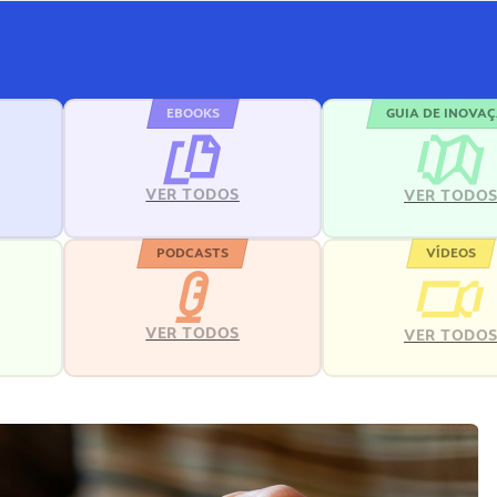
EBOOKS
GUIA DE INOVA
VER TODOS
VER TODO
PODCASTS
VÍDEOS
VER TODOS
VER TODO