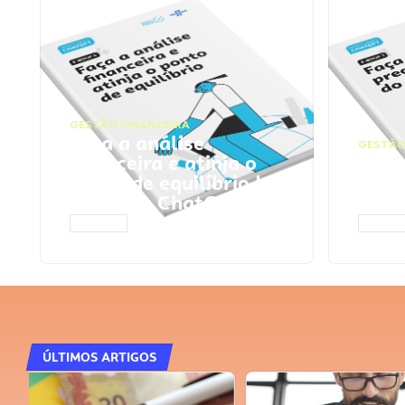
GESTÃO FINANCEIRA
Faça a análise
GESTÃO
financeira e atinja o
Faça
ponto de equilíbrio |
seu 
Prompts ChatGPT
Cha
ACESSAR
ACESS
ÚLTIMOS ARTIGOS