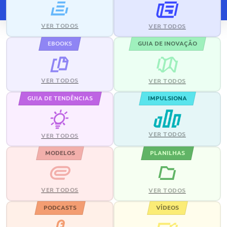
VER TODOS
VER TODOS
EBOOKS
GUIA DE INOVAÇÃO
VER TODOS
VER TODOS
GUIA DE TENDÊNCIAS
IMPULSIONA
VER TODOS
VER TODOS
MODELOS
PLANILHAS
VER TODOS
VER TODOS
PODCASTS
VÍDEOS