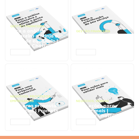
GESTÃO FINANCEIRA
Faça a análise
GESTÃO FINANCEIRA
financeira e atinja o
Faça a precificação do
ponto de equilíbrio |
seu serviço | Prompts
Prompts ChatGPT
ChatGPT
ACESSAR
ACESSAR
NEGÓCIOS
,
PROCESSOS
EMPRESARIAIS
NEGÓCIOS
,
VENDAS
Faça uma proposta
Faça ações para
comercial | Prompts
vender mais |
ChatGPT
Prompts ChatGPT
ACESSAR
ACESSAR