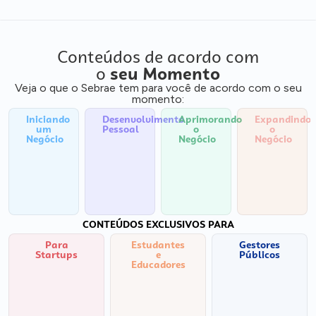
Conteúdos de acordo com
o
seu Momento
Veja o que o Sebrae tem para você de acordo com o seu
momento:
Iniciando
Desenvolvimento
Aprimorando
Expandindo
um
Pessoal
o
o
Negócio
Negócio
Negócio
CONTEÚDOS EXCLUSIVOS PARA
Para
Estudantes
Gestores
Startups
e
Públicos
Educadores