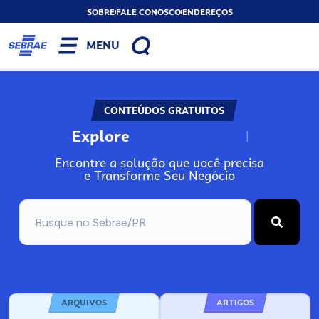
SOBRE
FALE CONOSCO
ENDEREÇOS
MENU
CONTEÚDOS GRATUITOS
Explore
N
o
s
s
o
s
A
Encontre a solução que você precisa
e Transforme Seu Negócio
ARQUIVOS
ARTIGOS