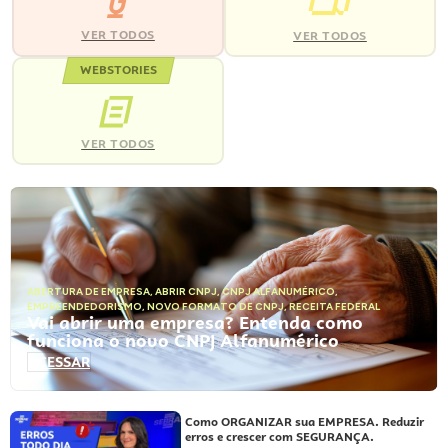
VER TODOS
VER TODOS
WEBSTORIES
VER TODOS
ABERTURA DE EMPRESA
,
ABRIR CNPJ
,
CNPJ ALFANUMÉRICO
,
EMPREENDEDORISMO
,
NOVO FORMATO DE CNPJ
,
RECEITA FEDERAL
Vai abrir uma empresa? Entenda como
funciona o novo CNPJ Alfanumérico
ACESSAR
Como ORGANIZAR sua EMPRESA. Reduzir
erros e crescer com SEGURANÇA.