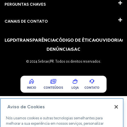
PERGUNTAS CHAVES​
CANAIS DE CONTATO
LGPD
TRANSPARÊNCIA
CÓDIGO DE ÉTICA
OUVIDORIA
DENÚNCIA
SAC
© 2024 Sebrae/PR. Todos os direitos reservados.
INICIO
CONTEÚDOS
LOJA
CONTATO
Aviso de Cookies
Nós usamos cookies e outras tecnologias semelhantes para
melhorar a sua experiência em nossos serviços, personalizar