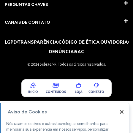
PERGUNTAS CHAVES​
CANAIS DE CONTATO
LGPD
TRANSPARÊNCIA
CÓDIGO DE ÉTICA
OUVIDORIA
DENÚNCIA
SAC
© 2024 Sebrae/PR. Todos os direitos reservados.
INICIO
CONTEÚDOS
LOJA
CONTATO
Aviso de Cookies
Nós usamos cookies e outras tecnologias semelhantes para
melhorar a sua experiência em nossos serviços, personalizar