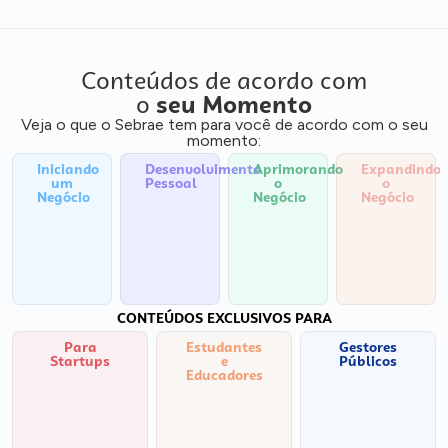
Conteúdos de acordo com
o
seu Momento
Veja o que o Sebrae tem para você de acordo com o seu
momento:
Iniciando
Desenvolvimento
Aprimorando
Expandindo
um
Pessoal
o
o
Negócio
Negócio
Negócio
CONTEÚDOS EXCLUSIVOS PARA
Para
Estudantes
Gestores
Startups
e
Públicos
Educadores