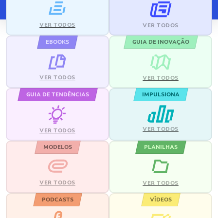
VER TODOS
VER TODOS
EBOOKS
GUIA DE INOVAÇÃO
VER TODOS
VER TODOS
GUIA DE TENDÊNCIAS
IMPULSIONA
VER TODOS
VER TODOS
MODELOS
PLANILHAS
VER TODOS
VER TODOS
PODCASTS
VÍDEOS