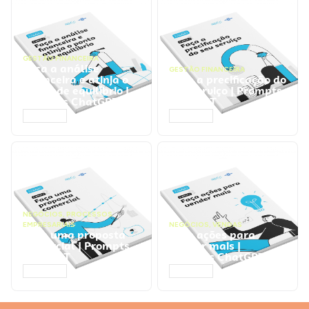
GESTÃO FINANCEIRA
Faça a análise
GESTÃO FINANCEIRA
financeira e atinja o
Faça a precificação do
ponto de equilíbrio |
seu serviço | Prompts
Prompts ChatGPT
ChatGPT
ACESSAR
ACESSAR
NEGÓCIOS
,
PROCESSOS
EMPRESARIAIS
NEGÓCIOS
,
VENDAS
Faça uma proposta
Faça ações para
comercial | Prompts
vender mais |
ChatGPT
Prompts ChatGPT
ACESSAR
ACESSAR