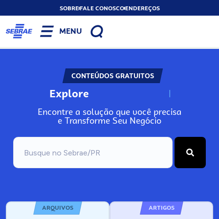
SOBRE
FALE CONOSCO
ENDEREÇOS
MENU
CONTEÚDOS GRATUITOS
Explore
N
o
s
s
o
s
A
Encontre a solução que você precisa
e Transforme Seu Negócio
ARQUIVOS
ARTIGOS