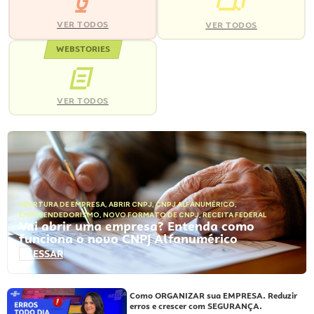
VER TODOS
VER TODOS
WEBSTORIES
VER TODOS
ABERTURA DE EMPRESA
,
ABRIR CNPJ
,
CNPJ ALFANUMÉRICO
,
EMPREENDEDORISMO
,
NOVO FORMATO DE CNPJ
,
RECEITA FEDERAL
Vai abrir uma empresa? Entenda como
funciona o novo CNPJ Alfanumérico
ACESSAR
Como ORGANIZAR sua EMPRESA. Reduzir
erros e crescer com SEGURANÇA.