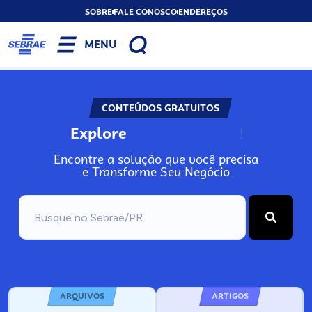
SOBRE
FALE CONOSCO
ENDEREÇOS
MENU
CONTEÚDOS GRATUITOS
Explore
N
o
s
s
o
s
A
Encontre a solução que você precisa
e Transforme Seu Negócio
ARQUIVOS
ARTIGOS