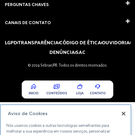
PERGUNTAS CHAVES​
CANAIS DE CONTATO
LGPD
TRANSPARÊNCIA
CÓDIGO DE ÉTICA
OUVIDORIA
DENÚNCIA
SAC
© 2024 Sebrae/PR. Todos os direitos reservados.
INICIO
CONTEÚDOS
LOJA
CONTATO
Aviso de Cookies
Nós usamos cookies e outras tecnologias semelhantes para
melhorar a sua experiência em nossos serviços, personalizar