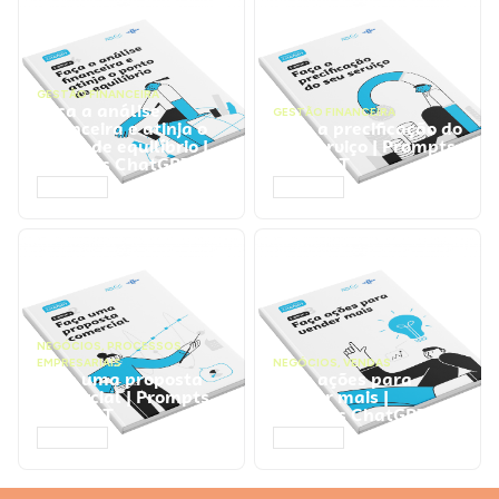
GESTÃO FINANCEIRA
Faça a análise
GESTÃO FINANCEIRA
financeira e atinja o
Faça a precificação do
ponto de equilíbrio |
seu serviço | Prompts
Prompts ChatGPT
ChatGPT
ACESSAR
ACESSAR
NEGÓCIOS
,
PROCESSOS
EMPRESARIAIS
NEGÓCIOS
,
VENDAS
Faça uma proposta
Faça ações para
comercial | Prompts
vender mais |
ChatGPT
Prompts ChatGPT
ACESSAR
ACESSAR