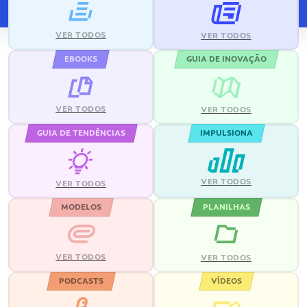
VER TODOS
VER TODOS
EBOOKS
GUIA DE INOVAÇÃO
VER TODOS
VER TODOS
GUIA DE TENDÊNCIAS
IMPULSIONA
VER TODOS
VER TODOS
MODELOS
PLANILHAS
VER TODOS
VER TODOS
PODCASTS
VÍDEOS