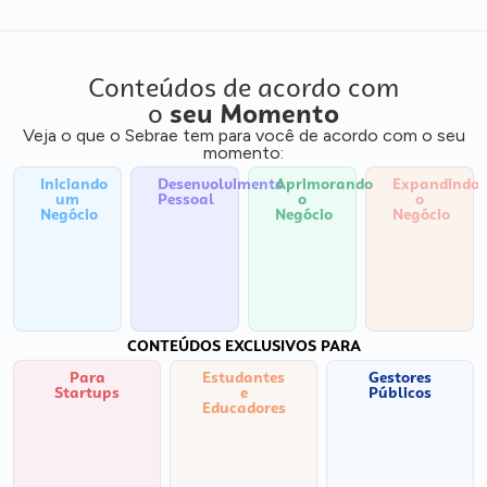
Conteúdos de acordo com
o
seu Momento
Veja o que o Sebrae tem para você de acordo com o seu
momento:
Iniciando
Desenvolvimento
Aprimorando
Expandindo
um
Pessoal
o
o
Negócio
Negócio
Negócio
CONTEÚDOS EXCLUSIVOS PARA
Para
Estudantes
Gestores
Startups
e
Públicos
Educadores