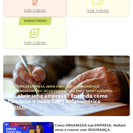
VER TODOS
VER TODOS
WEBSTORIES
VER TODOS
ABERTURA DE EMPRESA
,
ABRIR CNPJ
,
CNPJ ALFANUMÉRICO
,
EMPREENDEDORISMO
,
NOVO FORMATO DE CNPJ
,
RECEITA FEDERAL
Vai abrir uma empresa? Entenda como
funciona o novo CNPJ Alfanumérico
ACESSAR
Como ORGANIZAR sua EMPRESA. Reduzir
erros e crescer com SEGURANÇA.