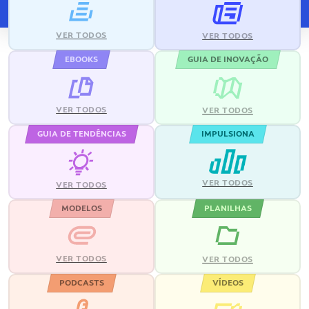
VER TODOS
VER TODOS
EBOOKS
GUIA DE INOVAÇÃO
VER TODOS
VER TODOS
GUIA DE TENDÊNCIAS
IMPULSIONA
VER TODOS
VER TODOS
MODELOS
PLANILHAS
VER TODOS
VER TODOS
PODCASTS
VÍDEOS