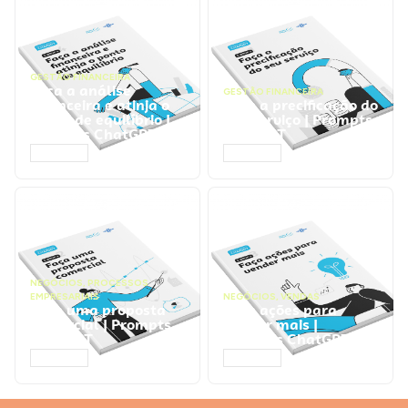
GESTÃO FINANCEIRA
Faça a análise
GESTÃO FINANCEIRA
financeira e atinja o
Faça a precificação do
ponto de equilíbrio |
seu serviço | Prompts
Prompts ChatGPT
ChatGPT
ACESSAR
ACESSAR
NEGÓCIOS
,
PROCESSOS
EMPRESARIAIS
NEGÓCIOS
,
VENDAS
Faça uma proposta
Faça ações para
comercial | Prompts
vender mais |
ChatGPT
Prompts ChatGPT
ACESSAR
ACESSAR