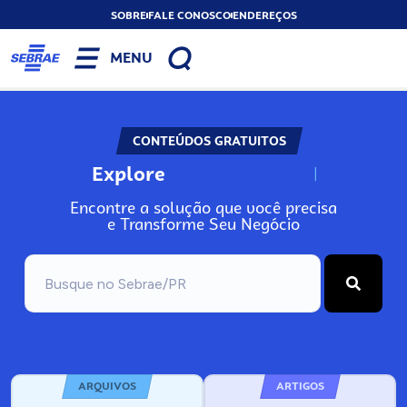
SOBRE
FALE CONOSCO
ENDEREÇOS
MENU
CONTEÚDOS GRATUITOS
Explore
N
o
s
s
o
s
A
Encontre a solução que você precisa
e Transforme Seu Negócio
ARQUIVOS
ARTIGOS