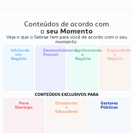
Conteúdos de acordo com
o
seu Momento
Veja o que o Sebrae tem para você de acordo com o seu
momento:
Iniciando
Desenvolvimento
Aprimorando
Expandindo
um
Pessoal
o
o
Negócio
Negócio
Negócio
CONTEÚDOS EXCLUSIVOS PARA
Para
Estudantes
Gestores
Startups
e
Públicos
Educadores