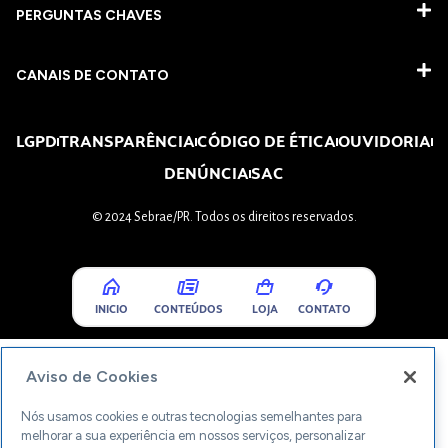
PERGUNTAS CHAVES​
CANAIS DE CONTATO
LGPD
TRANSPARÊNCIA
CÓDIGO DE ÉTICA
OUVIDORIA
DENÚNCIA
SAC
© 2024 Sebrae/PR. Todos os direitos reservados.
INICIO
CONTEÚDOS
LOJA
CONTATO
Aviso de Cookies
Nós usamos cookies e outras tecnologias semelhantes para
melhorar a sua experiência em nossos serviços, personalizar