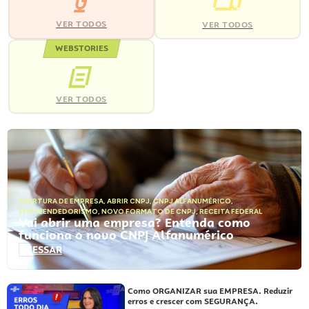
VER TODOS
VER TODOS
WEBSTORIES
VER TODOS
ABERTURA DE EMPRESA
,
ABRIR CNPJ
,
CNPJ ALFANUMÉRICO
,
EMPREENDEDORISMO
,
NOVO FORMATO DE CNPJ
,
RECEITA FEDERAL
Vai abrir uma empresa? Entenda como
funciona o novo CNPJ Alfanumérico
ACESSAR
Como ORGANIZAR sua EMPRESA. Reduzir
erros e crescer com SEGURANÇA.