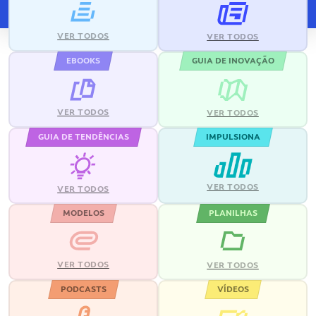
VER TODOS
VER TODOS
EBOOKS
GUIA DE INOVAÇÃO
VER TODOS
VER TODOS
GUIA DE TENDÊNCIAS
IMPULSIONA
VER TODOS
VER TODOS
MODELOS
PLANILHAS
VER TODOS
VER TODOS
PODCASTS
VÍDEOS