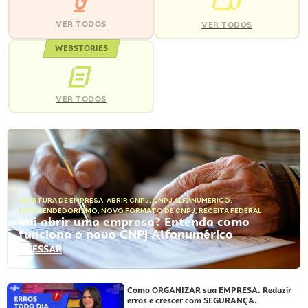
VER TODOS
VER TODOS
WEBSTORIES
VER TODOS
ABERTURA DE EMPRESA
,
ABRIR CNPJ
,
CNPJ ALFANUMÉRICO
,
EMPREENDEDORISMO
,
NOVO FORMATO DE CNPJ
,
RECEITA FEDERAL
Vai abrir uma empresa? Entenda como
funciona o novo CNPJ Alfanumérico
ACESSAR
Como ORGANIZAR sua EMPRESA. Reduzir
erros e crescer com SEGURANÇA.