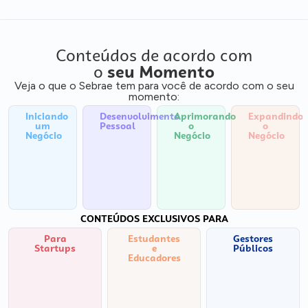
Conteúdos de acordo com
o
seu Momento
Veja o que o Sebrae tem para você de acordo com o seu
momento:
Iniciando
Desenvolvimento
Aprimorando
Expandindo
um
Pessoal
o
o
Negócio
Negócio
Negócio
CONTEÚDOS EXCLUSIVOS PARA
Para
Estudantes
Gestores
Startups
e
Públicos
Educadores