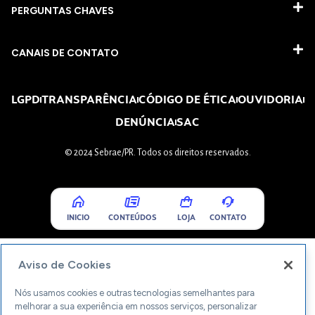
PERGUNTAS CHAVES​
CANAIS DE CONTATO
LGPD
TRANSPARÊNCIA
CÓDIGO DE ÉTICA
OUVIDORIA
DENÚNCIA
SAC
© 2024 Sebrae/PR. Todos os direitos reservados.
INICIO
CONTEÚDOS
LOJA
CONTATO
Aviso de Cookies
Nós usamos cookies e outras tecnologias semelhantes para
melhorar a sua experiência em nossos serviços, personalizar