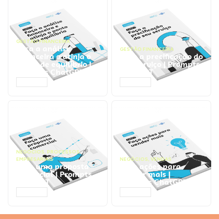
GESTÃO FINANCEIRA
Faça a análise
GESTÃO FINANCEIRA
financeira e atinja o
Faça a precificação do
ponto de equilíbrio |
seu serviço | Prompts
Prompts ChatGPT
ChatGPT
ACESSAR
ACESSAR
NEGÓCIOS
,
PROCESSOS
EMPRESARIAIS
NEGÓCIOS
,
VENDAS
Faça uma proposta
Faça ações para
comercial | Prompts
vender mais |
ChatGPT
Prompts ChatGPT
ACESSAR
ACESSAR