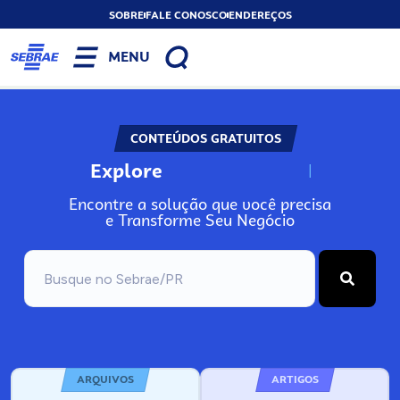
SOBRE
FALE CONOSCO
ENDEREÇOS
MENU
CONTEÚDOS GRATUITOS
Explore
N
o
s
s
o
s
A
Encontre a solução que você precisa
e Transforme Seu Negócio
ARQUIVOS
ARTIGOS