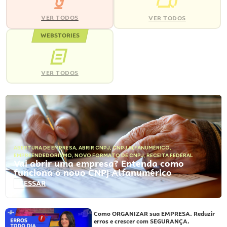
VER TODOS
VER TODOS
WEBSTORIES
VER TODOS
ABERTURA DE EMPRESA
,
ABRIR CNPJ
,
CNPJ ALFANUMÉRICO
,
EMPREENDEDORISMO
,
NOVO FORMATO DE CNPJ
,
RECEITA FEDERAL
Vai abrir uma empresa? Entenda como
funciona o novo CNPJ Alfanumérico
ACESSAR
Como ORGANIZAR sua EMPRESA. Reduzir
erros e crescer com SEGURANÇA.