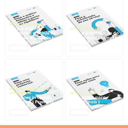
GESTÃO FINANCEIRA
Faça a análise
GESTÃO FINANCEIRA
financeira e atinja o
Faça a precificação do
ponto de equilíbrio |
seu serviço | Prompts
Prompts ChatGPT
ChatGPT
ACESSAR
ACESSAR
NEGÓCIOS
,
PROCESSOS
EMPRESARIAIS
NEGÓCIOS
,
VENDAS
Faça uma proposta
Faça ações para
comercial | Prompts
vender mais |
ChatGPT
Prompts ChatGPT
ACESSAR
ACESSAR