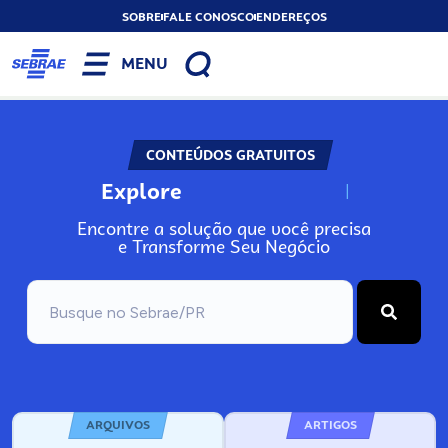
SOBRE
FALE CONOSCO
ENDEREÇOS
MENU
CONTEÚDOS GRATUITOS
Explore
N
o
s
s
o
s
A
Encontre a solução que você precisa
e Transforme Seu Negócio
ARQUIVOS
ARTIGOS