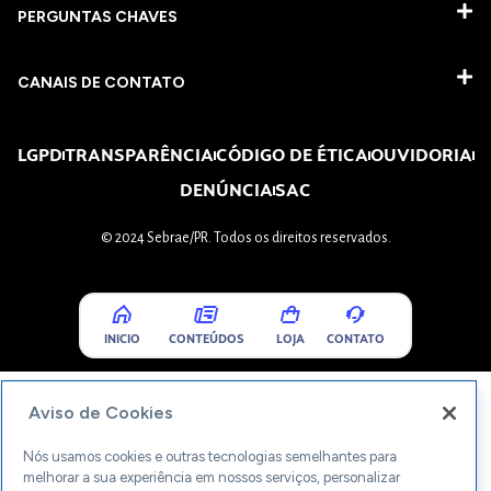
PERGUNTAS CHAVES​
CANAIS DE CONTATO
LGPD
TRANSPARÊNCIA
CÓDIGO DE ÉTICA
OUVIDORIA
DENÚNCIA
SAC
© 2024 Sebrae/PR. Todos os direitos reservados.
INICIO
CONTEÚDOS
LOJA
CONTATO
Aviso de Cookies
Nós usamos cookies e outras tecnologias semelhantes para
melhorar a sua experiência em nossos serviços, personalizar