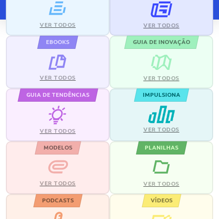
VER TODOS
VER TODOS
EBOOKS
GUIA DE INOVAÇÃO
VER TODOS
VER TODOS
GUIA DE TENDÊNCIAS
IMPULSIONA
VER TODOS
VER TODOS
MODELOS
PLANILHAS
VER TODOS
VER TODOS
PODCASTS
VÍDEOS