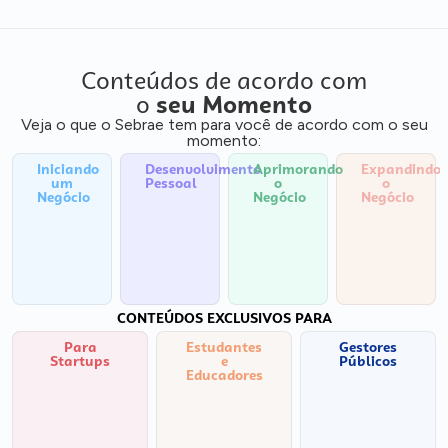
Conteúdos de acordo com
o
seu Momento
Veja o que o Sebrae tem para você de acordo com o seu
momento:
Iniciando
Desenvolvimento
Aprimorando
Expandindo
um
Pessoal
o
o
Negócio
Negócio
Negócio
CONTEÚDOS EXCLUSIVOS PARA
Para
Estudantes
Gestores
Startups
e
Públicos
Educadores