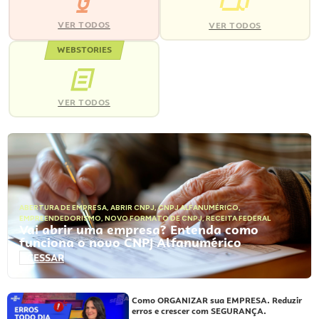
VER TODOS
VER TODOS
WEBSTORIES
VER TODOS
ABERTURA DE EMPRESA
,
ABRIR CNPJ
,
CNPJ ALFANUMÉRICO
,
EMPREENDEDORISMO
,
NOVO FORMATO DE CNPJ
,
RECEITA FEDERAL
Vai abrir uma empresa? Entenda como
funciona o novo CNPJ Alfanumérico
ACESSAR
Como ORGANIZAR sua EMPRESA. Reduzir
erros e crescer com SEGURANÇA.