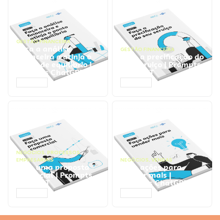
GESTÃO FINANCEIRA
Faça a análise
GESTÃO FINANCEIRA
financeira e atinja o
Faça a precificação do
ponto de equilíbrio |
seu serviço | Prompts
Prompts ChatGPT
ChatGPT
ACESSAR
ACESSAR
NEGÓCIOS
,
PROCESSOS
EMPRESARIAIS
NEGÓCIOS
,
VENDAS
Faça uma proposta
Faça ações para
comercial | Prompts
vender mais |
ChatGPT
Prompts ChatGPT
ACESSAR
ACESSAR