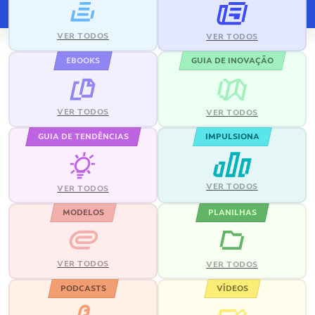
VER TODOS
VER TODOS
EBOOKS
GUIA DE INOVAÇÃO
VER TODOS
VER TODOS
GUIA DE TENDÊNCIAS
IMPULSIONA
VER TODOS
VER TODOS
MODELOS
PLANILHAS
VER TODOS
VER TODOS
PODCASTS
VÍDEOS