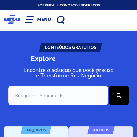
SOBRE
FALE CONOSCO
ENDEREÇOS
MENU
CONTEÚDOS GRATUITOS
Explore
N
o
s
s
o
s
A
Encontre a solução que você precisa
e Transforme Seu Negócio
ARQUIVOS
ARTIGOS