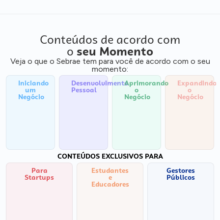
Conteúdos de acordo com
o
seu Momento
Veja o que o Sebrae tem para você de acordo com o seu
momento:
Iniciando
Desenvolvimento
Aprimorando
Expandindo
um
Pessoal
o
o
Negócio
Negócio
Negócio
CONTEÚDOS EXCLUSIVOS PARA
Para
Estudantes
Gestores
Startups
e
Públicos
Educadores