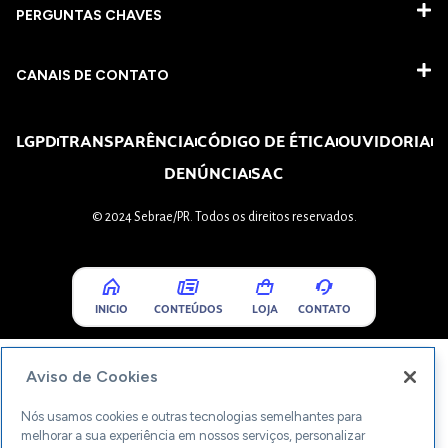
PERGUNTAS CHAVES​
CANAIS DE CONTATO
LGPD
TRANSPARÊNCIA
CÓDIGO DE ÉTICA
OUVIDORIA
DENÚNCIA
SAC
© 2024 Sebrae/PR. Todos os direitos reservados.
INICIO
CONTEÚDOS
LOJA
CONTATO
Aviso de Cookies
Nós usamos cookies e outras tecnologias semelhantes para
melhorar a sua experiência em nossos serviços, personalizar