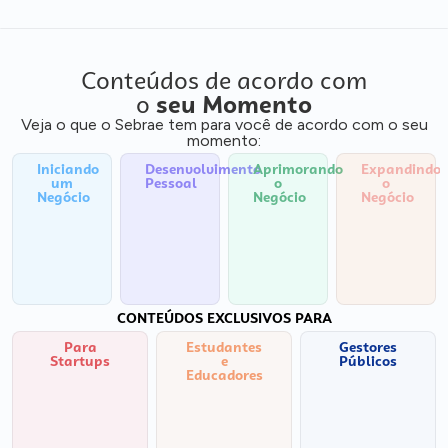
Conteúdos de acordo com
o
seu Momento
Veja o que o Sebrae tem para você de acordo com o seu
momento:
Iniciando
Desenvolvimento
Aprimorando
Expandindo
um
Pessoal
o
o
Negócio
Negócio
Negócio
CONTEÚDOS EXCLUSIVOS PARA
Para
Estudantes
Gestores
Startups
e
Públicos
Educadores