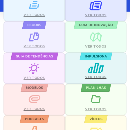
VER TODOS
VER TODOS
EBOOKS
GUIA DE INOVAÇÃO
VER TODOS
VER TODOS
GUIA DE TENDÊNCIAS
IMPULSIONA
VER TODOS
VER TODOS
MODELOS
PLANILHAS
VER TODOS
VER TODOS
PODCASTS
VÍDEOS