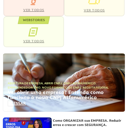
VER TODOS
VER TODOS
WEBSTORIES
VER TODOS
ABERTURA DE EMPRESA
,
ABRIR CNPJ
,
CNPJ ALFANUMÉRICO
,
EMPREENDEDORISMO
,
NOVO FORMATO DE CNPJ
,
RECEITA FEDERAL
Vai abrir uma empresa? Entenda como
funciona o novo CNPJ Alfanumérico
ACESSAR
Como ORGANIZAR sua EMPRESA. Reduzir
erros e crescer com SEGURANÇA.