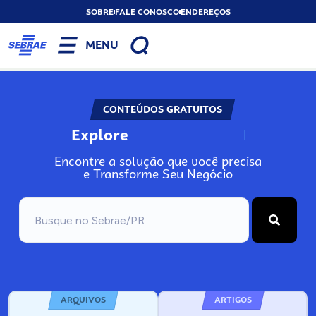
SOBRE
FALE CONOSCO
ENDEREÇOS
MENU
CONTEÚDOS GRATUITOS
Explore
N
o
s
s
o
s
A
Encontre a solução que você precisa
e Transforme Seu Negócio
ARQUIVOS
ARTIGOS