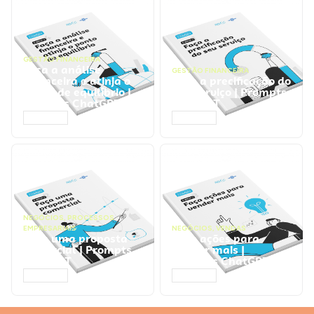
GESTÃO FINANCEIRA
Faça a análise
GESTÃO FINANCEIRA
financeira e atinja o
Faça a precificação do
ponto de equilíbrio |
seu serviço | Prompts
Prompts ChatGPT
ChatGPT
ACESSAR
ACESSAR
NEGÓCIOS
,
PROCESSOS
EMPRESARIAIS
NEGÓCIOS
,
VENDAS
Faça uma proposta
Faça ações para
comercial | Prompts
vender mais |
ChatGPT
Prompts ChatGPT
ACESSAR
ACESSAR