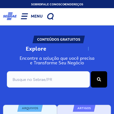
SOBRE
FALE CONOSCO
ENDEREÇOS
MENU
CONTEÚDOS GRATUITOS
Explore
N
o
s
s
o
s
A
Encontre a solução que você precisa
e Transforme Seu Negócio
ARQUIVOS
ARTIGOS