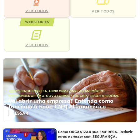
VER TODOS
VER TODOS
WEBSTORIES
VER TODOS
ABERTURA DE EMPRESA
,
ABRIR CNPJ
,
CNPJ ALFANUMÉRICO
,
EMPREENDEDORISMO
,
NOVO FORMATO DE CNPJ
,
RECEITA FEDERAL
Vai abrir uma empresa? Entenda como
funciona o novo CNPJ Alfanumérico
ACESSAR
Como ORGANIZAR sua EMPRESA. Reduzir
erros e crescer com SEGURANÇA.