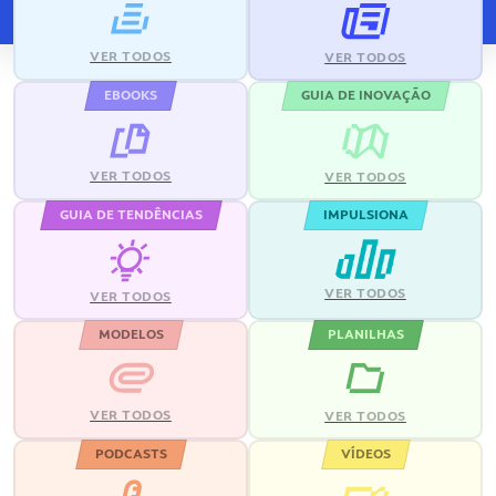
VER TODOS
VER TODOS
EBOOKS
GUIA DE INOVAÇÃO
VER TODOS
VER TODOS
GUIA DE TENDÊNCIAS
IMPULSIONA
VER TODOS
VER TODOS
MODELOS
PLANILHAS
VER TODOS
VER TODOS
PODCASTS
VÍDEOS