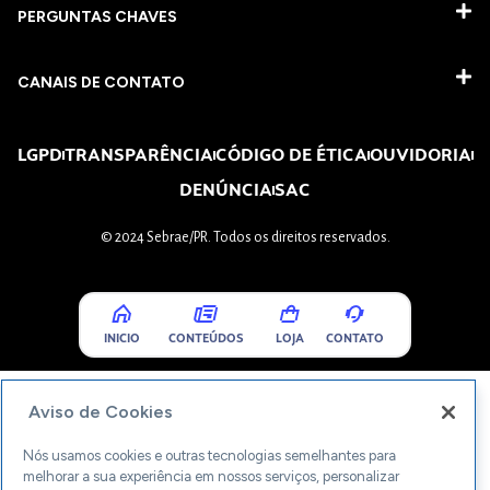
PERGUNTAS CHAVES​
CANAIS DE CONTATO
LGPD
TRANSPARÊNCIA
CÓDIGO DE ÉTICA
OUVIDORIA
DENÚNCIA
SAC
© 2024 Sebrae/PR. Todos os direitos reservados.
INICIO
CONTEÚDOS
LOJA
CONTATO
Aviso de Cookies
Nós usamos cookies e outras tecnologias semelhantes para
melhorar a sua experiência em nossos serviços, personalizar