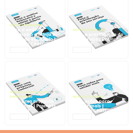
GESTÃO FINANCEIRA
Faça a análise
GESTÃO FINANCEIRA
financeira e atinja o
Faça a precificação do
ponto de equilíbrio |
seu serviço | Prompts
Prompts ChatGPT
ChatGPT
ACESSAR
ACESSAR
NEGÓCIOS
,
PROCESSOS
EMPRESARIAIS
NEGÓCIOS
,
VENDAS
Faça uma proposta
Faça ações para
comercial | Prompts
vender mais |
ChatGPT
Prompts ChatGPT
ACESSAR
ACESSAR