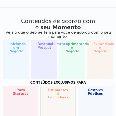
Conteúdos de acordo com
o
seu Momento
Veja o que o Sebrae tem para você de acordo com o seu
momento:
Iniciando
Desenvolvimento
Aprimorando
Expandindo
um
Pessoal
o
o
Negócio
Negócio
Negócio
CONTEÚDOS EXCLUSIVOS PARA
Para
Estudantes
Gestores
Startups
e
Públicos
Educadores