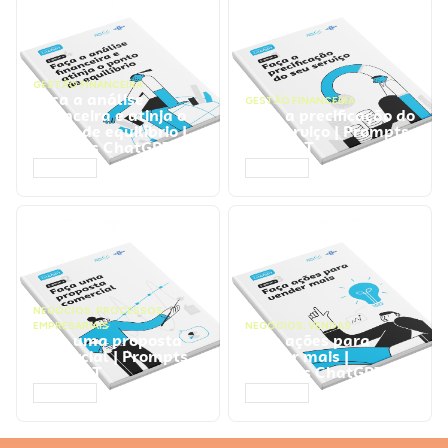
GESTÃO FINANCEIRA
Faça a análise
GESTÃO FINANCEIRA
financeira e atinja o
Faça a precificação do
ponto de equilíbrio |
seu serviço | Prompts
Prompts ChatGPT
ChatGPT
ACESSAR
ACESSAR
NEGÓCIOS
,
PROCESSOS
EMPRESARIAIS
NEGÓCIOS
,
VENDAS
Faça uma proposta
Faça ações para
comercial | Prompts
vender mais |
ChatGPT
Prompts ChatGPT
ACESSAR
ACESSAR