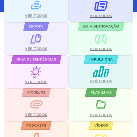
VER TODOS
VER TODOS
EBOOKS
GUIA DE INOVAÇÃO
VER TODOS
VER TODOS
GUIA DE TENDÊNCIAS
IMPULSIONA
VER TODOS
VER TODOS
MODELOS
PLANILHAS
VER TODOS
VER TODOS
PODCASTS
VÍDEOS