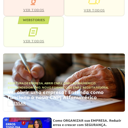
VER TODOS
VER TODOS
WEBSTORIES
VER TODOS
ABERTURA DE EMPRESA
,
ABRIR CNPJ
,
CNPJ ALFANUMÉRICO
,
EMPREENDEDORISMO
,
NOVO FORMATO DE CNPJ
,
RECEITA FEDERAL
Vai abrir uma empresa? Entenda como
funciona o novo CNPJ Alfanumérico
ACESSAR
Como ORGANIZAR sua EMPRESA. Reduzir
erros e crescer com SEGURANÇA.