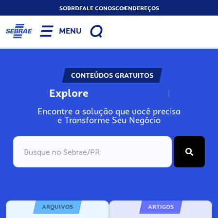
SOBRE
FALE CONOSCO
ENDEREÇOS
MENU
CONTEÚDOS GRATUITOS
Explore
N
o
s
s
o
s
A
Encontre a solução que você precisa
e Transforme Seu Negócio
ARQUIVOS
ARTIGOS