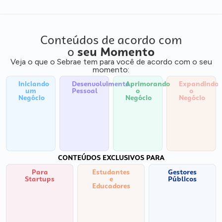
Conteúdos de acordo com
o
seu Momento
Veja o que o Sebrae tem para você de acordo com o seu
momento:
Iniciando
Desenvolvimento
Aprimorando
Expandindo
um
Pessoal
o
o
Negócio
Negócio
Negócio
CONTEÚDOS EXCLUSIVOS PARA
Para
Estudantes
Gestores
Startups
e
Públicos
Educadores