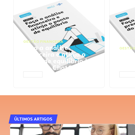
GESTÃO FINANCEIRA
Faça a análise
GESTÃO
financeira e atinja o
Faça
ponto de equilíbrio |
seu 
Prompts ChatGPT
Cha
ACESSAR
ACESS
ÚLTIMOS ARTIGOS