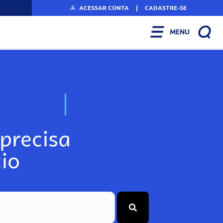
ACESSAR CONTA
|
CADASTRE-SE
MENU
N
o
s
s
o
s
A
r
precisa
io