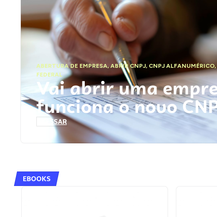
ABERTURA DE EMPRESA
,
ABRIR CNPJ
,
CNPJ ALFANUMÉRICO
FEDERAL
Vai abrir uma empr
funciona o novo CN
ACESSAR
EBOOKS