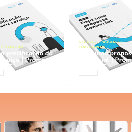
NEGÓCIOS
,
PROCESSOS
 FINANCEIRA
EMPRESARIAIS
 a precificação do
Faça uma propos
serviço | Prompts
comercial | Prom
tGPT
ChatGPT
AR
ACESSAR