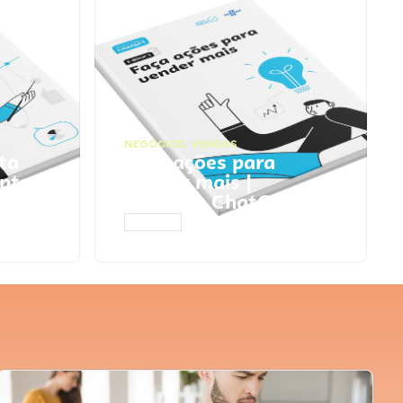
NEGÓCIOS
,
VENDAS
ta
Faça ações para
pts
vender mais |
Prompts ChatGPT
ACESSAR