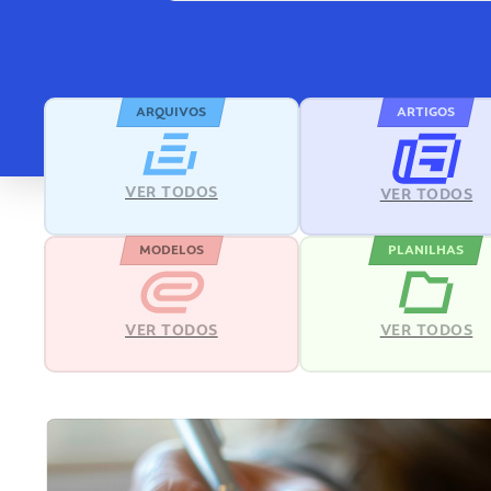
ARQUIVOS
ARTIGOS
VER TODOS
VER TODOS
MODELOS
PLANILHAS
VER TODOS
VER TODOS