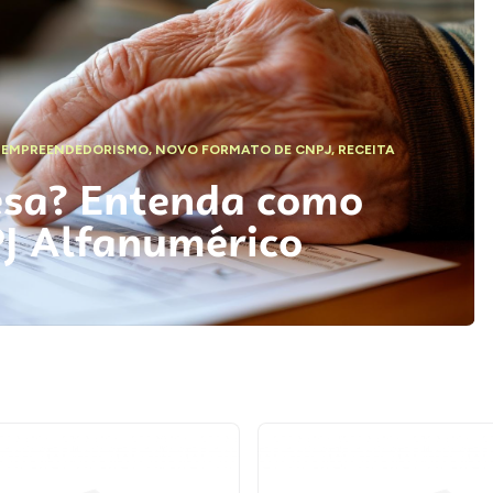
,
EMPREENDEDORISMO
,
NOVO FORMATO DE CNPJ
,
RECEITA
esa? Entenda como
PJ Alfanumérico