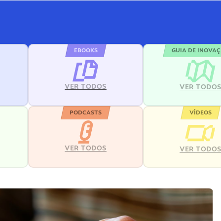
EBOOKS
GUIA DE INOVA
VER TODOS
VER TODO
PODCASTS
VÍDEOS
VER TODOS
VER TODO