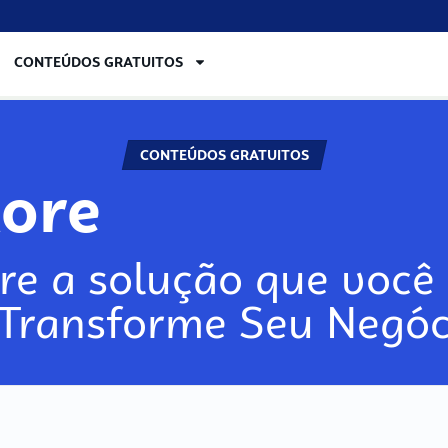
CONTEÚDOS GRATUITOS
CONTEÚDOS GRATUITOS
lore
re a solução que você 
 Transforme Seu Negóc