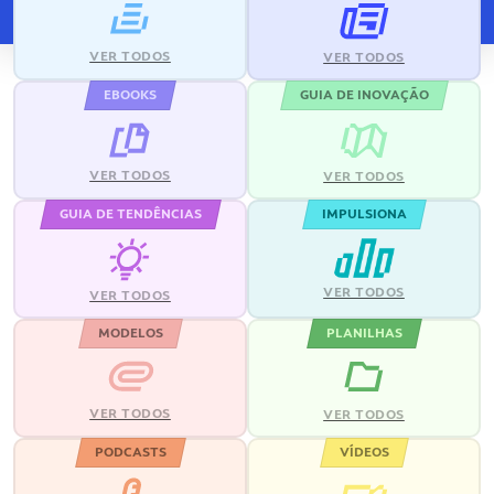
VER TODOS
VER TODOS
EBOOKS
GUIA DE INOVAÇÃO
VER TODOS
VER TODOS
GUIA DE TENDÊNCIAS
IMPULSIONA
VER TODOS
VER TODOS
MODELOS
PLANILHAS
VER TODOS
VER TODOS
PODCASTS
VÍDEOS