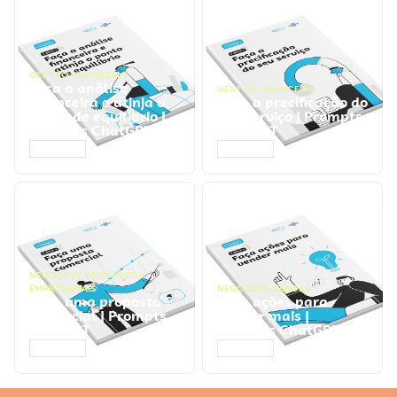
GESTÃO FINANCEIRA
Faça a análise
GESTÃO FINANCEIRA
financeira e atinja o
Faça a precificação do
ponto de equilíbrio |
seu serviço | Prompts
Prompts ChatGPT
ChatGPT
ACESSAR
ACESSAR
NEGÓCIOS
,
PROCESSOS
EMPRESARIAIS
NEGÓCIOS
,
VENDAS
Faça uma proposta
Faça ações para
comercial | Prompts
vender mais |
ChatGPT
Prompts ChatGPT
ACESSAR
ACESSAR