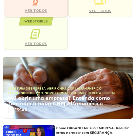
VER TODOS
VER TODOS
WEBSTORIES
VER TODOS
ABERTURA DE EMPRESA
,
ABRIR CNPJ
,
CNPJ ALFANUMÉRICO
,
EMPREENDEDORISMO
,
NOVO FORMATO DE CNPJ
,
RECEITA FEDERAL
Vai abrir uma empresa? Entenda como
funciona o novo CNPJ Alfanumérico
ACESSAR
Como ORGANIZAR sua EMPRESA. Reduzir
erros e crescer com SEGURANÇA.