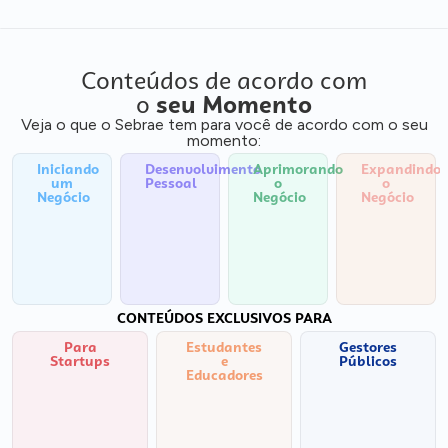
Conteúdos de acordo com
o
seu Momento
Veja o que o Sebrae tem para você de acordo com o seu
momento:
Iniciando
Desenvolvimento
Aprimorando
Expandindo
um
Pessoal
o
o
Negócio
Negócio
Negócio
CONTEÚDOS EXCLUSIVOS PARA
Para
Estudantes
Gestores
Startups
e
Públicos
Educadores