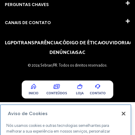
PERGUNTAS CHAVES​
CANAIS DE CONTATO
LGPD
TRANSPARÊNCIA
CÓDIGO DE ÉTICA
OUVIDORIA
DENÚNCIA
SAC
© 2024 Sebrae/PR. Todos os direitos reservados.
INICIO
CONTEÚDOS
LOJA
CONTATO
Aviso de Cookies
Nós usamos cookies e outras tecnologias semelhantes para
melhorar a sua experiência em nossos serviços, personalizar