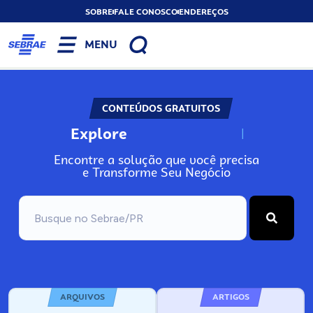
SOBRE
FALE CONOSCO
ENDEREÇOS
MENU
CONTEÚDOS GRATUITOS
Explore
N
o
s
s
o
s
A
Encontre a solução que você precisa
e Transforme Seu Negócio
ARQUIVOS
ARTIGOS