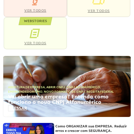
VER TODOS
VER TODOS
WEBSTORIES
VER TODOS
ABERTURA DE EMPRESA
,
ABRIR CNPJ
,
CNPJ ALFANUMÉRICO
,
EMPREENDEDORISMO
,
NOVO FORMATO DE CNPJ
,
RECEITA FEDERAL
Vai abrir uma empresa? Entenda como
funciona o novo CNPJ Alfanumérico
ACESSAR
Como ORGANIZAR sua EMPRESA. Reduzir
erros e crescer com SEGURANÇA.