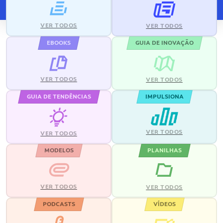
VER TODOS
VER TODOS
EBOOKS
GUIA DE INOVAÇÃO
VER TODOS
VER TODOS
GUIA DE TENDÊNCIAS
IMPULSIONA
VER TODOS
VER TODOS
MODELOS
PLANILHAS
VER TODOS
VER TODOS
PODCASTS
VÍDEOS