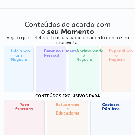
Conteúdos de acordo com
o
seu Momento
Veja o que o Sebrae tem para você de acordo com o seu
momento:
Iniciando
Desenvolvimento
Aprimorando
Expandindo
um
Pessoal
o
o
Negócio
Negócio
Negócio
CONTEÚDOS EXCLUSIVOS PARA
Para
Estudantes
Gestores
Startups
e
Públicos
Educadores