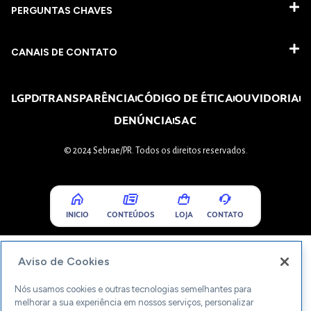
PERGUNTAS CHAVES​
CANAIS DE CONTATO
LGPD
TRANSPARÊNCIA
CÓDIGO DE ÉTICA
OUVIDORIA
DENÚNCIA
SAC
© 2024 Sebrae/PR. Todos os direitos reservados.
INICIO
CONTEÚDOS
LOJA
CONTATO
Aviso de Cookies
Nós usamos cookies e outras tecnologias semelhantes para
melhorar a sua experiência em nossos serviços, personalizar