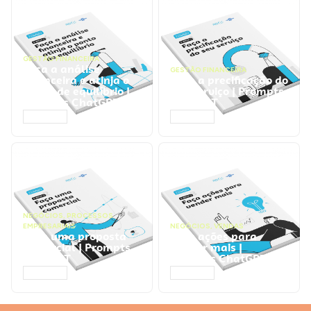
GESTÃO FINANCEIRA
Faça a análise
GESTÃO FINANCEIRA
financeira e atinja o
Faça a precificação do
ponto de equilíbrio |
seu serviço | Prompts
Prompts ChatGPT
ChatGPT
ACESSAR
ACESSAR
NEGÓCIOS
,
PROCESSOS
EMPRESARIAIS
NEGÓCIOS
,
VENDAS
Faça uma proposta
Faça ações para
comercial | Prompts
vender mais |
ChatGPT
Prompts ChatGPT
ACESSAR
ACESSAR