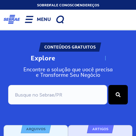
SOBRE
FALE CONOSCO
ENDEREÇOS
MENU
CONTEÚDOS GRATUITOS
Explore
N
o
s
s
o
s
A
Encontre a solução que você precisa
e Transforme Seu Negócio
ARQUIVOS
ARTIGOS