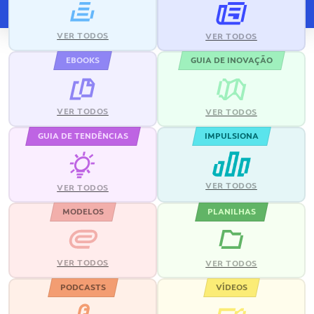
VER TODOS
VER TODOS
EBOOKS
GUIA DE INOVAÇÃO
VER TODOS
VER TODOS
GUIA DE TENDÊNCIAS
IMPULSIONA
VER TODOS
VER TODOS
MODELOS
PLANILHAS
VER TODOS
VER TODOS
PODCASTS
VÍDEOS