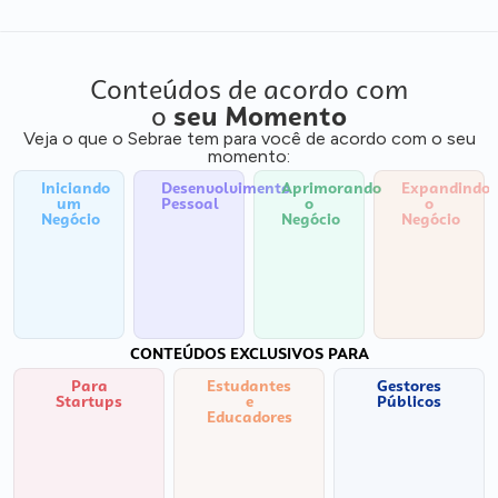
Conteúdos de acordo com
o
seu Momento
Veja o que o Sebrae tem para você de acordo com o seu
momento:
Iniciando
Desenvolvimento
Aprimorando
Expandindo
um
Pessoal
o
o
Negócio
Negócio
Negócio
CONTEÚDOS EXCLUSIVOS PARA
Para
Estudantes
Gestores
Startups
e
Públicos
Educadores