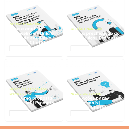
GESTÃO FINANCEIRA
Faça a análise
GESTÃO FINANCEIRA
financeira e atinja o
Faça a precificação do
ponto de equilíbrio |
seu serviço | Prompts
Prompts ChatGPT
ChatGPT
ACESSAR
ACESSAR
NEGÓCIOS
,
PROCESSOS
EMPRESARIAIS
NEGÓCIOS
,
VENDAS
Faça uma proposta
Faça ações para
comercial | Prompts
vender mais |
ChatGPT
Prompts ChatGPT
ACESSAR
ACESSAR