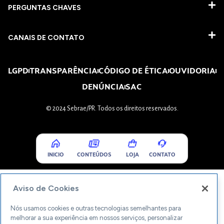
PERGUNTAS CHAVES​
CANAIS DE CONTATO
LGPD
TRANSPARÊNCIA
CÓDIGO DE ÉTICA
OUVIDORIA
DENÚNCIA
SAC
© 2024 Sebrae/PR. Todos os direitos reservados.
INICIO
CONTEÚDOS
LOJA
CONTATO
Aviso de Cookies
Nós usamos cookies e outras tecnologias semelhantes para
melhorar a sua experiência em nossos serviços, personalizar