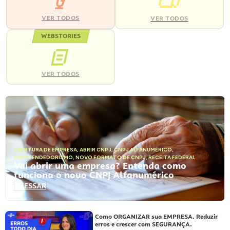
VER TODOS
VER TODOS
WEBSTORIES
VER TODOS
ABERTURA DE EMPRESA
,
ABRIR CNPJ
,
CNPJ ALFANUMÉRICO
,
EMPREENDEDORISMO
,
NOVO FORMATO DE CNPJ
,
RECEITA FEDERAL
Vai abrir uma empresa? Entenda como
funciona o novo CNPJ Alfanumérico
ACESSAR
Como ORGANIZAR sua EMPRESA. Reduzir
erros e crescer com SEGURANÇA.