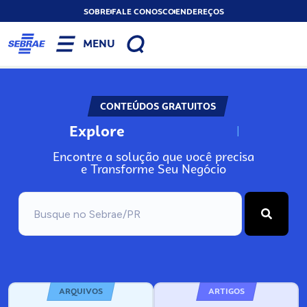
SOBRE
FALE CONOSCO
ENDEREÇOS
MENU
CONTEÚDOS GRATUITOS
Explore
N
o
s
s
o
s
A
Encontre a solução que você precisa
e Transforme Seu Negócio
ARQUIVOS
ARTIGOS