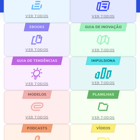
VER TODOS
VER TODOS
EBOOKS
GUIA DE INOVAÇÃO
VER TODOS
VER TODOS
GUIA DE TENDÊNCIAS
IMPULSIONA
VER TODOS
VER TODOS
MODELOS
PLANILHAS
VER TODOS
VER TODOS
PODCASTS
VÍDEOS