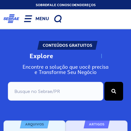
SOBRE
FALE CONOSCO
ENDEREÇOS
MENU
CONTEÚDOS GRATUITOS
Explore
N
o
s
s
o
s
A
Encontre a solução que você precisa
e Transforme Seu Negócio
ARQUIVOS
ARTIGOS