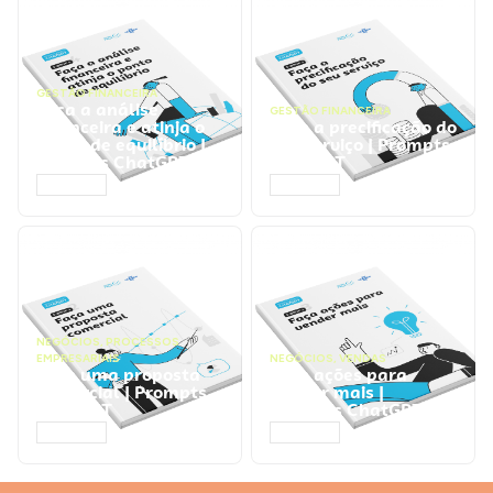
GESTÃO FINANCEIRA
Faça a análise
GESTÃO FINANCEIRA
financeira e atinja o
Faça a precificação do
ponto de equilíbrio |
seu serviço | Prompts
Prompts ChatGPT
ChatGPT
ACESSAR
ACESSAR
NEGÓCIOS
,
PROCESSOS
EMPRESARIAIS
NEGÓCIOS
,
VENDAS
Faça uma proposta
Faça ações para
comercial | Prompts
vender mais |
ChatGPT
Prompts ChatGPT
ACESSAR
ACESSAR