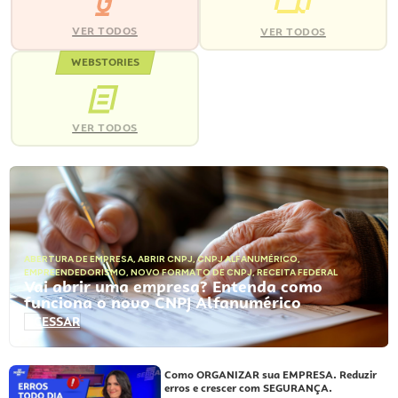
VER TODOS
VER TODOS
WEBSTORIES
VER TODOS
ABERTURA DE EMPRESA
,
ABRIR CNPJ
,
CNPJ ALFANUMÉRICO
,
EMPREENDEDORISMO
,
NOVO FORMATO DE CNPJ
,
RECEITA FEDERAL
Vai abrir uma empresa? Entenda como
funciona o novo CNPJ Alfanumérico
ACESSAR
Como ORGANIZAR sua EMPRESA. Reduzir
erros e crescer com SEGURANÇA.