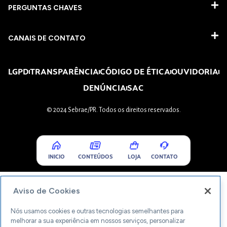
PERGUNTAS CHAVES​
CANAIS DE CONTATO
LGPD
TRANSPARÊNCIA
CÓDIGO DE ÉTICA
OUVIDORIA
DENÚNCIA
SAC
© 2024 Sebrae/PR. Todos os direitos reservados.
INICIO
CONTEÚDOS
LOJA
CONTATO
Aviso de Cookies
Nós usamos cookies e outras tecnologias semelhantes para
melhorar a sua experiência em nossos serviços, personalizar