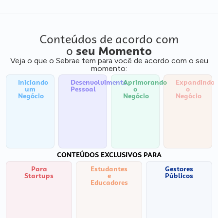
Conteúdos de acordo com
o
seu Momento
Veja o que o Sebrae tem para você de acordo com o seu
momento:
Iniciando
Desenvolvimento
Aprimorando
Expandindo
um
Pessoal
o
o
Negócio
Negócio
Negócio
CONTEÚDOS EXCLUSIVOS PARA
Para
Estudantes
Gestores
Startups
e
Públicos
Educadores