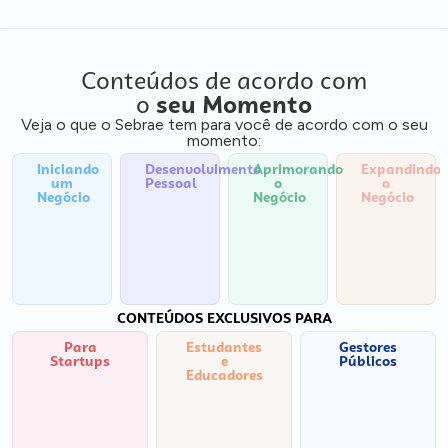
Conteúdos de acordo com
o
seu Momento
Veja o que o Sebrae tem para você de acordo com o seu
momento:
Iniciando
Desenvolvimento
Aprimorando
Expandindo
um
Pessoal
o
o
Negócio
Negócio
Negócio
CONTEÚDOS EXCLUSIVOS PARA
Para
Estudantes
Gestores
Startups
e
Públicos
Educadores