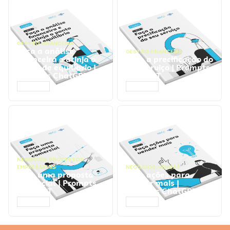
GESTÃO FINANCEIRA
Faça a análise
GESTÃO FINANCEIRA
financeira e atinja o
Faça a precificação do
ponto de equilíbrio |
seu serviço | Prompts
Prompts ChatGPT
ChatGPT
ACESSAR
ACESSAR
NEGÓCIOS
,
PROCESSOS
EMPRESARIAIS
NEGÓCIOS
,
VENDAS
Faça uma proposta
Faça ações para
comercial | Prompts
vender mais |
ChatGPT
Prompts ChatGPT
ACESSAR
ACESSAR