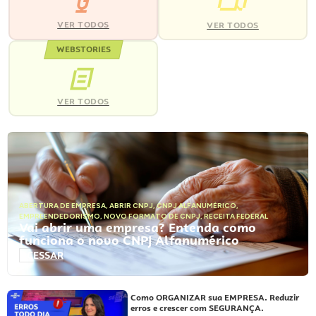
VER TODOS
VER TODOS
WEBSTORIES
VER TODOS
ABERTURA DE EMPRESA
,
ABRIR CNPJ
,
CNPJ ALFANUMÉRICO
,
EMPREENDEDORISMO
,
NOVO FORMATO DE CNPJ
,
RECEITA FEDERAL
Vai abrir uma empresa? Entenda como
funciona o novo CNPJ Alfanumérico
ACESSAR
Como ORGANIZAR sua EMPRESA. Reduzir
erros e crescer com SEGURANÇA.