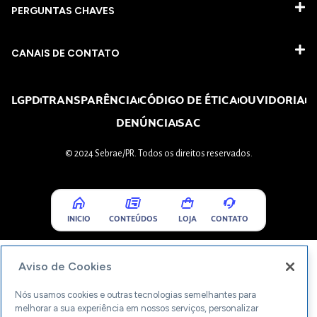
PERGUNTAS CHAVES​
CANAIS DE CONTATO
LGPD
TRANSPARÊNCIA
CÓDIGO DE ÉTICA
OUVIDORIA
DENÚNCIA
SAC
© 2024 Sebrae/PR. Todos os direitos reservados.
INICIO
CONTEÚDOS
LOJA
CONTATO
Aviso de Cookies
Nós usamos cookies e outras tecnologias semelhantes para
melhorar a sua experiência em nossos serviços, personalizar