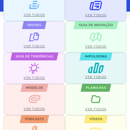
VER TODOS
VER TODOS
EBOOKS
GUIA DE INOVAÇÃO
VER TODOS
VER TODOS
GUIA DE TENDÊNCIAS
IMPULSIONA
VER TODOS
VER TODOS
MODELOS
PLANILHAS
VER TODOS
VER TODOS
PODCASTS
VÍDEOS