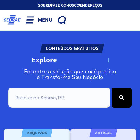
SOBRE
FALE CONOSCO
ENDEREÇOS
MENU
CONTEÚDOS GRATUITOS
Explore
N
o
s
s
o
s
A
Encontre a solução que você precisa
e Transforme Seu Negócio
ARQUIVOS
ARTIGOS