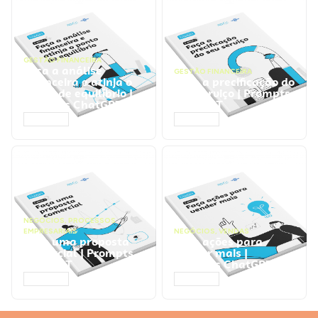
GESTÃO FINANCEIRA
Faça a análise
GESTÃO FINANCEIRA
financeira e atinja o
Faça a precificação do
ponto de equilíbrio |
seu serviço | Prompts
Prompts ChatGPT
ChatGPT
ACESSAR
ACESSAR
NEGÓCIOS
,
PROCESSOS
EMPRESARIAIS
NEGÓCIOS
,
VENDAS
Faça uma proposta
Faça ações para
comercial | Prompts
vender mais |
ChatGPT
Prompts ChatGPT
ACESSAR
ACESSAR