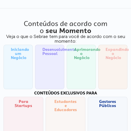
Conteúdos de acordo com
o
seu Momento
Veja o que o Sebrae tem para você de acordo com o seu
momento:
Iniciando
Desenvolvimento
Aprimorando
Expandindo
um
Pessoal
o
o
Negócio
Negócio
Negócio
CONTEÚDOS EXCLUSIVOS PARA
Para
Estudantes
Gestores
Startups
e
Públicos
Educadores