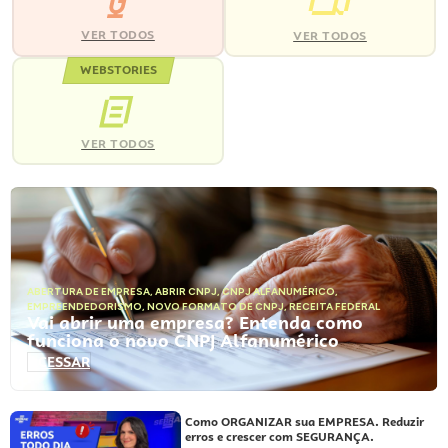
VER TODOS
VER TODOS
WEBSTORIES
VER TODOS
ABERTURA DE EMPRESA
,
ABRIR CNPJ
,
CNPJ ALFANUMÉRICO
,
EMPREENDEDORISMO
,
NOVO FORMATO DE CNPJ
,
RECEITA FEDERAL
Vai abrir uma empresa? Entenda como
funciona o novo CNPJ Alfanumérico
ACESSAR
Como ORGANIZAR sua EMPRESA. Reduzir
erros e crescer com SEGURANÇA.