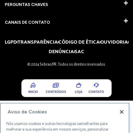
PERGUNTAS CHAVES​
CANAIS DE CONTATO
LGPD
TRANSPARÊNCIA
CÓDIGO DE ÉTICA
OUVIDORIA
DENÚNCIA
SAC
© 2024 Sebrae/PR. Todos os direitos reservados.
INICIO
CONTEÚDOS
LOJA
CONTATO
Aviso de Cookies
Nós usamos cookies e outras tecnologias semelhantes para
melhorar a sua experiência em nossos serviços, personalizar