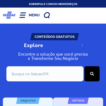
SOBRE
FALE CONOSCO
ENDEREÇOS
MENU
CONTEÚDOS GRATUITOS
Explore
N
o
s
s
o
s
A
Encontre a solução que você precisa
e Transforme Seu Negócio
ARQUIVOS
ARTIGOS