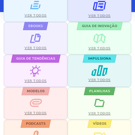
VER TODOS
VER TODOS
EBOOKS
GUIA DE INOVAÇÃO
VER TODOS
VER TODOS
GUIA DE TENDÊNCIAS
IMPULSIONA
VER TODOS
VER TODOS
MODELOS
PLANILHAS
VER TODOS
VER TODOS
PODCASTS
VÍDEOS