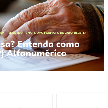
,
EMPREENDEDORISMO
,
NOVO FORMATO DE CNPJ
,
RECEITA
esa? Entenda como
PJ Alfanumérico