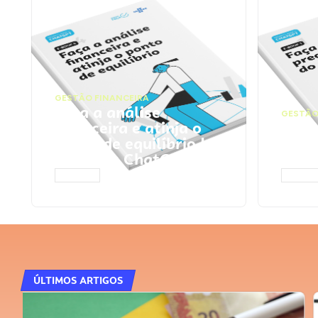
GESTÃO FINANCEIRA
Faça a análise
GESTÃO
financeira e atinja o
Faça
ponto de equilíbrio |
seu 
Prompts ChatGPT
Cha
ACESSAR
ACESS
ÚLTIMOS ARTIGOS