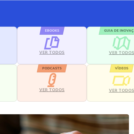
EBOOKS
GUIA DE INOVA
VER TODOS
VER TODO
PODCASTS
VÍDEOS
VER TODOS
VER TODO