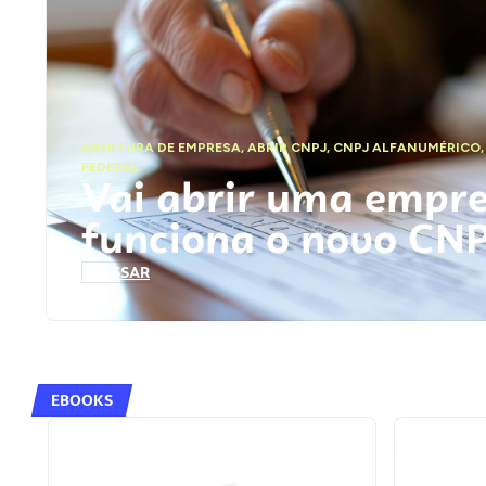
ABERTURA DE EMPRESA
,
ABRIR CNPJ
,
CNPJ ALFANUMÉRICO
FEDERAL
Vai abrir uma empr
funciona o novo CN
ACESSAR
EBOOKS