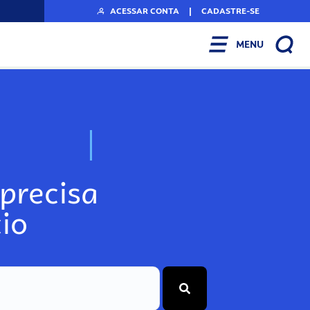
ACESSAR CONTA
|
CADASTRE-SE
MENU
N
o
s
s
o
s
A
r
precisa
io