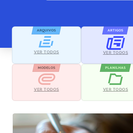
ARQUIVOS
ARTIGOS
VER TODOS
VER TODOS
MODELOS
PLANILHAS
VER TODOS
VER TODOS