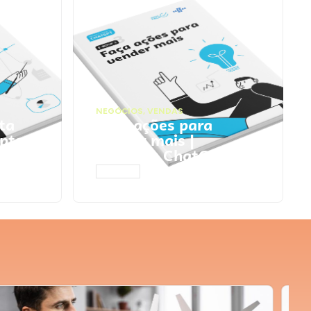
NEGÓCIOS
,
VENDAS
ta
Faça ações para
pts
vender mais |
Prompts ChatGPT
ACESSAR