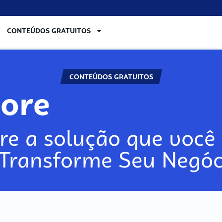
CONTEÚDOS GRATUITOS
CONTEÚDOS GRATUITOS
lore
re a solução que você 
 Transforme Seu Negóc