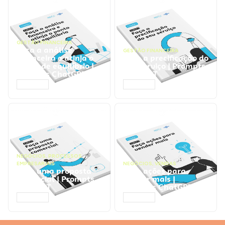
GESTÃO FINANCEIRA
Faça a análise
GESTÃO FINANCEIRA
financeira e atinja o
Faça a precificação do
ponto de equilíbrio |
seu serviço | Prompts
Prompts ChatGPT
ChatGPT
ACESSAR
ACESSAR
NEGÓCIOS
,
PROCESSOS
EMPRESARIAIS
NEGÓCIOS
,
VENDAS
Faça uma proposta
Faça ações para
comercial | Prompts
vender mais |
ChatGPT
Prompts ChatGPT
ACESSAR
ACESSAR