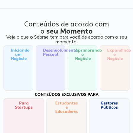
Conteúdos de acordo com
o
seu Momento
Veja o que o Sebrae tem para você de acordo com o seu
momento:
Iniciando
Desenvolvimento
Aprimorando
Expandindo
um
Pessoal
o
o
Negócio
Negócio
Negócio
CONTEÚDOS EXCLUSIVOS PARA
Para
Estudantes
Gestores
Startups
e
Públicos
Educadores