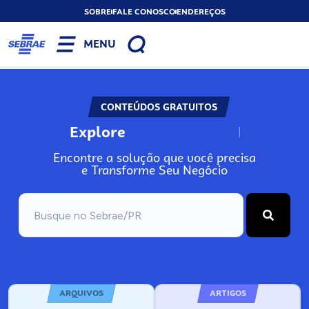
SOBRE
FALE CONOSCO
ENDEREÇOS
MENU
CONTEÚDOS GRATUITOS
Explore
N
o
s
s
o
s
A
Encontre a solução que você precisa
e Transforme Seu Negócio
ARQUIVOS
ARTIGOS