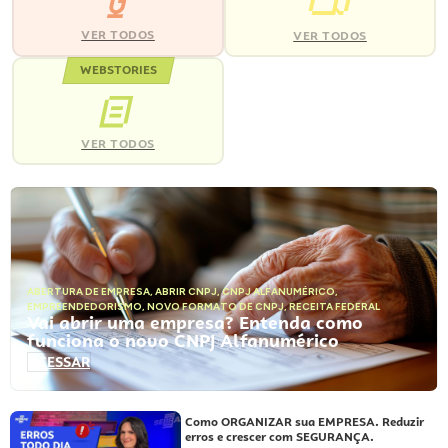
VER TODOS
VER TODOS
WEBSTORIES
VER TODOS
ABERTURA DE EMPRESA
,
ABRIR CNPJ
,
CNPJ ALFANUMÉRICO
,
EMPREENDEDORISMO
,
NOVO FORMATO DE CNPJ
,
RECEITA FEDERAL
Vai abrir uma empresa? Entenda como
funciona o novo CNPJ Alfanumérico
ACESSAR
Como ORGANIZAR sua EMPRESA. Reduzir
erros e crescer com SEGURANÇA.