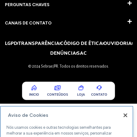
PERGUNTAS CHAVES​
CANAIS DE CONTATO
LGPD
TRANSPARÊNCIA
CÓDIGO DE ÉTICA
OUVIDORIA
DENÚNCIA
SAC
© 2024 Sebrae/PR. Todos os direitos reservados.
INICIO
CONTEÚDOS
LOJA
CONTATO
Aviso de Cookies
Nós usamos cookies e outras tecnologias semelhantes para
melhorar a sua experiência em nossos serviços, personalizar