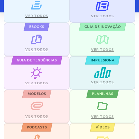
VER TODOS
VER TODOS
EBOOKS
GUIA DE INOVAÇÃO
VER TODOS
VER TODOS
GUIA DE TENDÊNCIAS
IMPULSIONA
VER TODOS
VER TODOS
MODELOS
PLANILHAS
VER TODOS
VER TODOS
PODCASTS
VÍDEOS