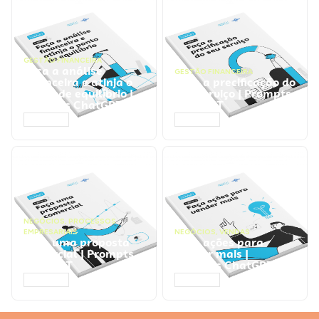
GESTÃO FINANCEIRA
Faça a análise
GESTÃO FINANCEIRA
financeira e atinja o
Faça a precificação do
ponto de equilíbrio |
seu serviço | Prompts
Prompts ChatGPT
ChatGPT
ACESSAR
ACESSAR
NEGÓCIOS
,
PROCESSOS
EMPRESARIAIS
NEGÓCIOS
,
VENDAS
Faça uma proposta
Faça ações para
comercial | Prompts
vender mais |
ChatGPT
Prompts ChatGPT
ACESSAR
ACESSAR