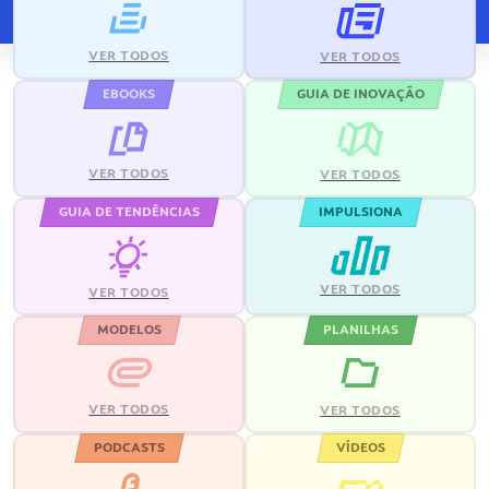
VER TODOS
VER TODOS
EBOOKS
GUIA DE INOVAÇÃO
VER TODOS
VER TODOS
GUIA DE TENDÊNCIAS
IMPULSIONA
VER TODOS
VER TODOS
MODELOS
PLANILHAS
VER TODOS
VER TODOS
PODCASTS
VÍDEOS