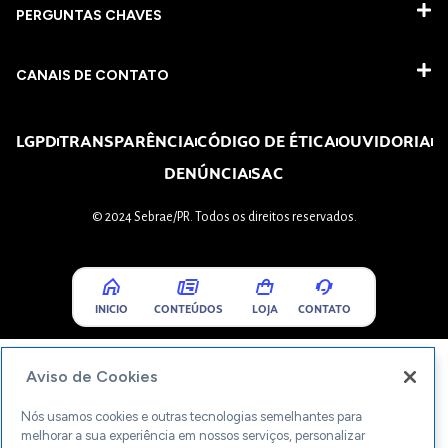
PERGUNTAS CHAVES​
CANAIS DE CONTATO
LGPD
TRANSPARÊNCIA
CÓDIGO DE ÉTICA
OUVIDORIA
DENÚNCIA
SAC
© 2024 Sebrae/PR. Todos os direitos reservados.
INICIO
CONTEÚDOS
LOJA
CONTATO
Aviso de Cookies
Nós usamos cookies e outras tecnologias semelhantes para
melhorar a sua experiência em nossos serviços, personalizar