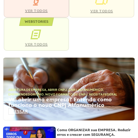
VER TODOS
VER TODOS
WEBSTORIES
VER TODOS
ABERTURA DE EMPRESA
,
ABRIR CNPJ
,
CNPJ ALFANUMÉRICO
,
EMPREENDEDORISMO
,
NOVO FORMATO DE CNPJ
,
RECEITA FEDERAL
Vai abrir uma empresa? Entenda como
funciona o novo CNPJ Alfanumérico
ACESSAR
Como ORGANIZAR sua EMPRESA. Reduzir
erros e crescer com SEGURANÇA.