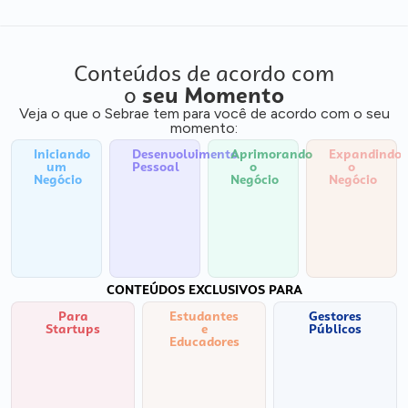
Conteúdos de acordo com
o
seu Momento
Veja o que o Sebrae tem para você de acordo com o seu
momento:
Iniciando
Desenvolvimento
Aprimorando
Expandindo
um
Pessoal
o
o
Negócio
Negócio
Negócio
CONTEÚDOS EXCLUSIVOS PARA
Para
Estudantes
Gestores
Startups
e
Públicos
Educadores