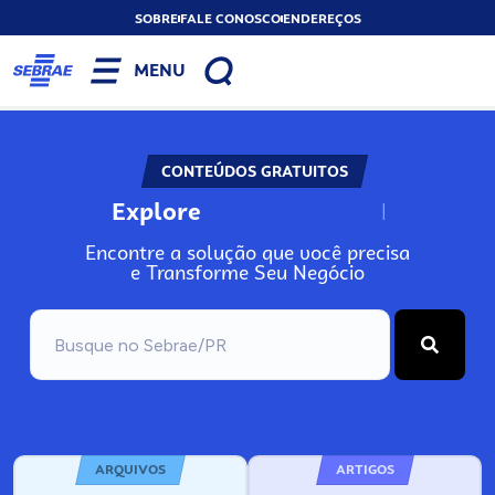
SOBRE
FALE CONOSCO
ENDEREÇOS
MENU
CONTEÚDOS GRATUITOS
Explore
N
o
s
s
o
s
A
r
Encontre a solução que você precisa
e Transforme Seu Negócio
ARQUIVOS
ARTIGOS