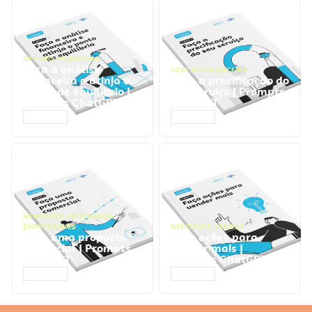
GESTÃO FINANCEIRA
Faça a análise
GESTÃO FINANCEIRA
financeira e atinja o
Faça a precificação do
ponto de equilíbrio |
seu serviço | Prompts
Prompts ChatGPT
ChatGPT
ACESSAR
ACESSAR
NEGÓCIOS
,
PROCESSOS
EMPRESARIAIS
NEGÓCIOS
,
VENDAS
Faça uma proposta
Faça ações para
comercial | Prompts
vender mais |
ChatGPT
Prompts ChatGPT
ACESSAR
ACESSAR