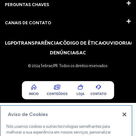
PERGUNTAS CHAVES​
CANAIS DE CONTATO
LGPD
TRANSPARÊNCIA
CÓDIGO DE ÉTICA
OUVIDORIA
DENÚNCIA
SAC
© 2024 Sebrae/PR. Todos os direitos reservados.
INICIO
CONTEÚDOS
LOJA
CONTATO
Aviso de Cookies
Nós usamos cookies e outras tecnologias semelhantes para
melhorar a sua experiência em nossos serviços, personalizar