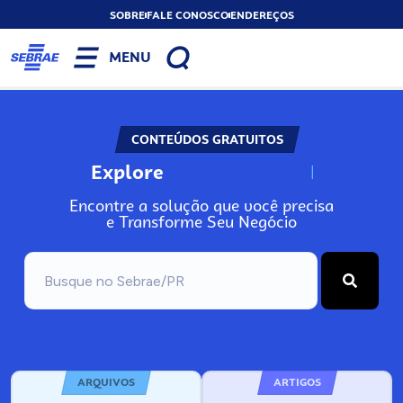
SOBRE
FALE CONOSCO
ENDEREÇOS
MENU
CONTEÚDOS GRATUITOS
Explore
N
o
s
s
o
s
A
Encontre a solução que você precisa
e Transforme Seu Negócio
ARQUIVOS
ARTIGOS