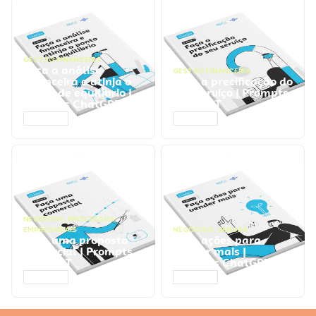
GESTÃO FINANCEIRA
Faça a análise
GESTÃO FINANCEIRA
financeira e atinja o
Faça a precificação do
ponto de equilíbrio |
seu serviço | Prompts
Prompts ChatGPT
ChatGPT
ACESSAR
ACESSAR
NEGÓCIOS
,
PROCESSOS
EMPRESARIAIS
NEGÓCIOS
,
VENDAS
Faça uma proposta
Faça ações para
comercial | Prompts
vender mais |
ChatGPT
Prompts ChatGPT
ACESSAR
ACESSAR