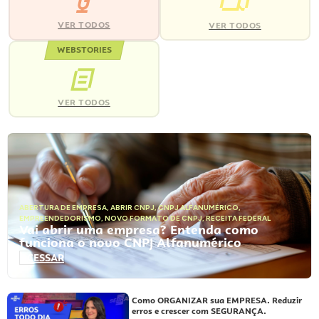
VER TODOS
VER TODOS
WEBSTORIES
VER TODOS
ABERTURA DE EMPRESA
,
ABRIR CNPJ
,
CNPJ ALFANUMÉRICO
,
EMPREENDEDORISMO
,
NOVO FORMATO DE CNPJ
,
RECEITA FEDERAL
Vai abrir uma empresa? Entenda como
funciona o novo CNPJ Alfanumérico
ACESSAR
Como ORGANIZAR sua EMPRESA. Reduzir
erros e crescer com SEGURANÇA.