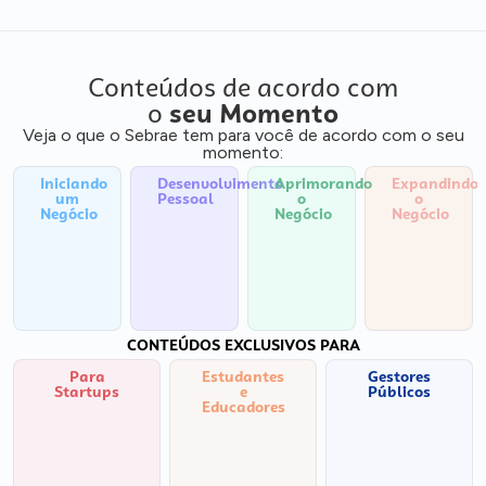
Conteúdos de acordo com
o
seu Momento
Veja o que o Sebrae tem para você de acordo com o seu
momento:
Iniciando
Desenvolvimento
Aprimorando
Expandindo
um
Pessoal
o
o
Negócio
Negócio
Negócio
CONTEÚDOS EXCLUSIVOS PARA
Para
Estudantes
Gestores
Startups
e
Públicos
Educadores