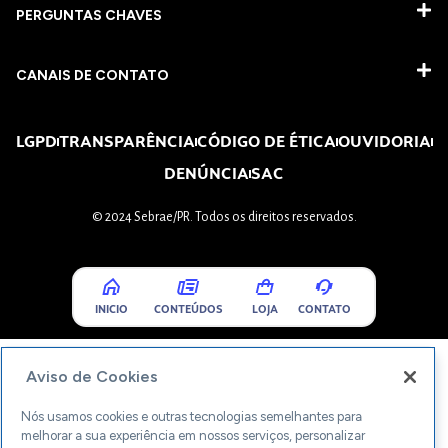
PERGUNTAS CHAVES​
CANAIS DE CONTATO
LGPD
TRANSPARÊNCIA
CÓDIGO DE ÉTICA
OUVIDORIA
DENÚNCIA
SAC
© 2024 Sebrae/PR. Todos os direitos reservados.
INICIO
CONTEÚDOS
LOJA
CONTATO
Aviso de Cookies
Nós usamos cookies e outras tecnologias semelhantes para
melhorar a sua experiência em nossos serviços, personalizar