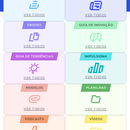
VER TODOS
VER TODOS
EBOOKS
GUIA DE INOVAÇÃO
VER TODOS
VER TODOS
GUIA DE TENDÊNCIAS
IMPULSIONA
VER TODOS
VER TODOS
MODELOS
PLANILHAS
VER TODOS
VER TODOS
PODCASTS
VÍDEOS