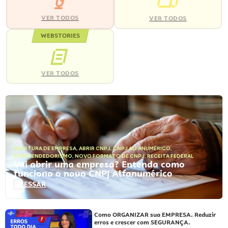
VER TODOS
VER TODOS
WEBSTORIES
VER TODOS
ABERTURA DE EMPRESA
,
ABRIR CNPJ
,
CNPJ ALFANUMÉRICO
,
EMPREENDEDORISMO
,
NOVO FORMATO DE CNPJ
,
RECEITA FEDERAL
Vai abrir uma empresa? Entenda como
funciona o novo CNPJ Alfanumérico
ACESSAR
Como ORGANIZAR sua EMPRESA. Reduzir
erros e crescer com SEGURANÇA.