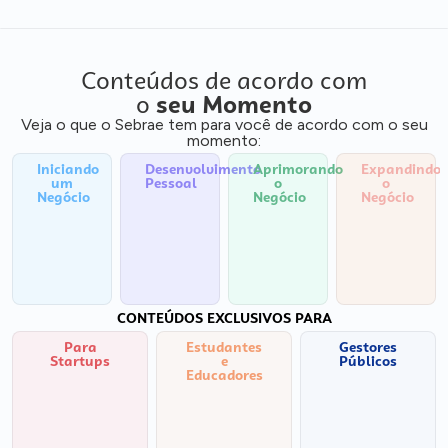
Conteúdos de acordo com
o
seu Momento
Veja o que o Sebrae tem para você de acordo com o seu
momento:
Iniciando
Desenvolvimento
Aprimorando
Expandindo
um
Pessoal
o
o
Negócio
Negócio
Negócio
CONTEÚDOS EXCLUSIVOS PARA
Para
Estudantes
Gestores
Startups
e
Públicos
Educadores