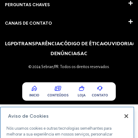
PERGUNTAS CHAVES​
CANAIS DE CONTATO
LGPD
TRANSPARÊNCIA
CÓDIGO DE ÉTICA
OUVIDORIA
DENÚNCIA
SAC
© 2024 Sebrae/PR. Todos os direitos reservados.
INICIO
CONTEÚDOS
LOJA
CONTATO
Aviso de Cookies
Nós usamos cookies e outras tecnologias semelhantes para
melhorar a sua experiência em nossos serviços, personalizar