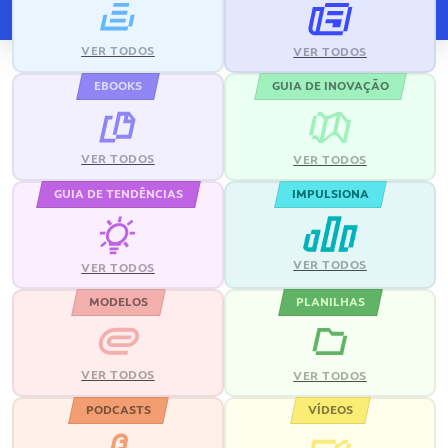
VER TODOS
VER TODOS
EBOOKS
GUIA DE INOVAÇÃO
VER TODOS
VER TODOS
GUIA DE TENDÊNCIAS
IMPULSIONA
VER TODOS
VER TODOS
MODELOS
PLANILHAS
VER TODOS
VER TODOS
PODCASTS
VÍDEOS