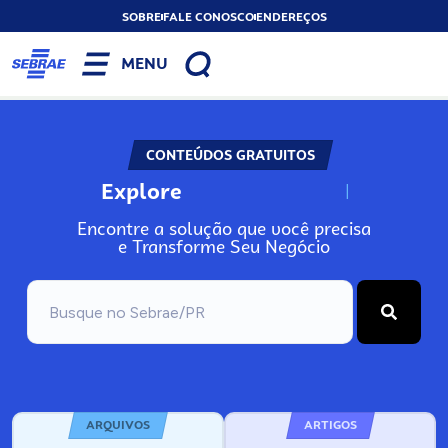
SOBRE
FALE CONOSCO
ENDEREÇOS
MENU
CONTEÚDOS GRATUITOS
Explore
N
o
s
s
o
s
A
Encontre a solução que você precisa
e Transforme Seu Negócio
ARQUIVOS
ARTIGOS