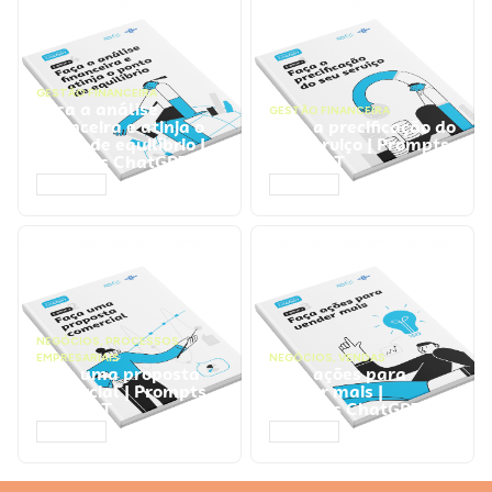
GESTÃO FINANCEIRA
Faça a análise
GESTÃO FINANCEIRA
financeira e atinja o
Faça a precificação do
ponto de equilíbrio |
seu serviço | Prompts
Prompts ChatGPT
ChatGPT
ACESSAR
ACESSAR
NEGÓCIOS
,
PROCESSOS
EMPRESARIAIS
NEGÓCIOS
,
VENDAS
Faça uma proposta
Faça ações para
comercial | Prompts
vender mais |
ChatGPT
Prompts ChatGPT
ACESSAR
ACESSAR