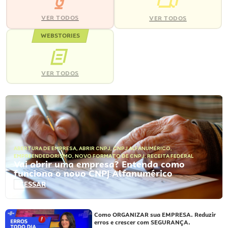
VER TODOS
VER TODOS
WEBSTORIES
VER TODOS
ABERTURA DE EMPRESA
,
ABRIR CNPJ
,
CNPJ ALFANUMÉRICO
,
EMPREENDEDORISMO
,
NOVO FORMATO DE CNPJ
,
RECEITA FEDERAL
Vai abrir uma empresa? Entenda como
funciona o novo CNPJ Alfanumérico
ACESSAR
Como ORGANIZAR sua EMPRESA. Reduzir
erros e crescer com SEGURANÇA.