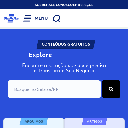
SOBRE
FALE CONOSCO
ENDEREÇOS
MENU
CONTEÚDOS GRATUITOS
Explore
N
o
s
s
o
s
A
Encontre a solução que você precisa
e Transforme Seu Negócio
ARQUIVOS
ARTIGOS