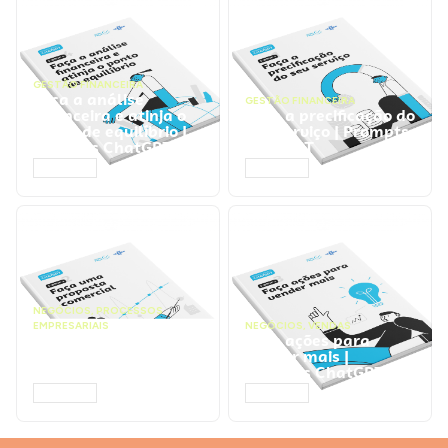
GESTÃO FINANCEIRA
Faça a análise
GESTÃO FINANCEIRA
financeira e atinja o
Faça a precificação do
ponto de equilíbrio |
seu serviço | Prompts
Prompts ChatGPT
ChatGPT
ACESSAR
ACESSAR
NEGÓCIOS
,
PROCESSOS
EMPRESARIAIS
NEGÓCIOS
,
VENDAS
Faça uma proposta
Faça ações para
comercial | Prompts
vender mais |
ChatGPT
Prompts ChatGPT
ACESSAR
ACESSAR