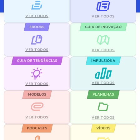
VER TODOS
VER TODOS
EBOOKS
GUIA DE INOVAÇÃO
VER TODOS
VER TODOS
GUIA DE TENDÊNCIAS
IMPULSIONA
VER TODOS
VER TODOS
MODELOS
PLANILHAS
VER TODOS
VER TODOS
PODCASTS
VÍDEOS