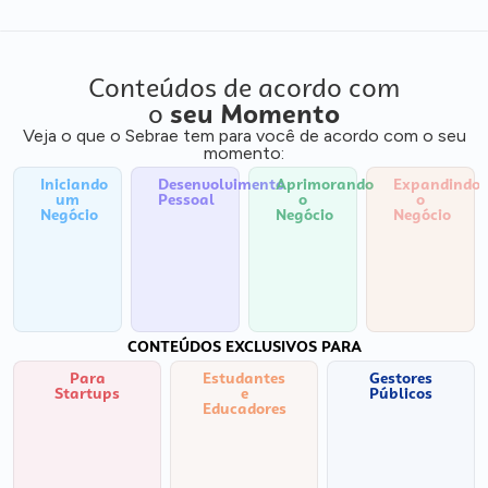
Conteúdos de acordo com
o
seu Momento
Veja o que o Sebrae tem para você de acordo com o seu
momento:
Iniciando
Desenvolvimento
Aprimorando
Expandindo
um
Pessoal
o
o
Negócio
Negócio
Negócio
CONTEÚDOS EXCLUSIVOS PARA
Para
Estudantes
Gestores
Startups
e
Públicos
Educadores