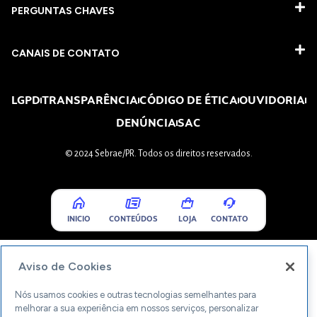
PERGUNTAS CHAVES​
CANAIS DE CONTATO
LGPD
TRANSPARÊNCIA
CÓDIGO DE ÉTICA
OUVIDORIA
DENÚNCIA
SAC
© 2024 Sebrae/PR. Todos os direitos reservados.
INICIO
CONTEÚDOS
LOJA
CONTATO
Aviso de Cookies
Nós usamos cookies e outras tecnologias semelhantes para
melhorar a sua experiência em nossos serviços, personalizar