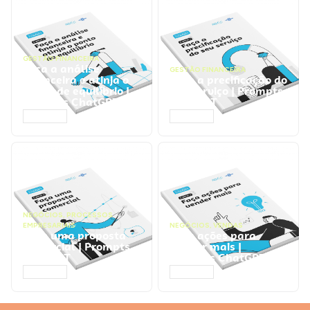
GESTÃO FINANCEIRA
Faça a análise
GESTÃO FINANCEIRA
financeira e atinja o
Faça a precificação do
ponto de equilíbrio |
seu serviço | Prompts
Prompts ChatGPT
ChatGPT
ACESSAR
ACESSAR
NEGÓCIOS
,
PROCESSOS
EMPRESARIAIS
NEGÓCIOS
,
VENDAS
Faça uma proposta
Faça ações para
comercial | Prompts
vender mais |
ChatGPT
Prompts ChatGPT
ACESSAR
ACESSAR