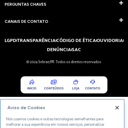
PERGUNTAS CHAVES​
CANAIS DE CONTATO
LGPD
TRANSPARÊNCIA
CÓDIGO DE ÉTICA
OUVIDORIA
DENÚNCIA
SAC
© 2024 Sebrae/PR. Todos os direitos reservados.
INICIO
CONTEÚDOS
LOJA
CONTATO
Aviso de Cookies
Nós usamos cookies e outras tecnologias semelhantes para
melhorar a sua experiência em nossos serviços, personalizar