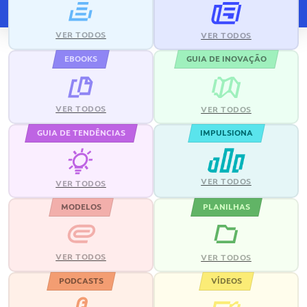
VER TODOS
VER TODOS
EBOOKS
GUIA DE INOVAÇÃO
VER TODOS
VER TODOS
GUIA DE TENDÊNCIAS
IMPULSIONA
VER TODOS
VER TODOS
MODELOS
PLANILHAS
VER TODOS
VER TODOS
PODCASTS
VÍDEOS