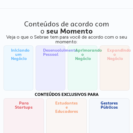
Conteúdos de acordo com
o
seu Momento
Veja o que o Sebrae tem para você de acordo com o seu
momento:
Iniciando
Desenvolvimento
Aprimorando
Expandindo
um
Pessoal
o
o
Negócio
Negócio
Negócio
CONTEÚDOS EXCLUSIVOS PARA
Para
Estudantes
Gestores
Startups
e
Públicos
Educadores