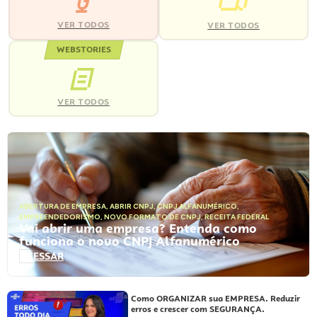
VER TODOS
VER TODOS
WEBSTORIES
VER TODOS
ABERTURA DE EMPRESA
,
ABRIR CNPJ
,
CNPJ ALFANUMÉRICO
,
EMPREENDEDORISMO
,
NOVO FORMATO DE CNPJ
,
RECEITA FEDERAL
Vai abrir uma empresa? Entenda como
funciona o novo CNPJ Alfanumérico
ACESSAR
Como ORGANIZAR sua EMPRESA. Reduzir
erros e crescer com SEGURANÇA.