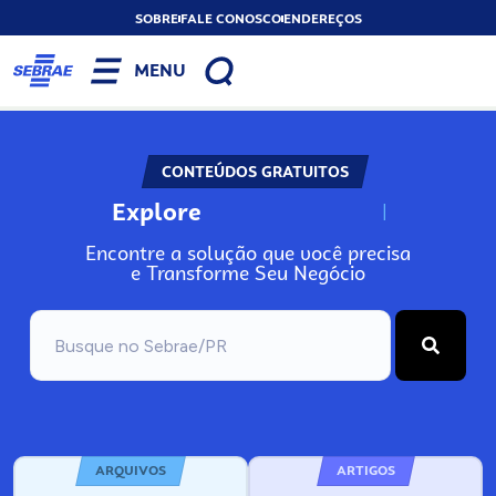
SOBRE
FALE CONOSCO
ENDEREÇOS
MENU
CONTEÚDOS GRATUITOS
Explore
N
o
s
s
o
s
A
Encontre a solução que você precisa
e Transforme Seu Negócio
ARQUIVOS
ARTIGOS