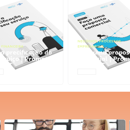
NEGÓCIOS
,
PROCESSOS
 FINANCEIRA
EMPRESARIAIS
 a precificação do
Faça uma propos
serviço | Prompts
comercial | Prom
tGPT
ChatGPT
AR
ACESSAR