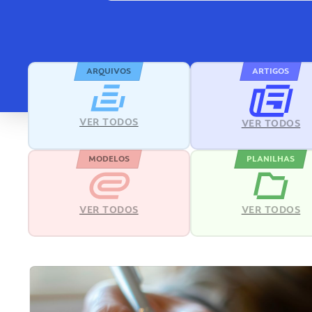
ARQUIVOS
ARTIGOS
VER TODOS
VER TODOS
MODELOS
PLANILHAS
VER TODOS
VER TODOS