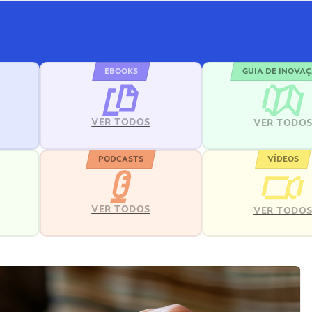
EBOOKS
GUIA DE INOVA
VER TODOS
VER TODO
PODCASTS
VÍDEOS
VER TODOS
VER TODO