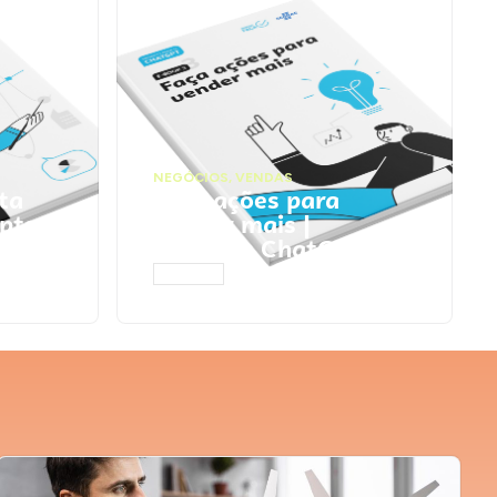
NEGÓCIOS
,
VENDAS
ta
Faça ações para
pts
vender mais |
Prompts ChatGPT
ACESSAR