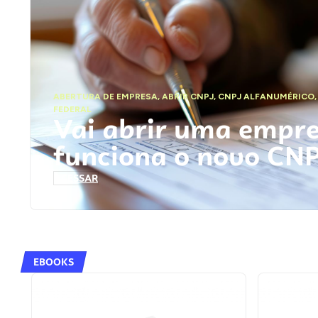
ABERTURA DE EMPRESA
,
ABRIR CNPJ
,
CNPJ ALFANUMÉRICO
FEDERAL
Vai abrir uma empr
funciona o novo CN
ACESSAR
EBOOKS