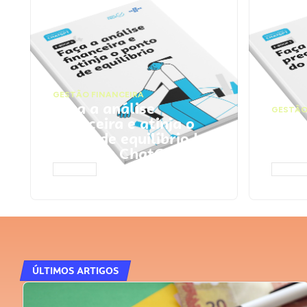
GESTÃO FINANCEIRA
Faça a análise
GESTÃO
financeira e atinja o
Faça
ponto de equilíbrio |
seu 
Prompts ChatGPT
Cha
ACESSAR
ACESS
ÚLTIMOS ARTIGOS