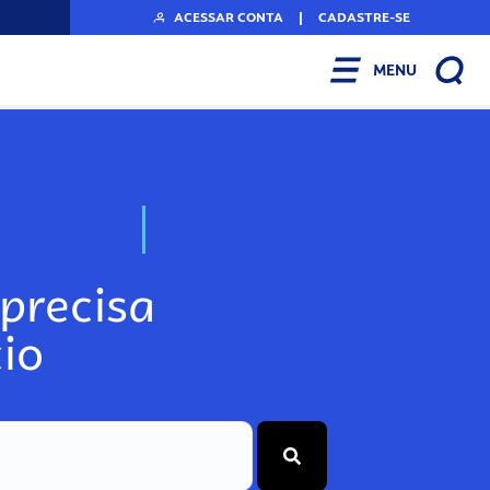
ACESSAR CONTA
|
CADASTRE-SE
MENU
N
o
s
s
o
s
A
r
precisa
io