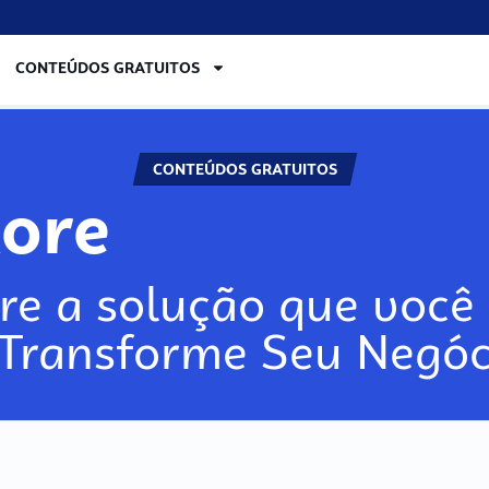
CONTEÚDOS GRATUITOS
CONTEÚDOS GRATUITOS
lore
re a solução que você 
 Transforme Seu Negóc