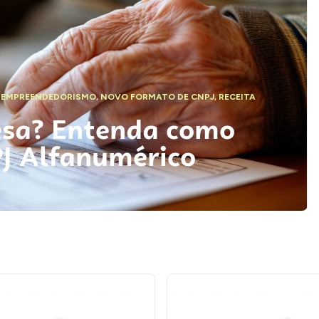
,
EMPREENDEDORISMO
,
NOVO FORMATO DE CNPJ
,
RECEITA
esa? Entenda como
PJ Alfanumérico