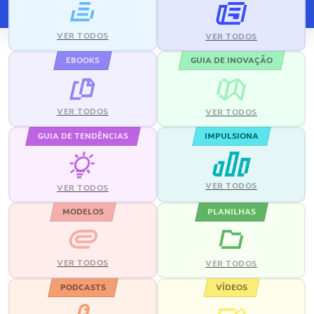
VER TODOS
VER TODOS
EBOOKS
GUIA DE INOVAÇÃO
VER TODOS
VER TODOS
GUIA DE TENDÊNCIAS
IMPULSIONA
VER TODOS
VER TODOS
MODELOS
PLANILHAS
VER TODOS
VER TODOS
PODCASTS
VÍDEOS