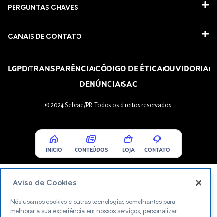
PERGUNTAS CHAVES​
CANAIS DE CONTATO
LGPD
TRANSPARÊNCIA
CÓDIGO DE ÉTICA
OUVIDORIA
DENÚNCIA
SAC
© 2024 Sebrae/PR. Todos os direitos reservados.
INICIO
CONTEÚDOS
LOJA
CONTATO
Aviso de Cookies
Nós usamos cookies e outras tecnologias semelhantes para
melhorar a sua experiência em nossos serviços, personalizar