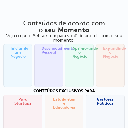
Conteúdos de acordo com
o
seu Momento
Veja o que o Sebrae tem para você de acordo com o seu
momento:
Iniciando
Desenvolvimento
Aprimorando
Expandindo
um
Pessoal
o
o
Negócio
Negócio
Negócio
CONTEÚDOS EXCLUSIVOS PARA
Para
Estudantes
Gestores
Startups
e
Públicos
Educadores