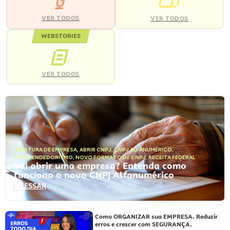
VER TODOS
VER TODOS
WEBSTORIES
VER TODOS
ABERTURA DE EMPRESA
,
ABRIR CNPJ
,
CNPJ ALFANUMÉRICO
,
EMPREENDEDORISMO
,
NOVO FORMATO DE CNPJ
,
RECEITA FEDERAL
Vai abrir uma empresa? Entenda como
funciona o novo CNPJ Alfanumérico
ACESSAR
Como ORGANIZAR sua EMPRESA. Reduzir
erros e crescer com SEGURANÇA.