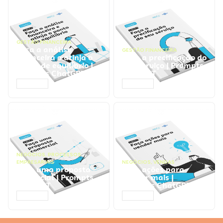
GESTÃO FINANCEIRA
Faça a análise
GESTÃO FINANCEIRA
financeira e atinja o
Faça a precificação do
ponto de equilíbrio |
seu serviço | Prompts
Prompts ChatGPT
ChatGPT
ACESSAR
ACESSAR
NEGÓCIOS
,
PROCESSOS
EMPRESARIAIS
NEGÓCIOS
,
VENDAS
Faça uma proposta
Faça ações para
comercial | Prompts
vender mais |
ChatGPT
Prompts ChatGPT
ACESSAR
ACESSAR