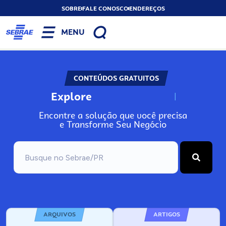
SOBRE
FALE CONOSCO
ENDEREÇOS
MENU
CONTEÚDOS GRATUITOS
Explore
N
o
s
s
o
s
A
Encontre a solução que você precisa
e Transforme Seu Negócio
ARQUIVOS
ARTIGOS