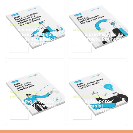
GESTÃO FINANCEIRA
Faça a análise
GESTÃO FINANCEIRA
financeira e atinja o
Faça a precificação do
ponto de equilíbrio |
seu serviço | Prompts
Prompts ChatGPT
ChatGPT
ACESSAR
ACESSAR
NEGÓCIOS
,
PROCESSOS
EMPRESARIAIS
NEGÓCIOS
,
VENDAS
Faça uma proposta
Faça ações para
comercial | Prompts
vender mais |
ChatGPT
Prompts ChatGPT
ACESSAR
ACESSAR