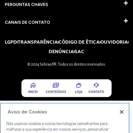
PERGUNTAS CHAVES​
CANAIS DE CONTATO
LGPD
TRANSPARÊNCIA
CÓDIGO DE ÉTICA
OUVIDORIA
DENÚNCIA
SAC
© 2024 Sebrae/PR. Todos os direitos reservados.
INICIO
CONTEÚDOS
LOJA
CONTATO
Aviso de Cookies
Nós usamos cookies e outras tecnologias semelhantes para
melhorar a sua experiência em nossos serviços, personalizar