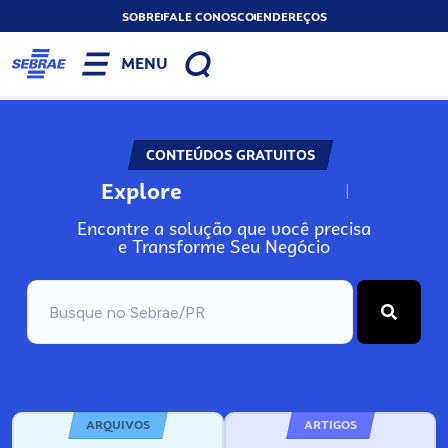
SOBRE
FALE CONOSCO
ENDEREÇOS
MENU
CONTEÚDOS GRATUITOS
Explore
N
o
s
s
o
s
A
Encontre a solução que você precisa
e Transforme Seu Negócio
ARQUIVOS
ARTIGOS