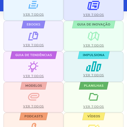
VER TODOS
VER TODOS
EBOOKS
GUIA DE INOVAÇÃO
VER TODOS
VER TODOS
GUIA DE TENDÊNCIAS
IMPULSIONA
VER TODOS
VER TODOS
MODELOS
PLANILHAS
VER TODOS
VER TODOS
PODCASTS
VÍDEOS