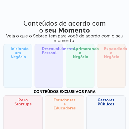
Conteúdos de acordo com
o
seu Momento
Veja o que o Sebrae tem para você de acordo com o seu
momento:
Iniciando
Desenvolvimento
Aprimorando
Expandindo
um
Pessoal
o
o
Negócio
Negócio
Negócio
CONTEÚDOS EXCLUSIVOS PARA
Para
Estudantes
Gestores
Startups
e
Públicos
Educadores