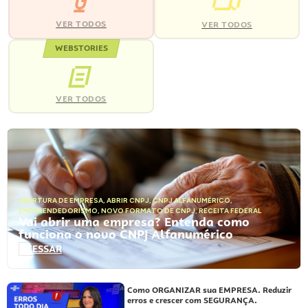
VER TODOS
VER TODOS
WEBSTORIES
VER TODOS
ABERTURA DE EMPRESA
,
ABRIR CNPJ
,
CNPJ ALFANUMÉRICO
,
EMPREENDEDORISMO
,
NOVO FORMATO DE CNPJ
,
RECEITA FEDERAL
Vai abrir uma empresa? Entenda como
funciona o novo CNPJ Alfanumérico
ACESSAR
Como ORGANIZAR sua EMPRESA. Reduzir
erros e crescer com SEGURANÇA.