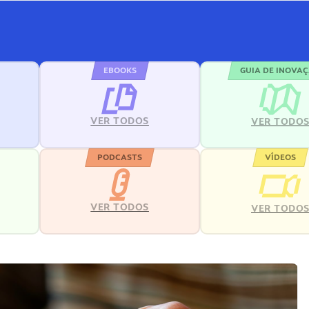
EBOOKS
GUIA DE INOVA
VER TODOS
VER TODO
PODCASTS
VÍDEOS
VER TODOS
VER TODO