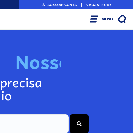
ACESSAR CONTA
|
CADASTRE-SE
MENU
N
o
s
s
o
s
A
r
precisa
io