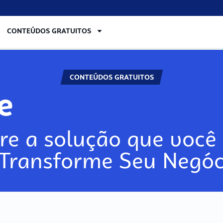
CONTEÚDOS GRATUITOS
CONTEÚDOS GRATUITOS
lore
re a solução que você 
 Transforme Seu Negóc