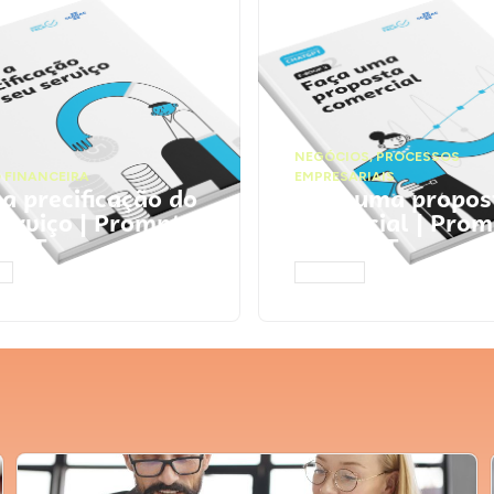
NEGÓCIOS
,
PROCESSOS
 FINANCEIRA
EMPRESARIAIS
 a precificação do
Faça uma propos
serviço | Prompts
comercial | Prom
tGPT
ChatGPT
AR
ACESSAR