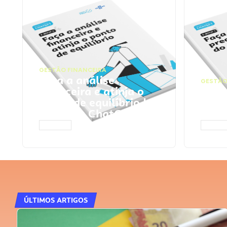
GESTÃO FINANCEIRA
Faça a análise
GESTÃO
financeira e atinja o
Faça
ponto de equilíbrio |
seu 
Prompts ChatGPT
Cha
ACESSAR
ACESS
ÚLTIMOS ARTIGOS