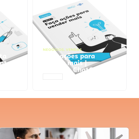
NEGÓCIOS
,
VENDAS
ta
Faça ações para
pts
vender mais |
Prompts ChatGPT
ACESSAR