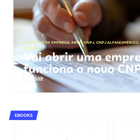
ABERTURA DE EMPRESA
,
ABRIR CNPJ
,
CNPJ ALFANUMÉRICO
FEDERAL
Vai abrir uma empr
funciona o novo CN
ACESSAR
EBOOKS