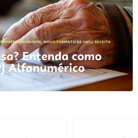
,
EMPREENDEDORISMO
,
NOVO FORMATO DE CNPJ
,
RECEITA
esa? Entenda como
PJ Alfanumérico