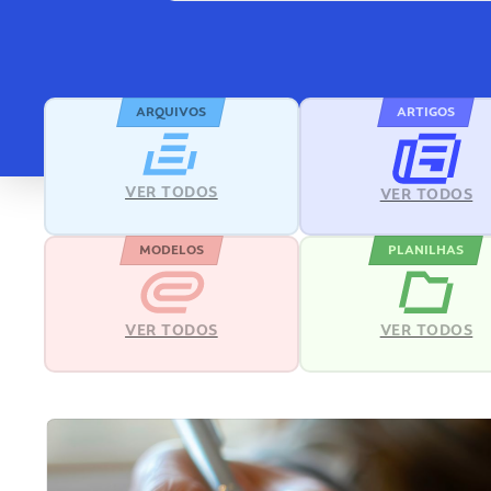
ARQUIVOS
ARTIGOS
VER TODOS
VER TODOS
MODELOS
PLANILHAS
VER TODOS
VER TODOS