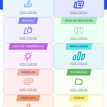
VER TODOS
VER TODOS
EBOOKS
GUIA DE INOVAÇÃO
VER TODOS
VER TODOS
GUIA DE TENDÊNCIAS
IMPULSIONA
VER TODOS
VER TODOS
MODELOS
PLANILHAS
VER TODOS
VER TODOS
PODCASTS
VÍDEOS