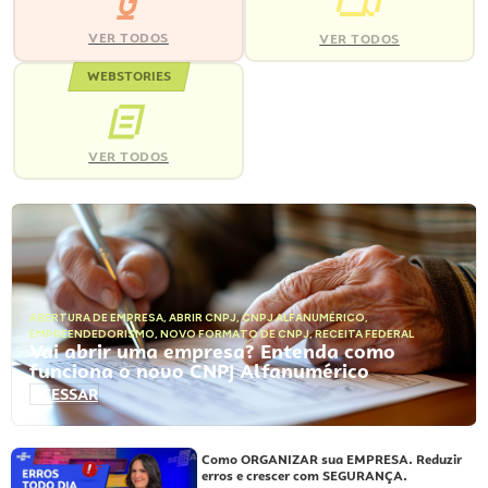
VER TODOS
VER TODOS
WEBSTORIES
VER TODOS
ABERTURA DE EMPRESA
,
ABRIR CNPJ
,
CNPJ ALFANUMÉRICO
,
EMPREENDEDORISMO
,
NOVO FORMATO DE CNPJ
,
RECEITA FEDERAL
Vai abrir uma empresa? Entenda como
funciona o novo CNPJ Alfanumérico
ACESSAR
Como ORGANIZAR sua EMPRESA. Reduzir
erros e crescer com SEGURANÇA.