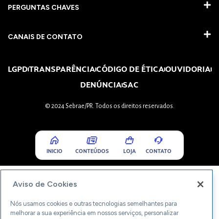
PERGUNTAS CHAVES​
CANAIS DE CONTATO
LGPD
TRANSPARÊNCIA
CÓDIGO DE ÉTICA
OUVIDORIA
DENÚNCIA
SAC
© 2024 Sebrae/PR. Todos os direitos reservados.
INICIO
CONTEÚDOS
LOJA
CONTATO
Aviso de Cookies
Nós usamos cookies e outras tecnologias semelhantes para
melhorar a sua experiência em nossos serviços, personalizar