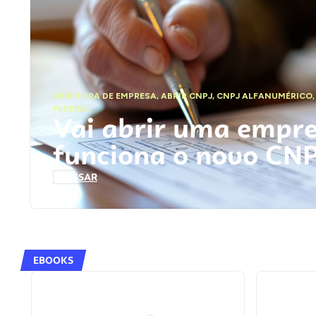
ABERTURA DE EMPRESA
,
ABRIR CNPJ
,
CNPJ ALFANUMÉRICO
FEDERAL
Vai abrir uma empr
funciona o novo CN
ACESSAR
EBOOKS