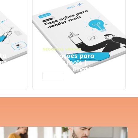
NEGÓCIOS
,
VENDAS
ta
Faça ações para
pts
vender mais |
Prompts ChatGPT
ACESSAR