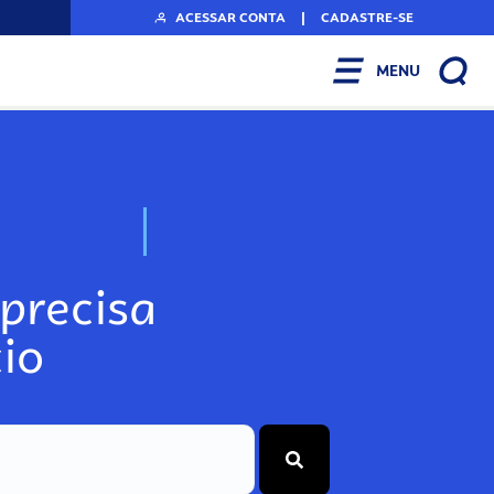
ACESSAR CONTA
|
CADASTRE-SE
MENU
N
o
s
s
o
s
A
r
precisa
io