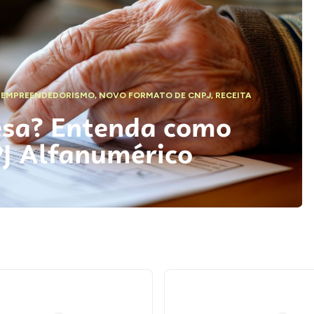
,
EMPREENDEDORISMO
,
NOVO FORMATO DE CNPJ
,
RECEITA
esa? Entenda como
PJ Alfanumérico