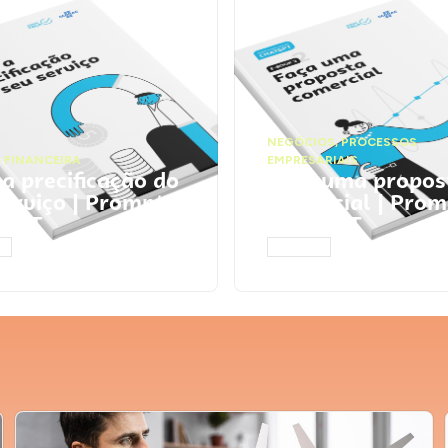
NEGÓCIOS
,
PROCESSOS
 FINANCEIRA
EMPRESARIAIS
 a precificação do
Faça uma propos
serviço | Prompts
comercial | Prom
tGPT
ChatGPT
AR
ACESSAR