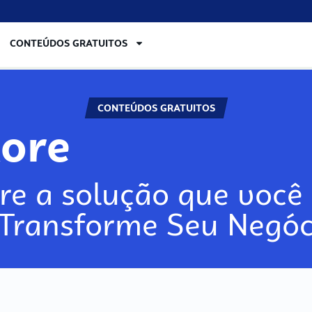
CONTEÚDOS GRATUITOS
CONTEÚDOS GRATUITOS
lore
re a solução que você 
 Transforme Seu Negóc