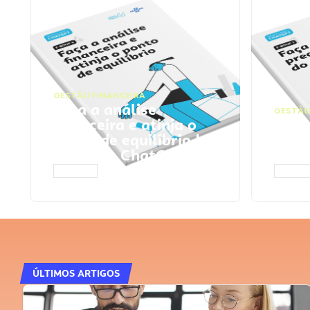
GESTÃO FINANCEIRA
Faça a análise
GESTÃO
financeira e atinja o
Faça
ponto de equilíbrio |
seu 
Prompts ChatGPT
Cha
ACESSAR
ACESS
ÚLTIMOS ARTIGOS