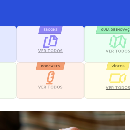
EBOOKS
GUIA DE INOVA
VER TODOS
VER TODO
PODCASTS
VÍDEOS
VER TODOS
VER TODO