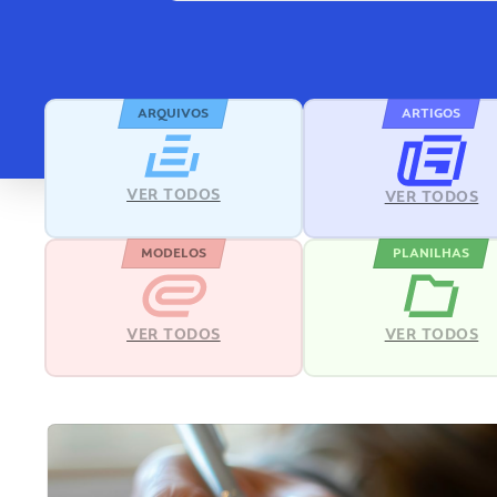
ARQUIVOS
ARTIGOS
VER TODOS
VER TODOS
MODELOS
PLANILHAS
VER TODOS
VER TODOS