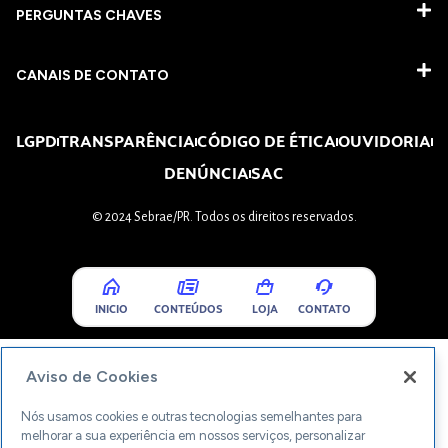
PERGUNTAS CHAVES​
CANAIS DE CONTATO
LGPD
TRANSPARÊNCIA
CÓDIGO DE ÉTICA
OUVIDORIA
DENÚNCIA
SAC
© 2024 Sebrae/PR. Todos os direitos reservados.
INICIO
CONTEÚDOS
LOJA
CONTATO
Aviso de Cookies
Nós usamos cookies e outras tecnologias semelhantes para
melhorar a sua experiência em nossos serviços, personalizar