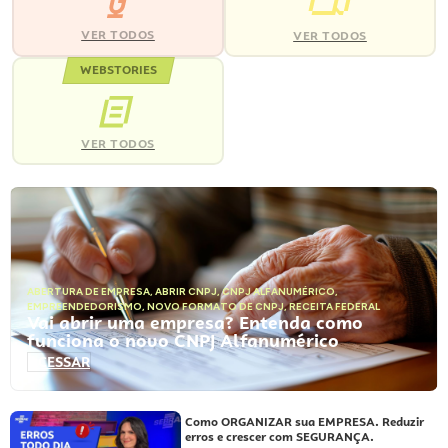
VER TODOS
VER TODOS
WEBSTORIES
VER TODOS
ABERTURA DE EMPRESA
,
ABRIR CNPJ
,
CNPJ ALFANUMÉRICO
,
EMPREENDEDORISMO
,
NOVO FORMATO DE CNPJ
,
RECEITA FEDERAL
Vai abrir uma empresa? Entenda como
funciona o novo CNPJ Alfanumérico
ACESSAR
Como ORGANIZAR sua EMPRESA. Reduzir
erros e crescer com SEGURANÇA.