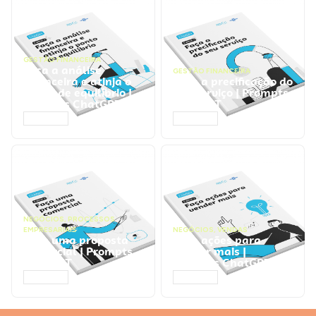
GESTÃO FINANCEIRA
Faça a análise
GESTÃO FINANCEIRA
financeira e atinja o
Faça a precificação do
ponto de equilíbrio |
seu serviço | Prompts
Prompts ChatGPT
ChatGPT
ACESSAR
ACESSAR
NEGÓCIOS
,
PROCESSOS
EMPRESARIAIS
NEGÓCIOS
,
VENDAS
Faça uma proposta
Faça ações para
comercial | Prompts
vender mais |
ChatGPT
Prompts ChatGPT
ACESSAR
ACESSAR