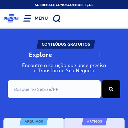
SOBRE
FALE CONOSCO
ENDEREÇOS
MENU
CONTEÚDOS GRATUITOS
Explore
N
o
s
s
o
s
A
Encontre a solução que você precisa
e Transforme Seu Negócio
ARQUIVOS
ARTIGOS