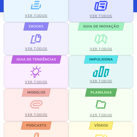
VER TODOS
VER TODOS
EBOOKS
GUIA DE INOVAÇÃO
VER TODOS
VER TODOS
GUIA DE TENDÊNCIAS
IMPULSIONA
VER TODOS
VER TODOS
MODELOS
PLANILHAS
VER TODOS
VER TODOS
PODCASTS
VÍDEOS