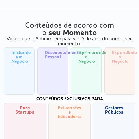
Conteúdos de acordo com
o
seu Momento
Veja o que o Sebrae tem para você de acordo com o seu
momento:
Iniciando
Desenvolvimento
Aprimorando
Expandindo
um
Pessoal
o
o
Negócio
Negócio
Negócio
CONTEÚDOS EXCLUSIVOS PARA
Para
Estudantes
Gestores
Startups
e
Públicos
Educadores