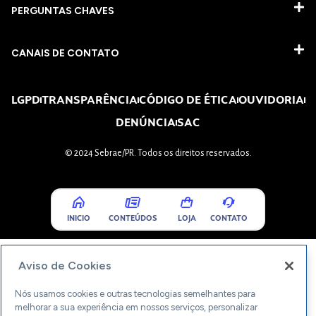
PERGUNTAS CHAVES​
CANAIS DE CONTATO
LGPD
TRANSPARÊNCIA
CÓDIGO DE ÉTICA
OUVIDORIA
DENÚNCIA
SAC
© 2024 Sebrae/PR. Todos os direitos reservados.
INICIO
CONTEÚDOS
LOJA
CONTATO
Aviso de Cookies
Nós usamos cookies e outras tecnologias semelhantes para
melhorar a sua experiência em nossos serviços, personalizar