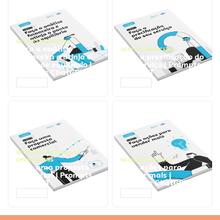
GESTÃO FINANCEIRA
Faça a análise
GESTÃO FINANCEIRA
financeira e atinja o
Faça a precificação do
ponto de equilíbrio |
seu serviço | Prompts
Prompts ChatGPT
ChatGPT
ACESSAR
ACESSAR
NEGÓCIOS
,
PROCESSOS
EMPRESARIAIS
NEGÓCIOS
,
VENDAS
Faça uma proposta
Faça ações para
comercial | Prompts
vender mais |
ChatGPT
Prompts ChatGPT
ACESSAR
ACESSAR