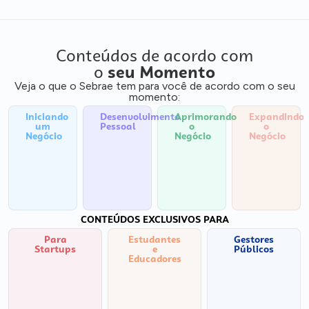
Conteúdos de acordo com
o
seu Momento
Veja o que o Sebrae tem para você de acordo com o seu
momento:
Iniciando
Desenvolvimento
Aprimorando
Expandindo
um
Pessoal
o
o
Negócio
Negócio
Negócio
CONTEÚDOS EXCLUSIVOS PARA
Para
Estudantes
Gestores
Startups
e
Públicos
Educadores