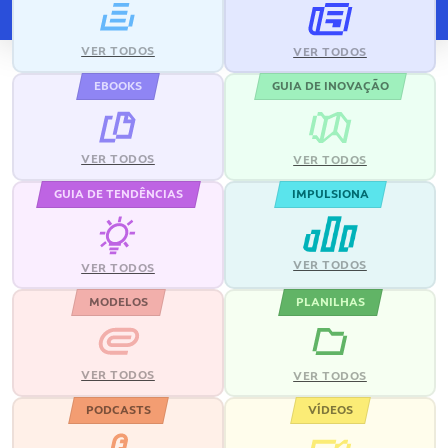
VER TODOS
VER TODOS
EBOOKS
GUIA DE INOVAÇÃO
VER TODOS
VER TODOS
GUIA DE TENDÊNCIAS
IMPULSIONA
VER TODOS
VER TODOS
MODELOS
PLANILHAS
VER TODOS
VER TODOS
PODCASTS
VÍDEOS