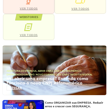
VER TODOS
VER TODOS
WEBSTORIES
VER TODOS
ABERTURA DE EMPRESA
,
ABRIR CNPJ
,
CNPJ ALFANUMÉRICO
,
EMPREENDEDORISMO
,
NOVO FORMATO DE CNPJ
,
RECEITA FEDERAL
Vai abrir uma empresa? Entenda como
funciona o novo CNPJ Alfanumérico
ACESSAR
Como ORGANIZAR sua EMPRESA. Reduzir
erros e crescer com SEGURANÇA.