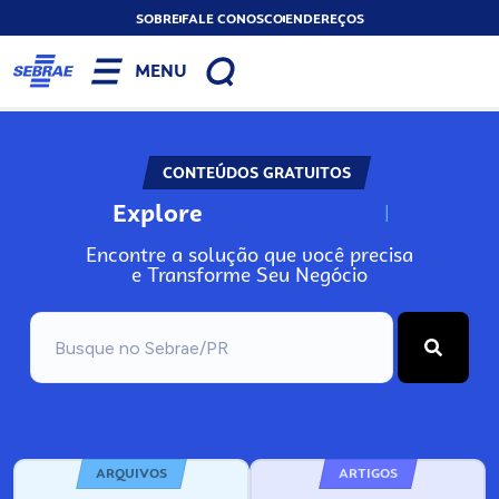
SOBRE
FALE CONOSCO
ENDEREÇOS
MENU
CONTEÚDOS GRATUITOS
Explore
N
o
s
s
o
s
A
Encontre a solução que você precisa
e Transforme Seu Negócio
ARQUIVOS
ARTIGOS