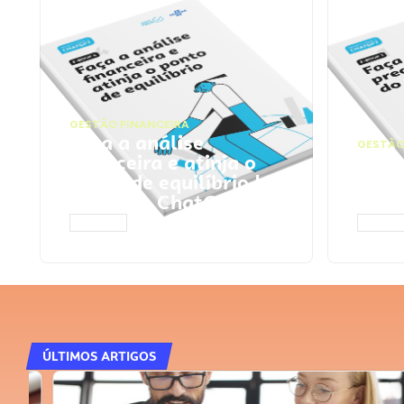
GESTÃO FINANCEIRA
Faça a análise
GESTÃO
financeira e atinja o
Faça
ponto de equilíbrio |
seu 
Prompts ChatGPT
Cha
ACESSAR
ACESS
ÚLTIMOS ARTIGOS