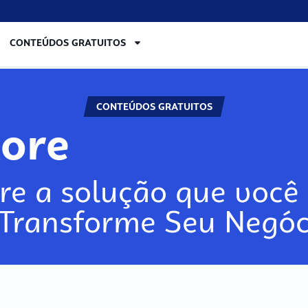
CONTEÚDOS GRATUITOS
CONTEÚDOS GRATUITOS
lore
re a solução que você 
 Transforme Seu Negóc