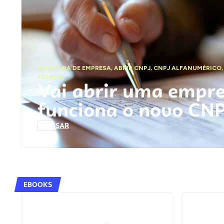
ABERTURA DE EMPRESA
,
ABRIR CNPJ
,
CNPJ ALFANUMÉRICO
FEDERAL
Vai abrir uma empr
funciona o novo CN
ACESSAR
EBOOKS