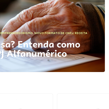
,
EMPREENDEDORISMO
,
NOVO FORMATO DE CNPJ
,
RECEITA
esa? Entenda como
PJ Alfanumérico