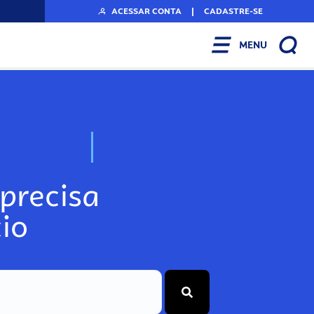
ACESSAR CONTA
|
CADASTRE-SE
MENU
N
o
s
s
o
s
A
r
precisa
io