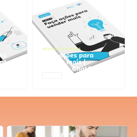
NEGÓCIOS
,
VENDAS
ta
Faça ações para
pts
vender mais |
Prompts ChatGPT
ACESSAR