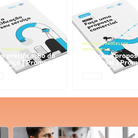
NEGÓCIOS
,
PROCESSOS
 FINANCEIRA
EMPRESARIAIS
 a precificação do
Faça uma propos
serviço | Prompts
comercial | Prom
tGPT
ChatGPT
AR
ACESSAR