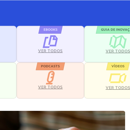
EBOOKS
GUIA DE INOVA
VER TODOS
VER TODO
PODCASTS
VÍDEOS
VER TODOS
VER TODO