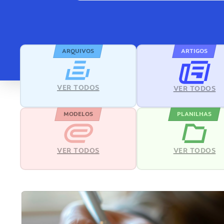
ARQUIVOS
ARTIGOS
VER TODOS
VER TODOS
MODELOS
PLANILHAS
VER TODOS
VER TODOS