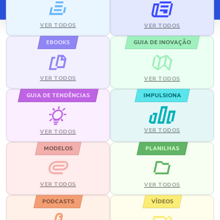
VER TODOS
VER TODOS
EBOOKS
GUIA DE INOVAÇÃO
VER TODOS
VER TODOS
GUIA DE TENDÊNCIAS
IMPULSIONA
VER TODOS
VER TODOS
MODELOS
PLANILHAS
VER TODOS
VER TODOS
PODCASTS
VÍDEOS