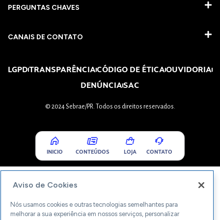
PERGUNTAS CHAVES​
CANAIS DE CONTATO
LGPD
TRANSPARÊNCIA
CÓDIGO DE ÉTICA
OUVIDORIA
DENÚNCIA
SAC
© 2024 Sebrae/PR. Todos os direitos reservados.
INICIO
CONTEÚDOS
LOJA
CONTATO
Aviso de Cookies
Nós usamos cookies e outras tecnologias semelhantes para
melhorar a sua experiência em nossos serviços, personalizar