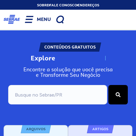
SOBRE
FALE CONOSCO
ENDEREÇOS
MENU
CONTEÚDOS GRATUITOS
Explore
N
o
s
s
o
s
A
Encontre a solução que você precisa
e Transforme Seu Negócio
ARQUIVOS
ARTIGOS