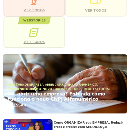
VER TODOS
VER TODOS
WEBSTORIES
VER TODOS
ABERTURA DE EMPRESA
,
ABRIR CNPJ
,
CNPJ ALFANUMÉRICO
,
EMPREENDEDORISMO
,
NOVO FORMATO DE CNPJ
,
RECEITA FEDERAL
Vai abrir uma empresa? Entenda como
funciona o novo CNPJ Alfanumérico
ACESSAR
Como ORGANIZAR sua EMPRESA. Reduzir
erros e crescer com SEGURANÇA.