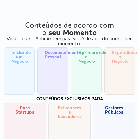
Conteúdos de acordo com
o
seu Momento
Veja o que o Sebrae tem para você de acordo com o seu
momento:
Iniciando
Desenvolvimento
Aprimorando
Expandindo
um
Pessoal
o
o
Negócio
Negócio
Negócio
CONTEÚDOS EXCLUSIVOS PARA
Para
Estudantes
Gestores
Startups
e
Públicos
Educadores