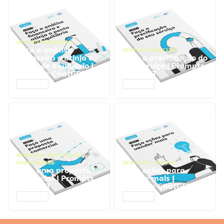
GESTÃO FINANCEIRA
Faça a análise
GESTÃO FINANCEIRA
financeira e atinja o
Faça a precificação do
ponto de equilíbrio |
seu serviço | Prompts
Prompts ChatGPT
ChatGPT
ACESSAR
ACESSAR
NEGÓCIOS
,
PROCESSOS
EMPRESARIAIS
NEGÓCIOS
,
VENDAS
Faça uma proposta
Faça ações para
comercial | Prompts
vender mais |
ChatGPT
Prompts ChatGPT
ACESSAR
ACESSAR