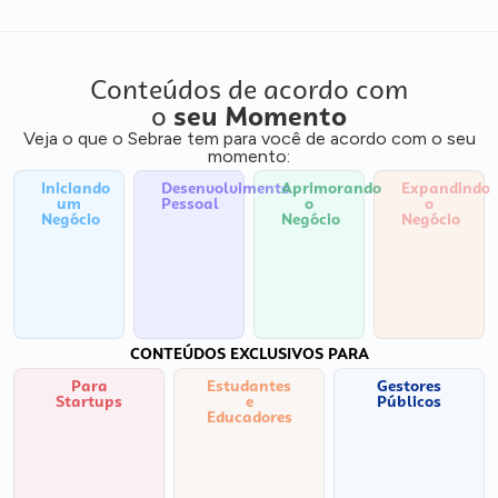
Conteúdos de acordo com
o
seu Momento
Veja o que o Sebrae tem para você de acordo com o seu
momento:
Iniciando
Desenvolvimento
Aprimorando
Expandindo
um
Pessoal
o
o
Negócio
Negócio
Negócio
CONTEÚDOS EXCLUSIVOS PARA
Para
Estudantes
Gestores
Startups
e
Públicos
Educadores