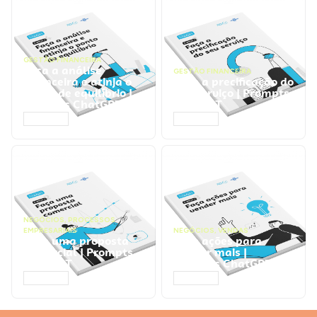
GESTÃO FINANCEIRA
Faça a análise
GESTÃO FINANCEIRA
financeira e atinja o
Faça a precificação do
ponto de equilíbrio |
seu serviço | Prompts
Prompts ChatGPT
ChatGPT
ACESSAR
ACESSAR
NEGÓCIOS
,
PROCESSOS
EMPRESARIAIS
NEGÓCIOS
,
VENDAS
Faça uma proposta
Faça ações para
comercial | Prompts
vender mais |
ChatGPT
Prompts ChatGPT
ACESSAR
ACESSAR