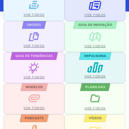
VER TODOS
VER TODOS
EBOOKS
GUIA DE INOVAÇÃO
VER TODOS
VER TODOS
GUIA DE TENDÊNCIAS
IMPULSIONA
VER TODOS
VER TODOS
MODELOS
PLANILHAS
VER TODOS
VER TODOS
PODCASTS
VÍDEOS