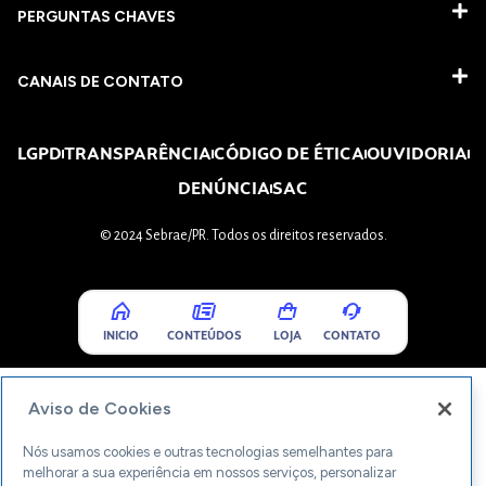
PERGUNTAS CHAVES​
CANAIS DE CONTATO
LGPD
TRANSPARÊNCIA
CÓDIGO DE ÉTICA
OUVIDORIA
DENÚNCIA
SAC
© 2024 Sebrae/PR. Todos os direitos reservados.
INICIO
CONTEÚDOS
LOJA
CONTATO
Aviso de Cookies
Nós usamos cookies e outras tecnologias semelhantes para
melhorar a sua experiência em nossos serviços, personalizar