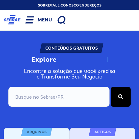
SOBRE
FALE CONOSCO
ENDEREÇOS
MENU
CONTEÚDOS GRATUITOS
Explore
N
o
s
s
o
s
A
Encontre a solução que você precisa
e Transforme Seu Negócio
ARQUIVOS
ARTIGOS