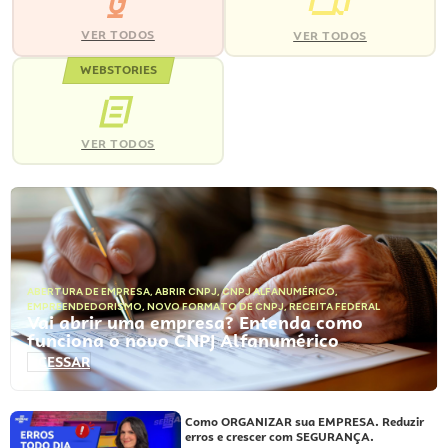
VER TODOS
VER TODOS
WEBSTORIES
VER TODOS
ABERTURA DE EMPRESA
,
ABRIR CNPJ
,
CNPJ ALFANUMÉRICO
,
EMPREENDEDORISMO
,
NOVO FORMATO DE CNPJ
,
RECEITA FEDERAL
Vai abrir uma empresa? Entenda como
funciona o novo CNPJ Alfanumérico
ACESSAR
Como ORGANIZAR sua EMPRESA. Reduzir
erros e crescer com SEGURANÇA.