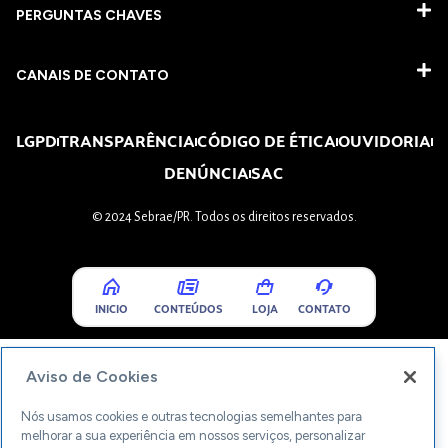
PERGUNTAS CHAVES​
CANAIS DE CONTATO
LGPD
TRANSPARÊNCIA
CÓDIGO DE ÉTICA
OUVIDORIA
DENÚNCIA
SAC
© 2024 Sebrae/PR. Todos os direitos reservados.
INICIO
CONTEÚDOS
LOJA
CONTATO
Aviso de Cookies
Nós usamos cookies e outras tecnologias semelhantes para
melhorar a sua experiência em nossos serviços, personalizar