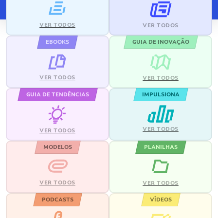
VER TODOS
VER TODOS
EBOOKS
GUIA DE INOVAÇÃO
VER TODOS
VER TODOS
GUIA DE TENDÊNCIAS
IMPULSIONA
VER TODOS
VER TODOS
MODELOS
PLANILHAS
VER TODOS
VER TODOS
PODCASTS
VÍDEOS