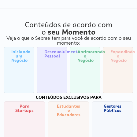
Conteúdos de acordo com
o
seu Momento
Veja o que o Sebrae tem para você de acordo com o seu
momento:
Iniciando
Desenvolvimento
Aprimorando
Expandindo
um
Pessoal
o
o
Negócio
Negócio
Negócio
CONTEÚDOS EXCLUSIVOS PARA
Para
Estudantes
Gestores
Startups
e
Públicos
Educadores