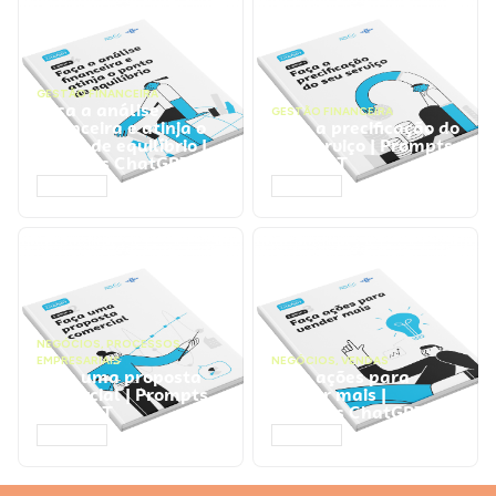
GESTÃO FINANCEIRA
Faça a análise
GESTÃO FINANCEIRA
financeira e atinja o
Faça a precificação do
ponto de equilíbrio |
seu serviço | Prompts
Prompts ChatGPT
ChatGPT
ACESSAR
ACESSAR
NEGÓCIOS
,
PROCESSOS
EMPRESARIAIS
NEGÓCIOS
,
VENDAS
Faça uma proposta
Faça ações para
comercial | Prompts
vender mais |
ChatGPT
Prompts ChatGPT
ACESSAR
ACESSAR