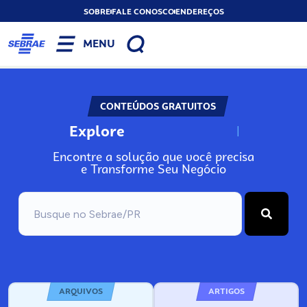
SOBRE
FALE CONOSCO
ENDEREÇOS
MENU
CONTEÚDOS GRATUITOS
Explore
N
o
s
s
o
s
A
Encontre a solução que você precisa
e Transforme Seu Negócio
ARQUIVOS
ARTIGOS