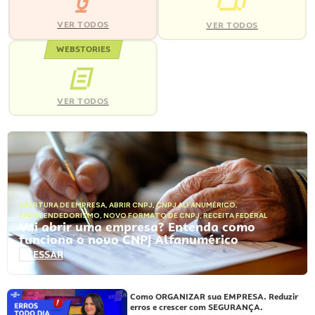
VER TODOS
VER TODOS
WEBSTORIES
VER TODOS
ABERTURA DE EMPRESA
,
ABRIR CNPJ
,
CNPJ ALFANUMÉRICO
,
EMPREENDEDORISMO
,
NOVO FORMATO DE CNPJ
,
RECEITA FEDERAL
Vai abrir uma empresa? Entenda como
funciona o novo CNPJ Alfanumérico
ACESSAR
Como ORGANIZAR sua EMPRESA. Reduzir
erros e crescer com SEGURANÇA.