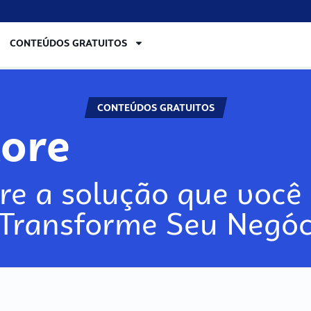
CONTEÚDOS GRATUITOS
CONTEÚDOS GRATUITOS
lore
re a solução que você 
 Transforme Seu Negóc