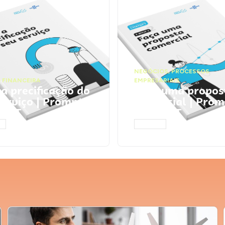
NEGÓCIOS
,
PROCESSOS
 FINANCEIRA
EMPRESARIAIS
 a precificação do
Faça uma propos
serviço | Prompts
comercial | Prom
tGPT
ChatGPT
AR
ACESSAR