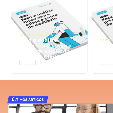
GESTÃO FINANCEIRA
Faça a análise
GESTÃO
financeira e atinja o
Faça
ponto de equilíbrio |
seu 
Prompts ChatGPT
Cha
ACESSAR
ACESS
ÚLTIMOS ARTIGOS