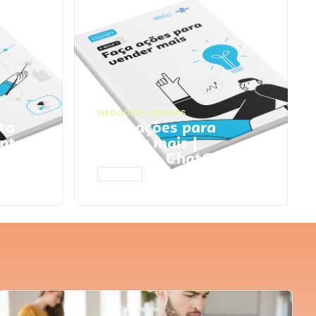
NEGÓCIOS
,
VENDAS
ta
Faça ações para
pts
vender mais |
Prompts ChatGPT
ACESSAR