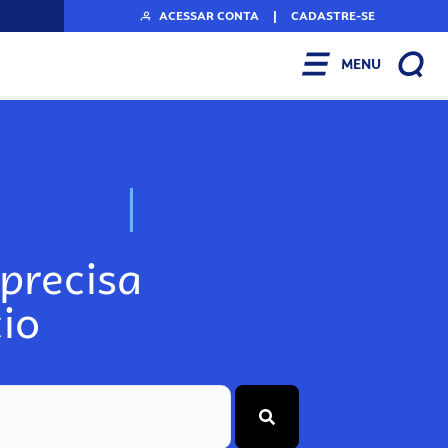
ACESSAR CONTA
|
CADASTRE-SE
MENU
N
o
s
s
o
s
A
r
precisa
io