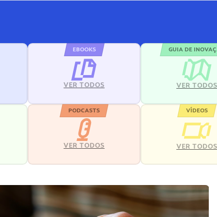
EBOOKS
GUIA DE INOVA
VER TODOS
VER TODO
PODCASTS
VÍDEOS
VER TODOS
VER TODO