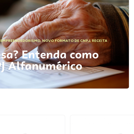
,
EMPREENDEDORISMO
,
NOVO FORMATO DE CNPJ
,
RECEITA
esa? Entenda como
PJ Alfanumérico