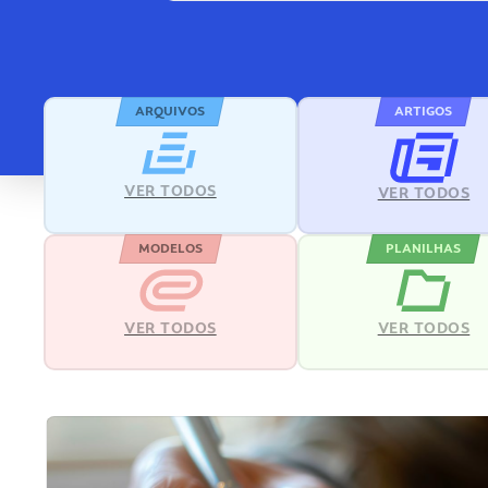
ARQUIVOS
ARTIGOS
VER TODOS
VER TODOS
MODELOS
PLANILHAS
VER TODOS
VER TODOS