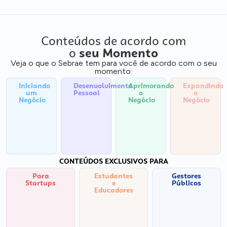
Conteúdos de acordo com
o
seu Momento
Veja o que o Sebrae tem para você de acordo com o seu
momento:
Iniciando
Desenvolvimento
Aprimorando
Expandindo
um
Pessoal
o
o
Negócio
Negócio
Negócio
CONTEÚDOS EXCLUSIVOS PARA
Para
Estudantes
Gestores
Startups
e
Públicos
Educadores