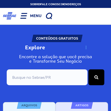
SOBRE
FALE CONOSCO
ENDEREÇOS
MENU
CONTEÚDOS GRATUITOS
Explore
N
o
s
s
o
s
A
Encontre a solução que você precisa
e Transforme Seu Negócio
ARQUIVOS
ARTIGOS