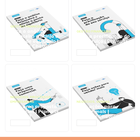
GESTÃO FINANCEIRA
Faça a análise
GESTÃO FINANCEIRA
financeira e atinja o
Faça a precificação do
ponto de equilíbrio |
seu serviço | Prompts
Prompts ChatGPT
ChatGPT
ACESSAR
ACESSAR
NEGÓCIOS
,
PROCESSOS
EMPRESARIAIS
NEGÓCIOS
,
VENDAS
Faça uma proposta
Faça ações para
comercial | Prompts
vender mais |
ChatGPT
Prompts ChatGPT
ACESSAR
ACESSAR