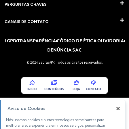
PERGUNTAS CHAVES​
CANAIS DE CONTATO
LGPD
TRANSPARÊNCIA
CÓDIGO DE ÉTICA
OUVIDORIA
DENÚNCIA
SAC
© 2024 Sebrae/PR. Todos os direitos reservados.
INICIO
CONTEÚDOS
LOJA
CONTATO
Aviso de Cookies
Nós usamos cookies e outras tecnologias semelhantes para
melhorar a sua experiência em nossos serviços, personalizar