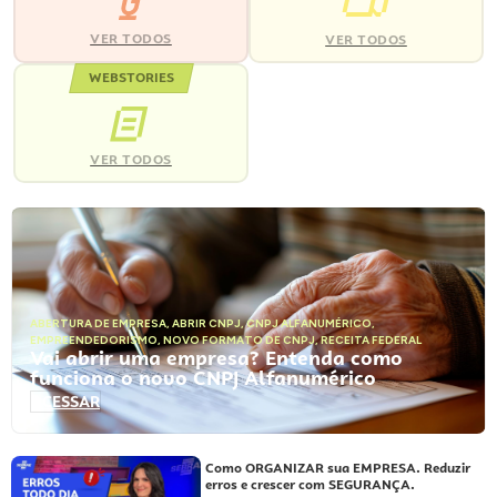
VER TODOS
VER TODOS
WEBSTORIES
VER TODOS
ABERTURA DE EMPRESA
,
ABRIR CNPJ
,
CNPJ ALFANUMÉRICO
,
EMPREENDEDORISMO
,
NOVO FORMATO DE CNPJ
,
RECEITA FEDERAL
Vai abrir uma empresa? Entenda como
funciona o novo CNPJ Alfanumérico
ACESSAR
Como ORGANIZAR sua EMPRESA. Reduzir
erros e crescer com SEGURANÇA.