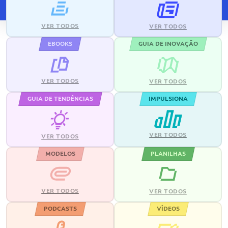
VER TODOS
VER TODOS
EBOOKS
GUIA DE INOVAÇÃO
VER TODOS
VER TODOS
GUIA DE TENDÊNCIAS
IMPULSIONA
VER TODOS
VER TODOS
MODELOS
PLANILHAS
VER TODOS
VER TODOS
PODCASTS
VÍDEOS