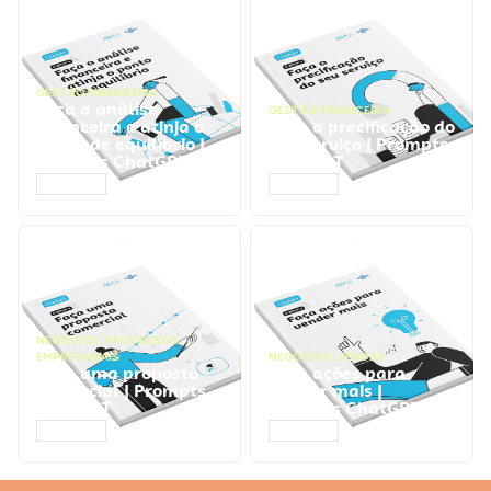
GESTÃO FINANCEIRA
Faça a análise
GESTÃO FINANCEIRA
financeira e atinja o
Faça a precificação do
ponto de equilíbrio |
seu serviço | Prompts
Prompts ChatGPT
ChatGPT
ACESSAR
ACESSAR
NEGÓCIOS
,
PROCESSOS
EMPRESARIAIS
NEGÓCIOS
,
VENDAS
Faça uma proposta
Faça ações para
comercial | Prompts
vender mais |
ChatGPT
Prompts ChatGPT
ACESSAR
ACESSAR