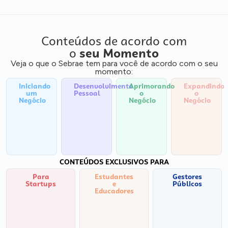
Conteúdos de acordo com
o
seu Momento
Veja o que o Sebrae tem para você de acordo com o seu
momento:
Iniciando
Desenvolvimento
Aprimorando
Expandindo
um
Pessoal
o
o
Negócio
Negócio
Negócio
CONTEÚDOS EXCLUSIVOS PARA
Para
Estudantes
Gestores
Startups
e
Públicos
Educadores