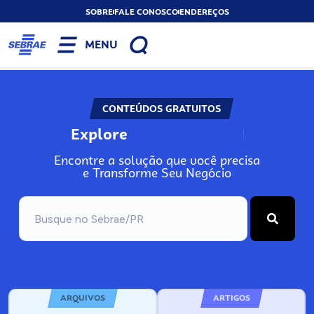
SOBRE
FALE CONOSCO
ENDEREÇOS
MENU
CONTEÚDOS GRATUITOS
Explore
N
o
s
s
o
s
A
Encontre a solução que você precisa
e Transforme Seu Negócio
ARQUIVOS
ARTIGOS