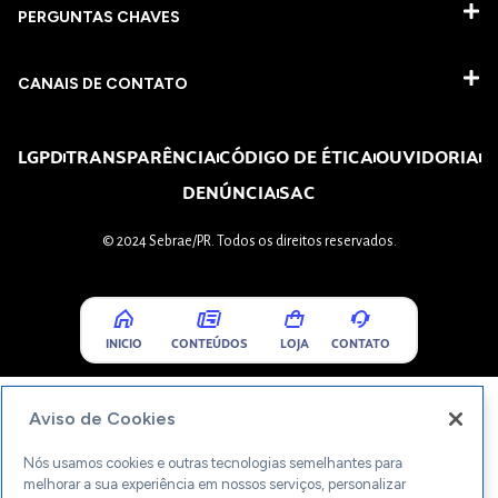
PERGUNTAS CHAVES​
CANAIS DE CONTATO
LGPD
TRANSPARÊNCIA
CÓDIGO DE ÉTICA
OUVIDORIA
DENÚNCIA
SAC
© 2024 Sebrae/PR. Todos os direitos reservados.
INICIO
CONTEÚDOS
LOJA
CONTATO
Aviso de Cookies
Nós usamos cookies e outras tecnologias semelhantes para
melhorar a sua experiência em nossos serviços, personalizar