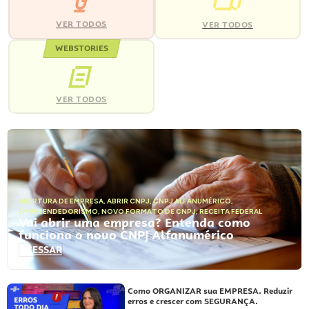
VER TODOS
VER TODOS
WEBSTORIES
VER TODOS
ABERTURA DE EMPRESA
,
ABRIR CNPJ
,
CNPJ ALFANUMÉRICO
,
EMPREENDEDORISMO
,
NOVO FORMATO DE CNPJ
,
RECEITA FEDERAL
Vai abrir uma empresa? Entenda como
funciona o novo CNPJ Alfanumérico
ACESSAR
Como ORGANIZAR sua EMPRESA. Reduzir
erros e crescer com SEGURANÇA.