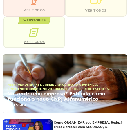
VER TODOS
VER TODOS
WEBSTORIES
VER TODOS
ABERTURA DE EMPRESA
,
ABRIR CNPJ
,
CNPJ ALFANUMÉRICO
,
EMPREENDEDORISMO
,
NOVO FORMATO DE CNPJ
,
RECEITA FEDERAL
Vai abrir uma empresa? Entenda como
funciona o novo CNPJ Alfanumérico
ACESSAR
Como ORGANIZAR sua EMPRESA. Reduzir
erros e crescer com SEGURANÇA.