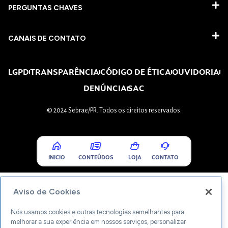
PERGUNTAS CHAVES​
CANAIS DE CONTATO
LGPD
TRANSPARÊNCIA
CÓDIGO DE ÉTICA
OUVIDORIA
DENÚNCIA
SAC
© 2024 Sebrae/PR. Todos os direitos reservados.
INICIO
CONTEÚDOS
LOJA
CONTATO
Aviso de Cookies
Nós usamos cookies e outras tecnologias semelhantes para
melhorar a sua experiência em nossos serviços, personalizar