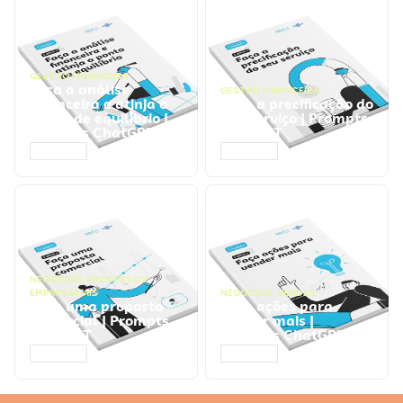
GESTÃO FINANCEIRA
Faça a análise
GESTÃO FINANCEIRA
financeira e atinja o
Faça a precificação do
ponto de equilíbrio |
seu serviço | Prompts
Prompts ChatGPT
ChatGPT
ACESSAR
ACESSAR
NEGÓCIOS
,
PROCESSOS
EMPRESARIAIS
NEGÓCIOS
,
VENDAS
Faça uma proposta
Faça ações para
comercial | Prompts
vender mais |
ChatGPT
Prompts ChatGPT
ACESSAR
ACESSAR