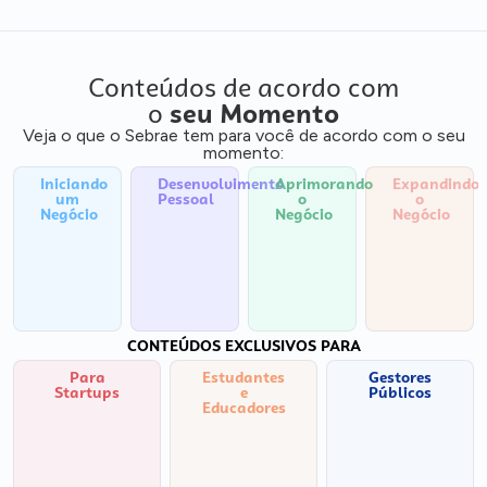
Conteúdos de acordo com
o
seu Momento
Veja o que o Sebrae tem para você de acordo com o seu
momento:
Iniciando
Desenvolvimento
Aprimorando
Expandindo
um
Pessoal
o
o
Negócio
Negócio
Negócio
CONTEÚDOS EXCLUSIVOS PARA
Para
Estudantes
Gestores
Startups
e
Públicos
Educadores