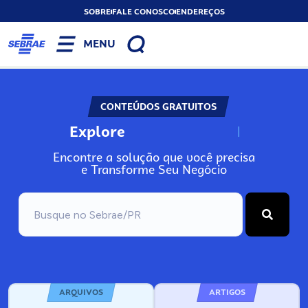
SOBRE
FALE CONOSCO
ENDEREÇOS
MENU
CONTEÚDOS GRATUITOS
Explore
N
o
s
s
o
s
A
Encontre a solução que você precisa
e Transforme Seu Negócio
ARQUIVOS
ARTIGOS