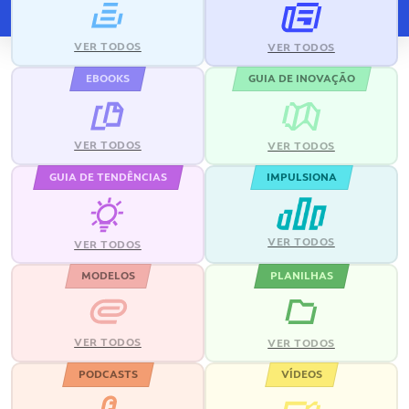
VER TODOS
VER TODOS
EBOOKS
GUIA DE INOVAÇÃO
VER TODOS
VER TODOS
GUIA DE TENDÊNCIAS
IMPULSIONA
VER TODOS
VER TODOS
MODELOS
PLANILHAS
VER TODOS
VER TODOS
PODCASTS
VÍDEOS