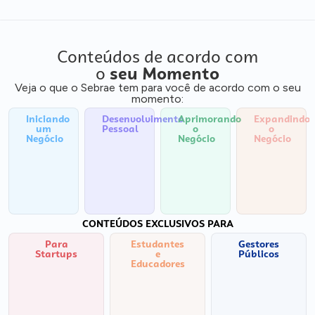
Conteúdos de acordo com
o
seu Momento
Veja o que o Sebrae tem para você de acordo com o seu
momento:
Iniciando
Desenvolvimento
Aprimorando
Expandindo
um
Pessoal
o
o
Negócio
Negócio
Negócio
CONTEÚDOS EXCLUSIVOS PARA
Para
Estudantes
Gestores
Startups
e
Públicos
Educadores