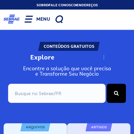
SOBRE
FALE CONOSCO
ENDEREÇOS
MENU
CONTEÚDOS GRATUITOS
Explore
N
o
s
s
o
s
A
Encontre a solução que você precisa
e Transforme Seu Negócio
ARQUIVOS
ARTIGOS