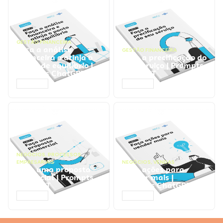
GESTÃO FINANCEIRA
Faça a análise
GESTÃO FINANCEIRA
financeira e atinja o
Faça a precificação do
ponto de equilíbrio |
seu serviço | Prompts
Prompts ChatGPT
ChatGPT
ACESSAR
ACESSAR
NEGÓCIOS
,
PROCESSOS
EMPRESARIAIS
NEGÓCIOS
,
VENDAS
Faça uma proposta
Faça ações para
comercial | Prompts
vender mais |
ChatGPT
Prompts ChatGPT
ACESSAR
ACESSAR