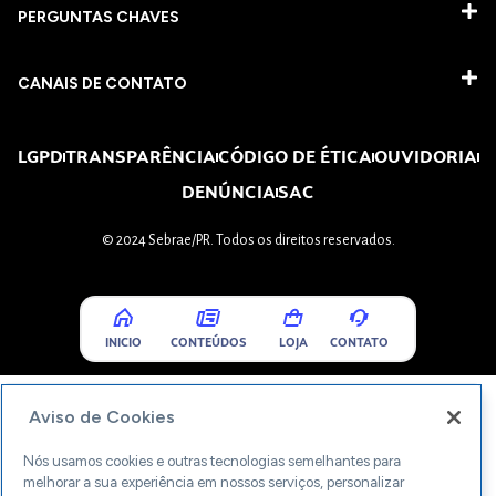
PERGUNTAS CHAVES​
CANAIS DE CONTATO
LGPD
TRANSPARÊNCIA
CÓDIGO DE ÉTICA
OUVIDORIA
DENÚNCIA
SAC
© 2024 Sebrae/PR. Todos os direitos reservados.
INICIO
CONTEÚDOS
LOJA
CONTATO
Aviso de Cookies
Nós usamos cookies e outras tecnologias semelhantes para
melhorar a sua experiência em nossos serviços, personalizar