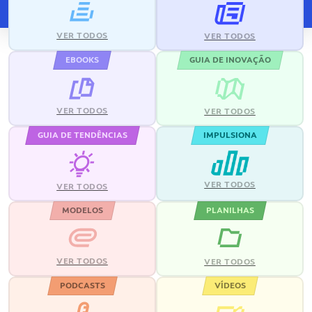
VER TODOS
VER TODOS
EBOOKS
GUIA DE INOVAÇÃO
VER TODOS
VER TODOS
GUIA DE TENDÊNCIAS
IMPULSIONA
VER TODOS
VER TODOS
MODELOS
PLANILHAS
VER TODOS
VER TODOS
PODCASTS
VÍDEOS