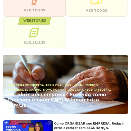
VER TODOS
VER TODOS
WEBSTORIES
VER TODOS
ABERTURA DE EMPRESA
,
ABRIR CNPJ
,
CNPJ ALFANUMÉRICO
,
EMPREENDEDORISMO
,
NOVO FORMATO DE CNPJ
,
RECEITA FEDERAL
Vai abrir uma empresa? Entenda como
funciona o novo CNPJ Alfanumérico
ACESSAR
Como ORGANIZAR sua EMPRESA. Reduzir
erros e crescer com SEGURANÇA.