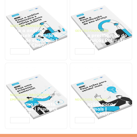
GESTÃO FINANCEIRA
Faça a análise
GESTÃO FINANCEIRA
financeira e atinja o
Faça a precificação do
ponto de equilíbrio |
seu serviço | Prompts
Prompts ChatGPT
ChatGPT
ACESSAR
ACESSAR
NEGÓCIOS
,
PROCESSOS
EMPRESARIAIS
NEGÓCIOS
,
VENDAS
Faça uma proposta
Faça ações para
comercial | Prompts
vender mais |
ChatGPT
Prompts ChatGPT
ACESSAR
ACESSAR