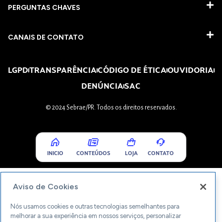
PERGUNTAS CHAVES​
CANAIS DE CONTATO
LGPD
TRANSPARÊNCIA
CÓDIGO DE ÉTICA
OUVIDORIA
DENÚNCIA
SAC
© 2024 Sebrae/PR. Todos os direitos reservados.
INICIO
CONTEÚDOS
LOJA
CONTATO
Aviso de Cookies
Nós usamos cookies e outras tecnologias semelhantes para
melhorar a sua experiência em nossos serviços, personalizar