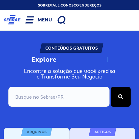
SOBRE
FALE CONOSCO
ENDEREÇOS
MENU
CONTEÚDOS GRATUITOS
Explore
N
o
s
s
o
s
A
Encontre a solução que você precisa
e Transforme Seu Negócio
ARQUIVOS
ARTIGOS