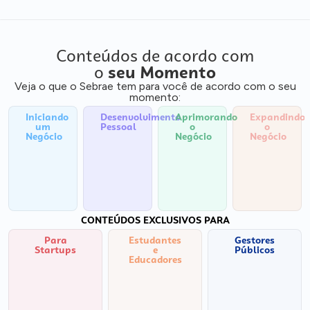
Conteúdos de acordo com
o
seu Momento
Veja o que o Sebrae tem para você de acordo com o seu
momento:
Iniciando
Desenvolvimento
Aprimorando
Expandindo
um
Pessoal
o
o
Negócio
Negócio
Negócio
CONTEÚDOS EXCLUSIVOS PARA
Para
Estudantes
Gestores
Startups
e
Públicos
Educadores