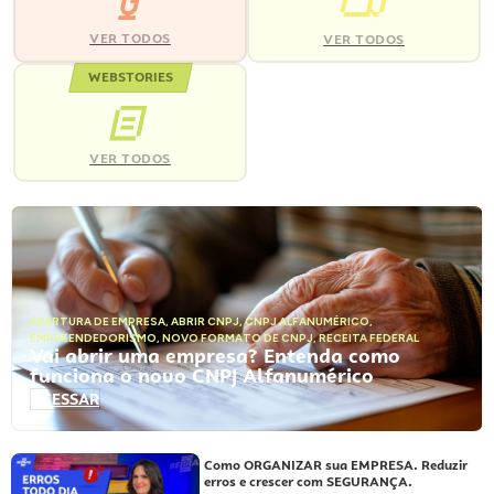
VER TODOS
VER TODOS
WEBSTORIES
VER TODOS
ABERTURA DE EMPRESA
,
ABRIR CNPJ
,
CNPJ ALFANUMÉRICO
,
EMPREENDEDORISMO
,
NOVO FORMATO DE CNPJ
,
RECEITA FEDERAL
Vai abrir uma empresa? Entenda como
funciona o novo CNPJ Alfanumérico
ACESSAR
Como ORGANIZAR sua EMPRESA. Reduzir
erros e crescer com SEGURANÇA.