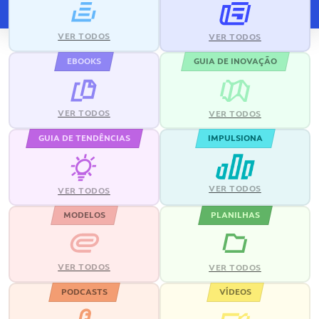
VER TODOS
VER TODOS
EBOOKS
GUIA DE INOVAÇÃO
VER TODOS
VER TODOS
GUIA DE TENDÊNCIAS
IMPULSIONA
VER TODOS
VER TODOS
MODELOS
PLANILHAS
VER TODOS
VER TODOS
PODCASTS
VÍDEOS