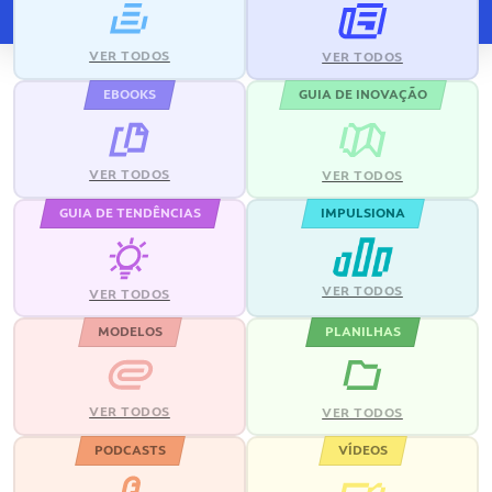
VER TODOS
VER TODOS
EBOOKS
GUIA DE INOVAÇÃO
VER TODOS
VER TODOS
GUIA DE TENDÊNCIAS
IMPULSIONA
VER TODOS
VER TODOS
MODELOS
PLANILHAS
VER TODOS
VER TODOS
PODCASTS
VÍDEOS