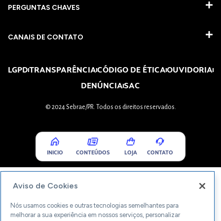
PERGUNTAS CHAVES​
CANAIS DE CONTATO
LGPD
TRANSPARÊNCIA
CÓDIGO DE ÉTICA
OUVIDORIA
DENÚNCIA
SAC
© 2024 Sebrae/PR. Todos os direitos reservados.
INICIO
CONTEÚDOS
LOJA
CONTATO
Aviso de Cookies
Nós usamos cookies e outras tecnologias semelhantes para
melhorar a sua experiência em nossos serviços, personalizar