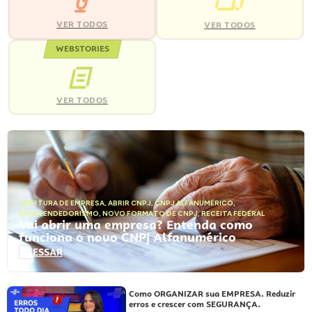
VER TODOS
VER TODOS
WEBSTORIES
VER TODOS
ABERTURA DE EMPRESA
,
ABRIR CNPJ
,
CNPJ ALFANUMÉRICO
,
EMPREENDEDORISMO
,
NOVO FORMATO DE CNPJ
,
RECEITA FEDERAL
Vai abrir uma empresa? Entenda como
funciona o novo CNPJ Alfanumérico
ACESSAR
Como ORGANIZAR sua EMPRESA. Reduzir
erros e crescer com SEGURANÇA.