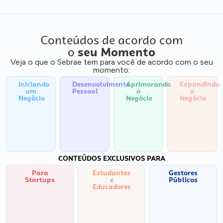
Conteúdos de acordo com
o
seu Momento
Veja o que o Sebrae tem para você de acordo com o seu
momento:
Iniciando
Desenvolvimento
Aprimorando
Expandindo
um
Pessoal
o
o
Negócio
Negócio
Negócio
CONTEÚDOS EXCLUSIVOS PARA
Para
Estudantes
Gestores
Startups
e
Públicos
Educadores