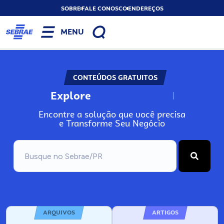
SOBRE
FALE CONOSCO
ENDEREÇOS
MENU
CONTEÚDOS GRATUITOS
Explore
N
o
s
s
o
s
A
Encontre a solução que você precisa
e Transforme Seu Negócio
ARQUIVOS
ARTIGOS