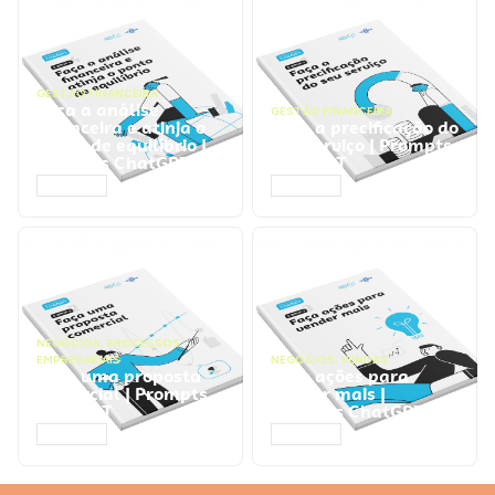
GESTÃO FINANCEIRA
Faça a análise
GESTÃO FINANCEIRA
financeira e atinja o
Faça a precificação do
ponto de equilíbrio |
seu serviço | Prompts
Prompts ChatGPT
ChatGPT
ACESSAR
ACESSAR
NEGÓCIOS
,
PROCESSOS
EMPRESARIAIS
NEGÓCIOS
,
VENDAS
Faça uma proposta
Faça ações para
comercial | Prompts
vender mais |
ChatGPT
Prompts ChatGPT
ACESSAR
ACESSAR