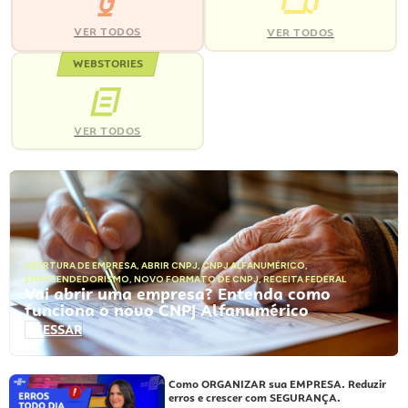
VER TODOS
VER TODOS
WEBSTORIES
VER TODOS
ABERTURA DE EMPRESA
,
ABRIR CNPJ
,
CNPJ ALFANUMÉRICO
,
EMPREENDEDORISMO
,
NOVO FORMATO DE CNPJ
,
RECEITA FEDERAL
Vai abrir uma empresa? Entenda como
funciona o novo CNPJ Alfanumérico
ACESSAR
Como ORGANIZAR sua EMPRESA. Reduzir
erros e crescer com SEGURANÇA.