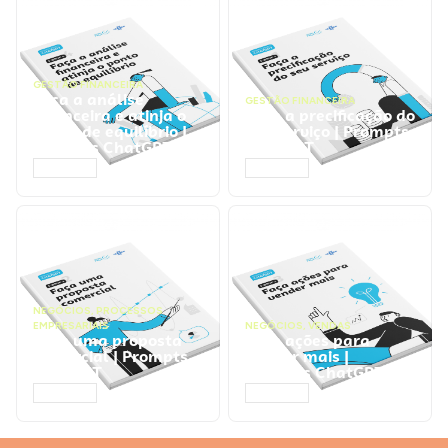
GESTÃO FINANCEIRA
Faça a análise
GESTÃO FINANCEIRA
financeira e atinja o
Faça a precificação do
ponto de equilíbrio |
seu serviço | Prompts
Prompts ChatGPT
ChatGPT
ACESSAR
ACESSAR
NEGÓCIOS
,
PROCESSOS
EMPRESARIAIS
NEGÓCIOS
,
VENDAS
Faça uma proposta
Faça ações para
comercial | Prompts
vender mais |
ChatGPT
Prompts ChatGPT
ACESSAR
ACESSAR