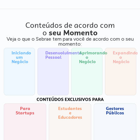
Conteúdos de acordo com
o
seu Momento
Veja o que o Sebrae tem para você de acordo com o seu
momento:
Iniciando
Desenvolvimento
Aprimorando
Expandindo
um
Pessoal
o
o
Negócio
Negócio
Negócio
CONTEÚDOS EXCLUSIVOS PARA
Para
Estudantes
Gestores
Startups
e
Públicos
Educadores