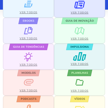
VER TODOS
VER TODOS
EBOOKS
GUIA DE INOVAÇÃO
VER TODOS
VER TODOS
GUIA DE TENDÊNCIAS
IMPULSIONA
VER TODOS
VER TODOS
MODELOS
PLANILHAS
VER TODOS
VER TODOS
PODCASTS
VÍDEOS