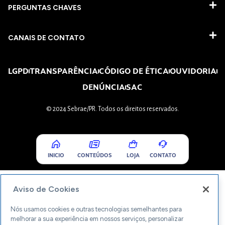
PERGUNTAS CHAVES​
CANAIS DE CONTATO
LGPD
TRANSPARÊNCIA
CÓDIGO DE ÉTICA
OUVIDORIA
DENÚNCIA
SAC
© 2024 Sebrae/PR. Todos os direitos reservados.
INICIO
CONTEÚDOS
LOJA
CONTATO
Aviso de Cookies
Nós usamos cookies e outras tecnologias semelhantes para
melhorar a sua experiência em nossos serviços, personalizar