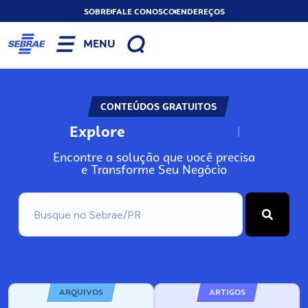
SOBRE
FALE CONOSCO
ENDEREÇOS
MENU
CONTEÚDOS GRATUITOS
Explore
N
o
s
s
o
s
A
Encontre a solução que você precisa
e Transforme Seu Negócio
ARQUIVOS
ARTIGOS