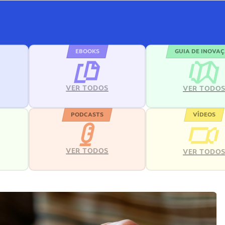
EBOOKS
GUIA DE INOVA
VER TODOS
VER TODO
PODCASTS
VÍDEOS
VER TODOS
VER TODO