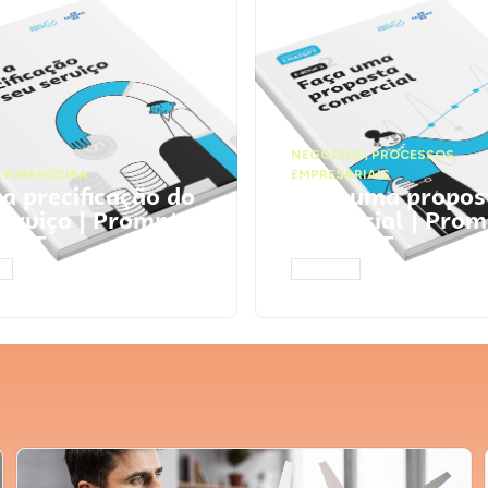
NEGÓCIOS
,
PROCESSOS
 FINANCEIRA
EMPRESARIAIS
 a precificação do
Faça uma propos
serviço | Prompts
comercial | Prom
tGPT
ChatGPT
AR
ACESSAR