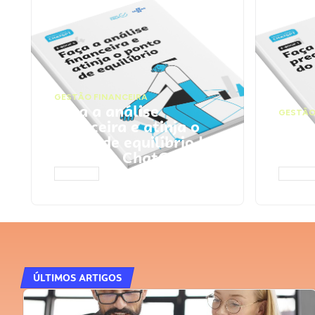
GESTÃO FINANCEIRA
Faça a análise
GESTÃO
financeira e atinja o
Faça
ponto de equilíbrio |
seu 
Prompts ChatGPT
Cha
ACESSAR
ACESS
ÚLTIMOS ARTIGOS