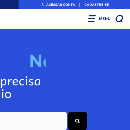
ACESSAR CONTA
|
CADASTRE-SE
MENU
N
o
s
s
o
s
P
o
precisa
io