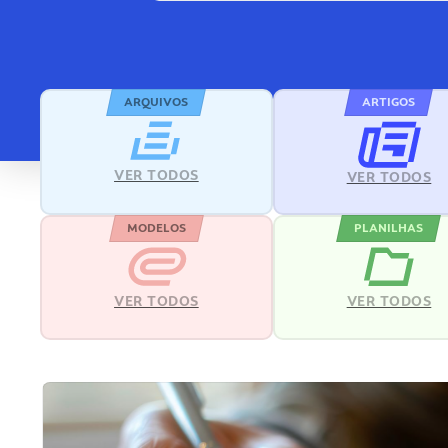
ARQUIVOS
ARTIGOS
VER TODOS
VER TODOS
MODELOS
PLANILHAS
VER TODOS
VER TODOS