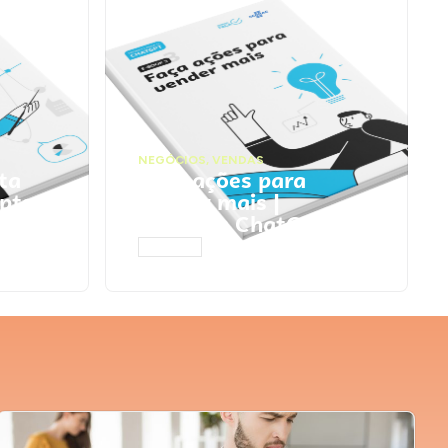
NEGÓCIOS
,
VENDAS
ta
Faça ações para
pts
vender mais |
Prompts ChatGPT
ACESSAR