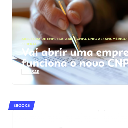
ABERTURA DE EMPRESA
,
ABRIR CNPJ
,
CNPJ ALFANUMÉRICO
FEDERAL
Vai abrir uma empr
funciona o novo CN
ACESSAR
EBOOKS