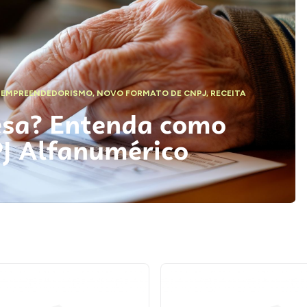
,
EMPREENDEDORISMO
,
NOVO FORMATO DE CNPJ
,
RECEITA
esa? Entenda como
PJ Alfanumérico