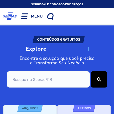
SOBRE
FALE CONOSCO
ENDEREÇOS
MENU
CONTEÚDOS GRATUITOS
Explore
N
o
s
s
o
s
A
Encontre a solução que você precisa
e Transforme Seu Negócio
ARQUIVOS
ARTIGOS