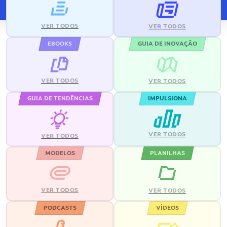
VER TODOS
VER TODOS
EBOOKS
GUIA DE INOVAÇÃO
VER TODOS
VER TODOS
GUIA DE TENDÊNCIAS
IMPULSIONA
VER TODOS
VER TODOS
MODELOS
PLANILHAS
VER TODOS
VER TODOS
PODCASTS
VÍDEOS