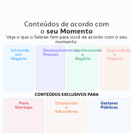
Conteúdos de acordo com
o
seu Momento
Veja o que o Sebrae tem para você de acordo com o seu
momento:
Iniciando
Desenvolvimento
Aprimorando
Expandindo
um
Pessoal
o
o
Negócio
Negócio
Negócio
CONTEÚDOS EXCLUSIVOS PARA
Para
Estudantes
Gestores
Startups
e
Públicos
Educadores