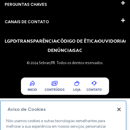
PERGUNTAS CHAVES​
CANAIS DE CONTATO
LGPD
TRANSPARÊNCIA
CÓDIGO DE ÉTICA
OUVIDORIA
DENÚNCIA
SAC
© 2024 Sebrae/PR. Todos os direitos reservados.
INICIO
CONTEÚDOS
LOJA
CONTATO
Aviso de Cookies
Nós usamos cookies e outras tecnologias semelhantes para
melhorar a sua experiência em nossos serviços, personalizar