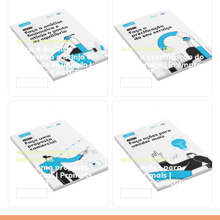
GESTÃO FINANCEIRA
Faça a análise
GESTÃO FINANCEIRA
financeira e atinja o
Faça a precificação do
ponto de equilíbrio |
seu serviço | Prompts
Prompts ChatGPT
ChatGPT
ACESSAR
ACESSAR
NEGÓCIOS
,
PROCESSOS
EMPRESARIAIS
NEGÓCIOS
,
VENDAS
Faça uma proposta
Faça ações para
comercial | Prompts
vender mais |
ChatGPT
Prompts ChatGPT
ACESSAR
ACESSAR