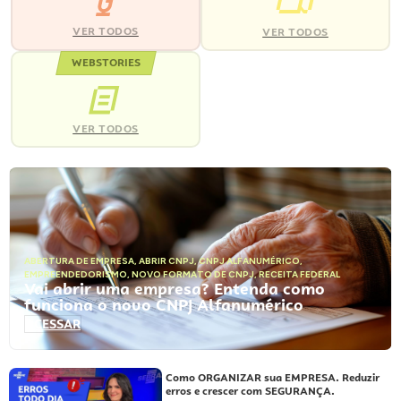
VER TODOS
VER TODOS
WEBSTORIES
VER TODOS
ABERTURA DE EMPRESA
,
ABRIR CNPJ
,
CNPJ ALFANUMÉRICO
,
EMPREENDEDORISMO
,
NOVO FORMATO DE CNPJ
,
RECEITA FEDERAL
Vai abrir uma empresa? Entenda como
funciona o novo CNPJ Alfanumérico
ACESSAR
Como ORGANIZAR sua EMPRESA. Reduzir
erros e crescer com SEGURANÇA.